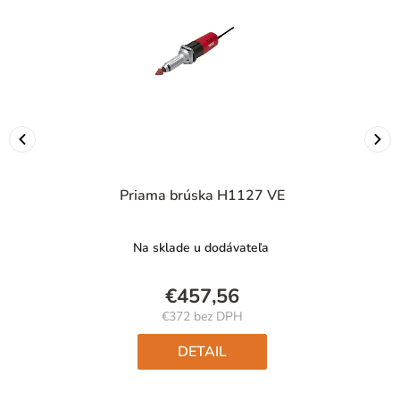
Priama brúska H1127 VE
Na sklade u dodávateľa
€457,56
€372 bez DPH
Jednotková
cena:
DETAIL