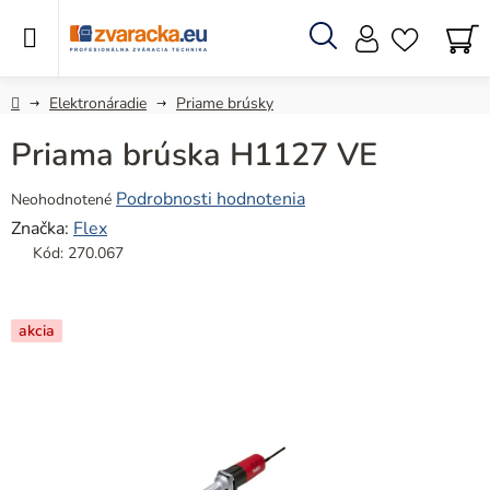
Prejsť
na
obsah
Hľadať
N
KO
Domov
Elektronáradie
Priame brúsky
Priama brúska H1127 VE
Priemerné
Podrobnosti hodnotenia
Neohodnotené
hodnotenie
Značka:
Flex
produktu
Kód:
270.067
je
0,0
z
akcia
5
hviezdičiek.