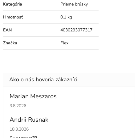
Kategória
Priame brúsky
Hmotnosť
0.1 kg
EAN
4030293077317
Značka
Flex
Marian Meszaros
Hodnotenie obchodu je 5 z 5 hviezdičiek.
3.8.2026
Andrii Rusnak
Hodnotenie obchodu je 5 z 5 hviezdičiek.
18.3.2026