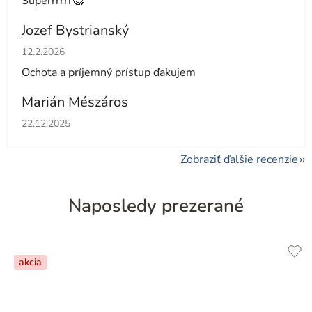
Superrrrrr🥰
Jozef Bystrianský
Hodnotenie obchodu je 5 z 5 hviezdičiek.
12.2.2026
Ochota a príjemný prístup ďakujem
Marián Mészáros
Hodnotenie obchodu je 5 z 5 hviezdičiek.
22.12.2025
Zobraziť ďalšie recenzie
Naposledy prezerané
akcia