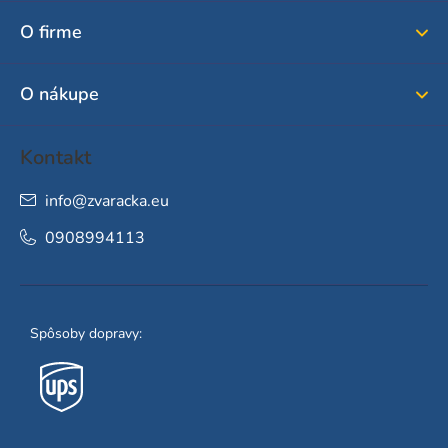
ä
O firme
t
i
O nákupe
e
Kontakt
info
@
zvaracka.eu
0908994113
Spôsoby dopravy: