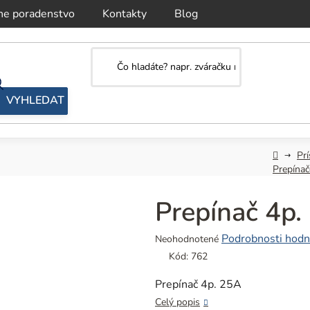
ne poradenstvo
Kontakty
Blog
Domov
Prí
Prepínač
Prepínač 4p.
Priemerné
Podrobnosti hodn
Neohodnotené
hodnotenie
Kód:
762
produktu
je
Prepínač 4p. 25A
0,0
Celý popis