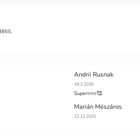
 385S.
Andrii Rusnak
Hodnotenie obchodu je 5 z 5 h
18.3.2026
Superrrrrr🥰
Marián Mészáros
Hodnotenie obchodu je 5 z 5 h
22.12.2025