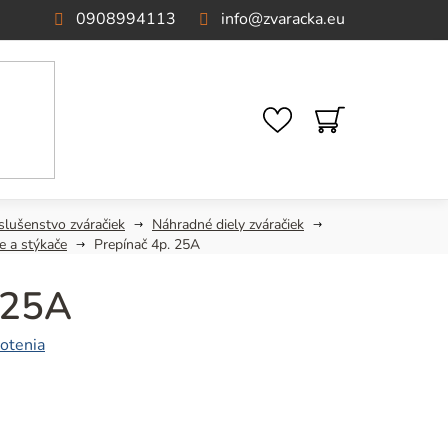
0908994113
info
@
zvaracka.eu
NÁKUPNÝ
KOŠÍK
slušenstvo zváračiek
Náhradné diely zváračiek
e a stýkače
Prepínač 4p. 25A
 25A
otenia