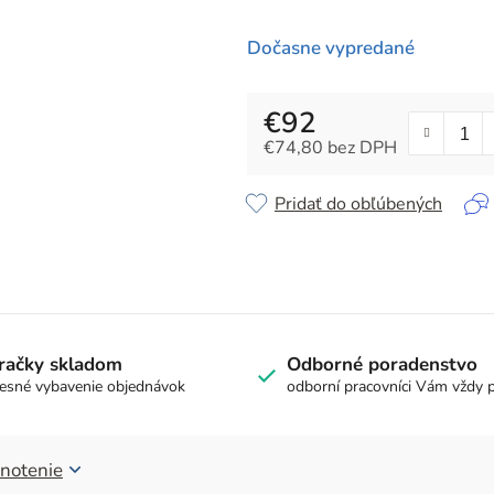
z
5
Dočasne vypredané
hviezdičiek.
€92
€74,80 bez DPH
Jednotková cena:
Pridať do obľúbených
račky skladom
Odborné poradenstvo
esné vybavenie objednávok
odborní pracovníci Vám vždy 
notenie