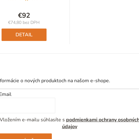
€92
€74,80 bez DPH
Jednotková
cena:
DETAIL
nformácie o nových produktoch na našom e-shope.
Email
Vložením e-mailu súhlasíte s
podmienkami ochrany osobnýc
údajov