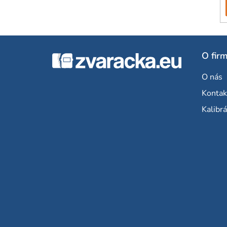
Z
O fir
á
O nás
p
Kontak
ä
Kalibrá
t
i
e