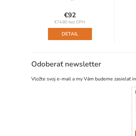
€92
€74,80 bez DPH
Jednotková
cena:
DETAIL
Odoberať newsletter
Vložte svoj e-mail a my Vám budeme zasielať i