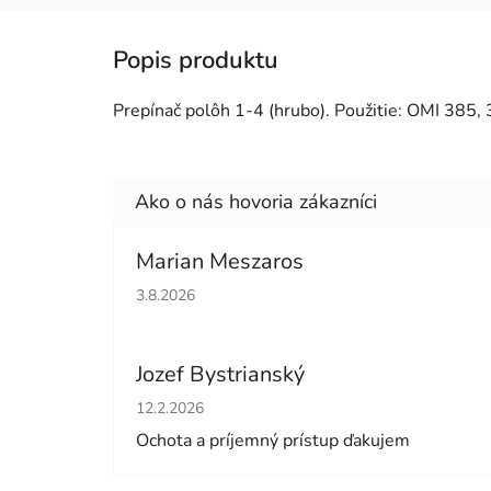
Prepínač polôh 1-4 (hrubo). Použitie: OMI 385,
Marian Meszaros
Hodnotenie obchodu je 5 z 5 hviezdičiek.
3.8.2026
Jozef Bystrianský
Hodnotenie obchodu je 5 z 5 hviezdičiek.
12.2.2026
Ochota a príjemný prístup ďakujem