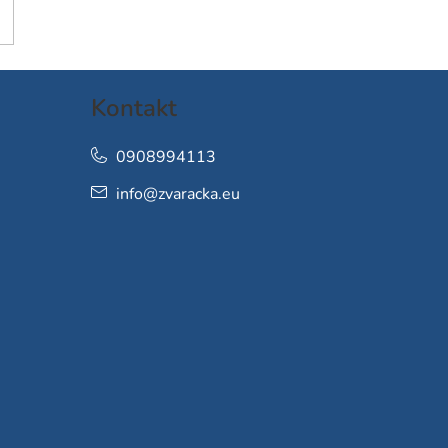
Kontakt
0908994113
info
@
zvaracka.eu