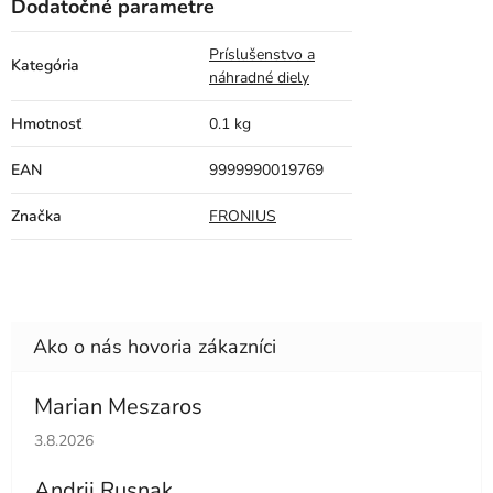
Dodatočné parametre
Príslušenstvo a
Kategória
náhradné diely
Hmotnosť
0.1 kg
EAN
9999990019769
Značka
FRONIUS
Marian Meszaros
Hodnotenie obchodu je 5 z 5 hviezdičiek.
3.8.2026
Andrii Rusnak