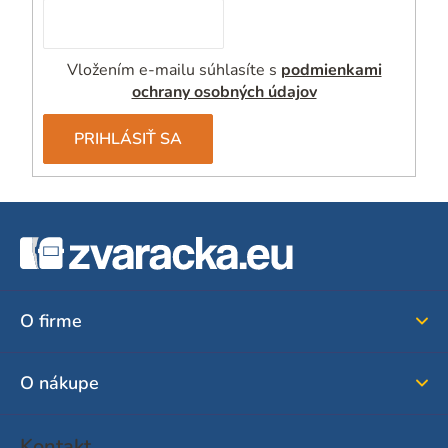
Vložením e-mailu súhlasíte s
podmienkami
ochrany osobných údajov
PRIHLÁSIŤ SA
Z
á
p
ä
O firme
t
i
O nákupe
e
Kontakt