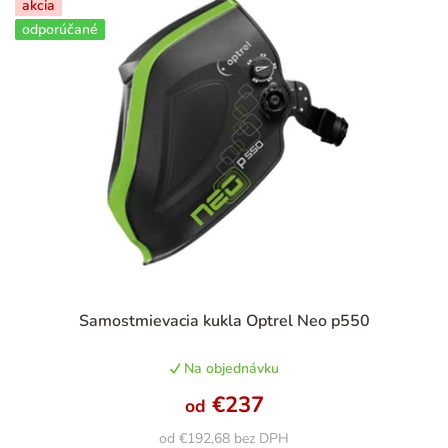
akcia
odporúčané
Priemerné
Samostmievacia kukla Optrel Neo p550
hodnotenie
produktu
Na objednávku
je
5,0
€237
od
z
5
od €192,68 bez DPH