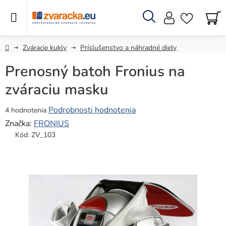
Prejsť
na
obsah
Hľadať
N
KO
Domov
Zváracie kukly
Príslušenstvo a náhradné diely
Prenosný batoh Fronius na
zváraciu masku
Priemerné
Podrobnosti hodnotenia
4 hodnotenia
hodnotenie
Značka:
FRONIUS
produktu
Kód:
ZV_103
je
5,0
z
5
hviezdičiek.