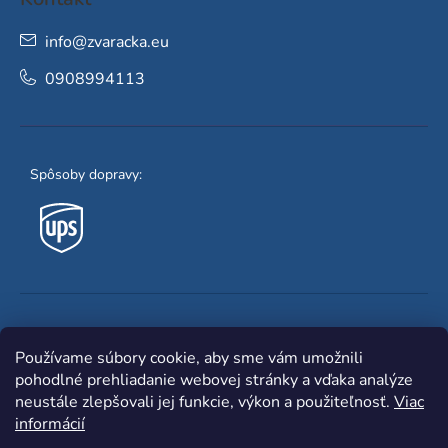
info
@
zvaracka.eu
0908994113
Spôsoby dopravy:
Obľúbené spôsoby platby:
Používame súbory cookie, aby sme vám umožnili
pohodlné prehliadanie webovej stránky a vďaka analýze
neustále zlepšovali jej funkcie, výkon a použiteľnosť.
Viac
informácií