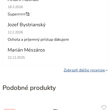
Hodnotenie obchodu je 5 z 5 hviezdičiek.
18.3.2026
Superrrrrr🥰
Jozef Bystrianský
Hodnotenie obchodu je 5 z 5 hviezdičiek.
12.2.2026
Ochota a príjemný prístup ďakujem
Marián Mészáros
Hodnotenie obchodu je 5 z 5 hviezdičiek.
22.12.2025
Zobraziť ďalšie recenzie
Podobné produkty