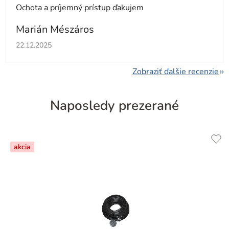
Ochota a príjemný prístup ďakujem
Marián Mészáros
Hodnotenie obchodu je 5 z 5 hviezdičiek.
22.12.2025
Zobraziť ďalšie recenzie
Naposledy prezerané
akcia