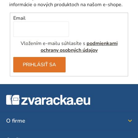
informácie o nových produktoch na našom e-shope.
Email
Vložením e-mailu súhlasíte s
podmienkami
ochrany osobných údajov
PRIHLÁSIŤ SA
Z
á
p
ä
O firme
t
i