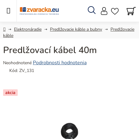
Prejsť
na
obsah
Hľadať
N
KO
Domov
Elektronáradie
Predlžovacie káble a bubny
Predlžovacie
káble
Predlžovací kábel 40m
Priemerné
Podrobnosti hodnotenia
Neohodnotené
hodnotenie
Kód:
ZV_131
produktu
je
0,0
akcia
z
5
hviezdičiek.