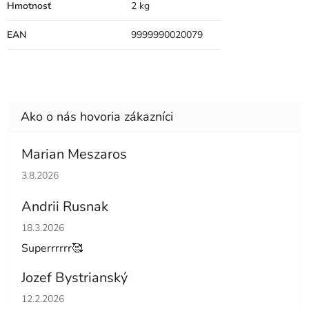
Hmotnosť
2 kg
EAN
9999990020079
Marian Meszaros
Hodnotenie obchodu je 5 z 5 hviezdičiek.
3.8.2026
Andrii Rusnak
Hodnotenie obchodu je 5 z 5 hviezdičiek.
18.3.2026
Superrrrrr🥰
Jozef Bystrianský
Hodnotenie obchodu je 5 z 5 hviezdičiek.
12.2.2026