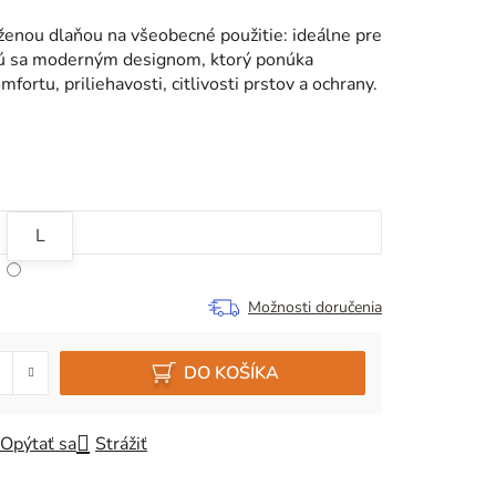
ženou dlaňou na všeobecné použitie: ideálne pre
jú sa moderným designom, ktorý ponúka
fortu, priliehavosti, citlivosti prstov a ochrany.
L
Možnosti doručenia
DO KOŠÍKA
Opýtať sa
Strážiť