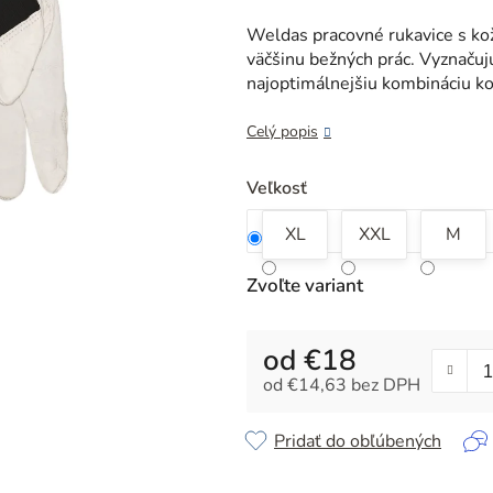
je
0,0
Weldas pracovné rukavice s ko
z
väčšinu bežných prác. Vyznaču
5
najoptimálnejšiu kombináciu kom
hviezdičiek.
Celý popis
Veľkosť
XL
XXL
M
Zvoľte variant
od
€18
od
€14,63
bez DPH
Jednotková cena:
Pridať do obľúbených