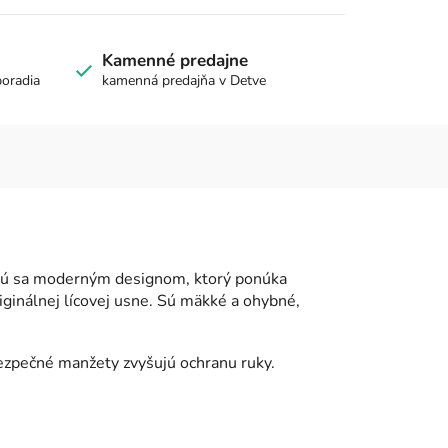
Kamenné predajne
poradia
kamenná predajňa v Detve
čujú sa moderným designom, ktorý ponúka
riginálnej lícovej usne. Sú mäkké a ohybné,
bezpečné manžety zvyšujú ochranu ruky.