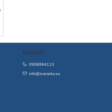
h
Kontakt
0908994113
info
@
zvaracka.eu