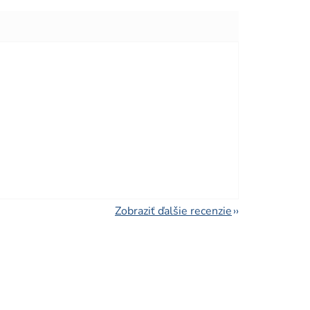
viezdičiek.
viezdičiek.
Zobraziť ďalšie recenzie