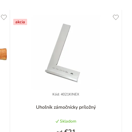
akcia
Kód:
4021KINEX
Priemerné
Uhoľník zámočnícky príložný
hodnotenie
produktu
Skladom
je
5,0
€21