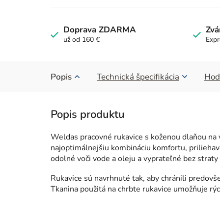
Doprava ZDARMA
Zvá
už od 160 €
Expr
Popis
Technická špecifikácia
Hod
Weldas pracovné rukavice s koženou dlaňou na 
najoptimálnejšiu kombináciu komfortu, priliehavo
odolné voči vode a oleju a vyprateľné bez straty
Rukavice sú navrhnuté tak, aby chránili predov
Tkanina použitá na chrbte rukavice umožňuje rý