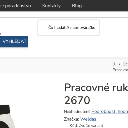
ne poradenstvo
Kontakty
Blog
Domov
Oc
Pracovn
Pracovné ru
2670
Priemerné
Podrobnosti hodn
Neohodnotené
hodnotenie
Značka:
Weldas
produktu
Kód:
Zvoľte variant