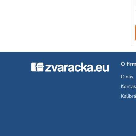
Z
O fir
á
O nás
p
Kontak
ä
Kalibrá
t
i
e