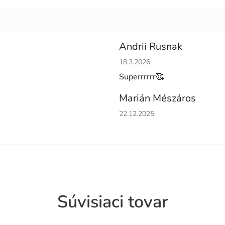
Andrii Rusnak
Hodnotenie obchodu je 5 z 5 h
18.3.2026
Superrrrrr🥰
Marián Mészáros
Hodnotenie obchodu je 5 z 5 h
22.12.2025
Súvisiaci tovar