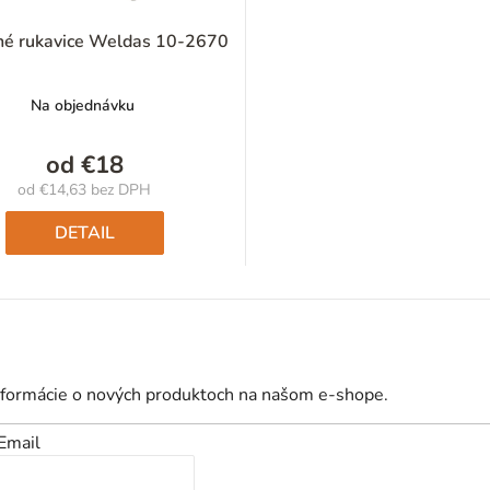
né rukavice Weldas 10-2670
Na objednávku
od
€18
od
€14,63
bez DPH
Jednotková
cena:
DETAIL
nformácie o nových produktoch na našom e-shope.
Email