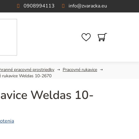
0908994113
info
@
zvaracka.eu
NÁKUPNÝ
KOŠÍK
hranné pracovné prostriedky
Pracovné rukavice
é rukavice Weldas 10-2670
kavice Weldas 10-
otenia