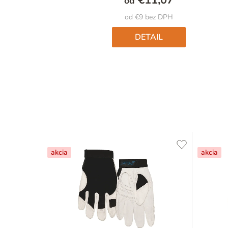
od
od €9 bez DPH
DETAIL
akcia
akcia