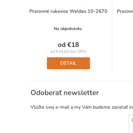
Pracovné rukavice Weldas 10-2670
Pracov
Na objednávku
od
€18
od
€14,63
bez DPH
Jednotková
cena:
DETAIL
Odoberať newsletter
Vložte svoj e-mail a my Vám budeme zasielať i