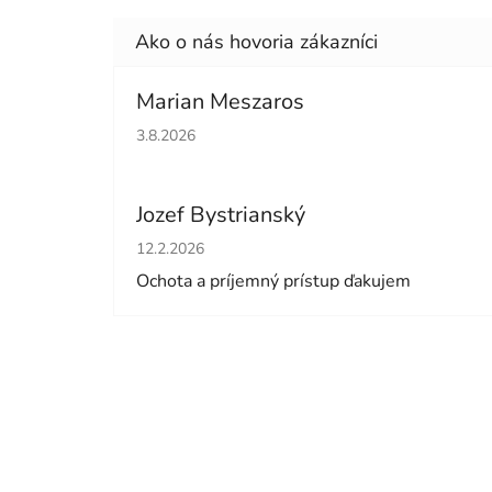
Marian Meszaros
Hodnotenie obchodu je 5 z 5 hviezdičiek.
3.8.2026
Jozef Bystrianský
Hodnotenie obchodu je 5 z 5 hviezdičiek.
12.2.2026
Ochota a príjemný prístup ďakujem