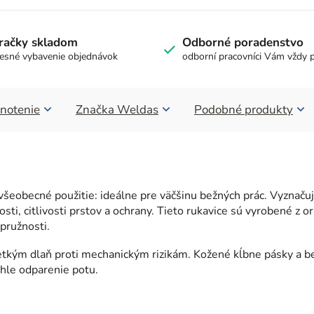
račky skladom
Odborné poradenstvo
esné vybavenie objednávok
odborní pracovníci Vám vždy 
notenie
Značka
Weldas
Podobné produkty
všeobecné použitie: ideálne pre väčšinu bežných prác. Vyzna
sti, citlivosti prstov a ochrany. Tieto rukavice sú vyrobené z o
 pružnosti.
šetkým dlaň proti mechanickým rizikám. Kožené kĺbne pásky a 
chle odparenie potu.