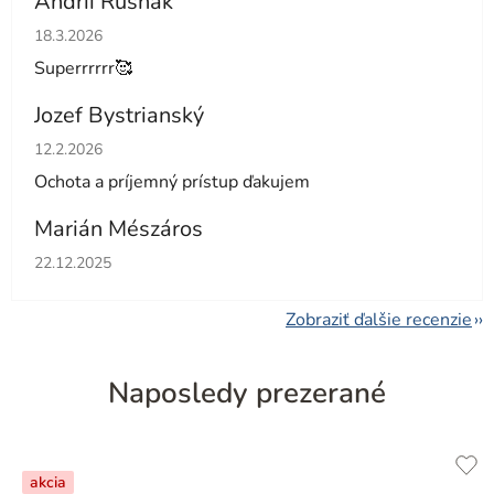
Andrii Rusnak
Hodnotenie obchodu je 5 z 5 hviezdičiek.
18.3.2026
Superrrrrr🥰
Jozef Bystrianský
Hodnotenie obchodu je 5 z 5 hviezdičiek.
12.2.2026
Ochota a príjemný prístup ďakujem
Marián Mészáros
Hodnotenie obchodu je 5 z 5 hviezdičiek.
22.12.2025
Zobraziť ďalšie recenzie
Naposledy prezerané
akcia