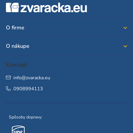
á
p
ä
O firme
t
i
O nákupe
e
Kontakt
info
@
zvaracka.eu
0908994113
Spôsoby dopravy: