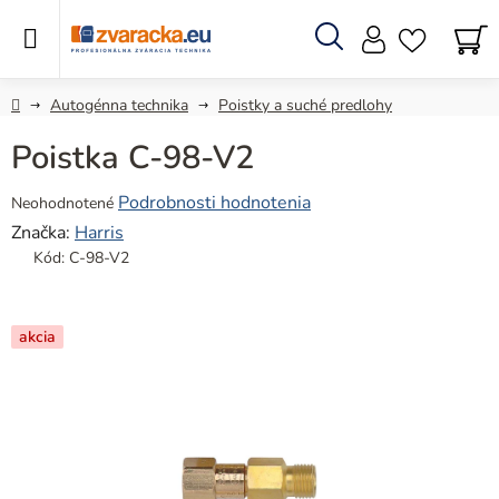
Prejsť
na
obsah
Hľadať
N
KO
Domov
Autogénna technika
Poistky a suché predlohy
Poistka C-98-V2
Priemerné
Podrobnosti hodnotenia
Neohodnotené
hodnotenie
Značka:
Harris
produktu
Kód:
C-98-V2
je
0,0
z
akcia
5
hviezdičiek.