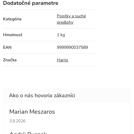
Dodatočné parametre
Poistky a suché
Kategória
predlohy
Hmotnosť
1 kg
EAN
9999990037589
Značka
Harris
Marian Meszaros
Hodnotenie obchodu je 5 z 5 hviezdičiek.
3.8.2026