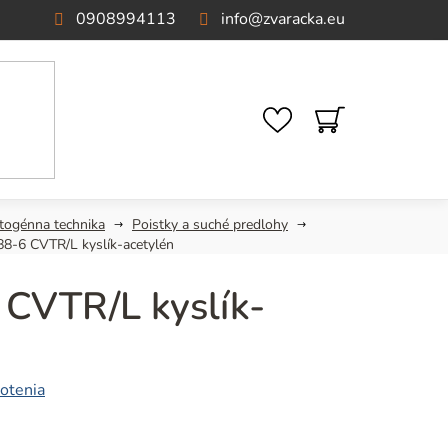
0908994113
info
@
zvaracka.eu
NÁKUPNÝ
KOŠÍK
togénna technika
Poistky a suché predlohy
88-6 CVTR/L kyslík-acetylén
 CVTR/L kyslík-
otenia