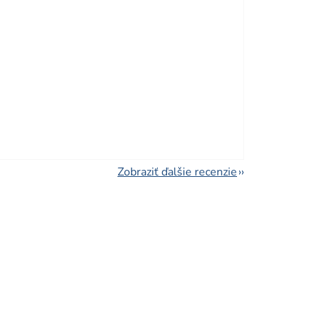
viezdičiek.
viezdičiek.
Zobraziť ďalšie recenzie