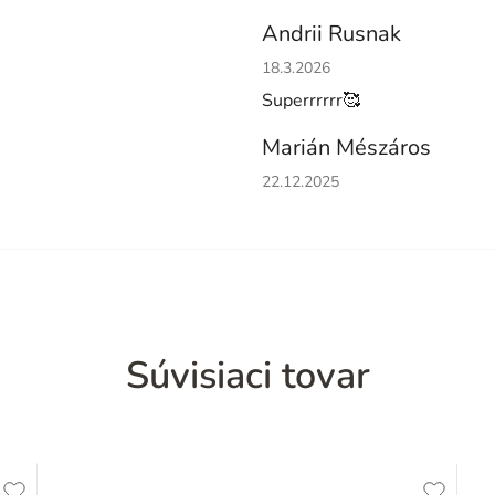
Andrii Rusnak
Hodnotenie obchodu je 5 z 5 h
18.3.2026
Superrrrrr🥰
Marián Mészáros
Hodnotenie obchodu je 5 z 5 h
22.12.2025
Súvisiaci tovar