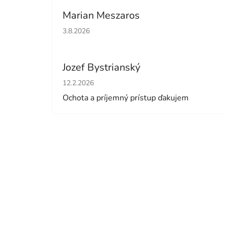
Marian Meszaros
Hodnotenie obchodu je 5 z 5 hviezdičiek.
3.8.2026
Jozef Bystrianský
Hodnotenie obchodu je 5 z 5 hviezdičiek.
12.2.2026
Ochota a príjemný prístup ďakujem