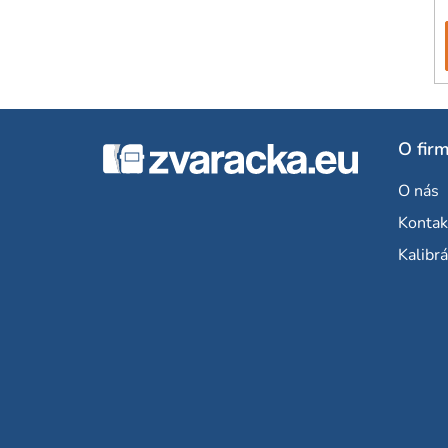
Z
O fir
á
O nás
p
Kontak
ä
Kalibrá
t
i
e