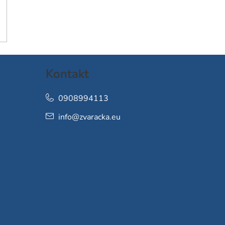
Kontakt
0908994113
info
@
zvaracka.eu