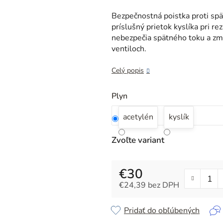
je
0,0
Bezpečnostná poistka proti spä
z
príslušný prietok kyslíka pri r
5
nebezpečia spätného toku a zmi
hviezdičiek.
ventiloch.
Celý popis
Plyn
acetylén
kyslík
Zvoľte variant
€30
€24,39 bez DPH
Jednotková cena:
Pridať do obľúbených