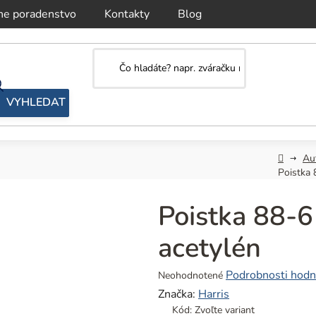
ne poradenstvo
Kontakty
Blog
Domov
Au
Poistka 
Poistka 88-6
acetylén
Priemerné
Podrobnosti hodn
Neohodnotené
hodnotenie
Značka:
Harris
produktu
Kód:
Zvoľte variant