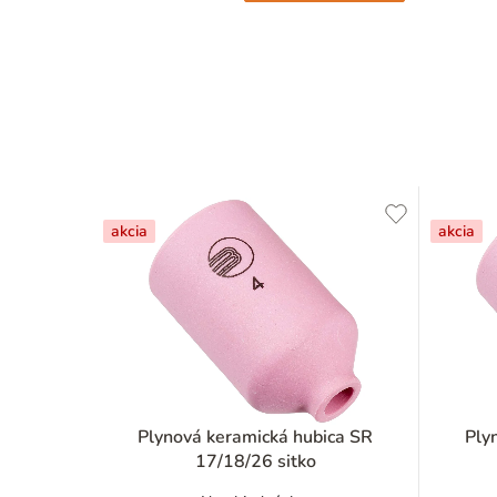
akcia
akcia
Plynová keramická hubica SR
Ply
17/18/26 sitko