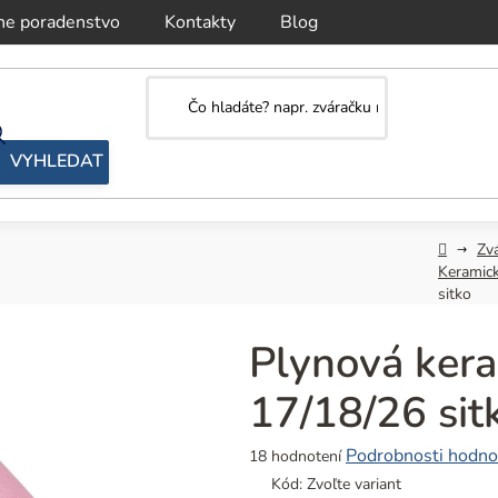
ne poradenstvo
Kontakty
Blog
Domov
Zv
Keramick
sitko
Plynová ker
17/18/26 sit
Priemerné
Podrobnosti hodno
18 hodnotení
hodnotenie
Kód:
Zvoľte variant