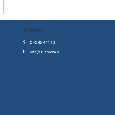
Kontakt
0908994113
info
@
zvaracka.eu