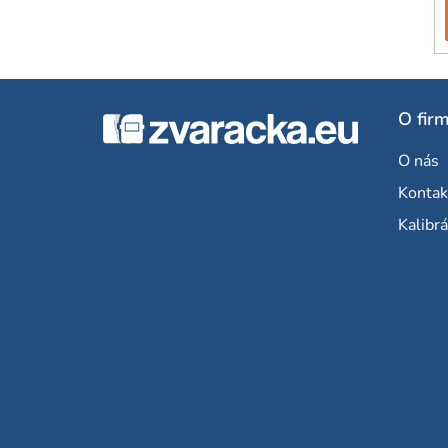
Z
O fir
á
O nás
p
Kontak
ä
Kalibrá
t
i
e