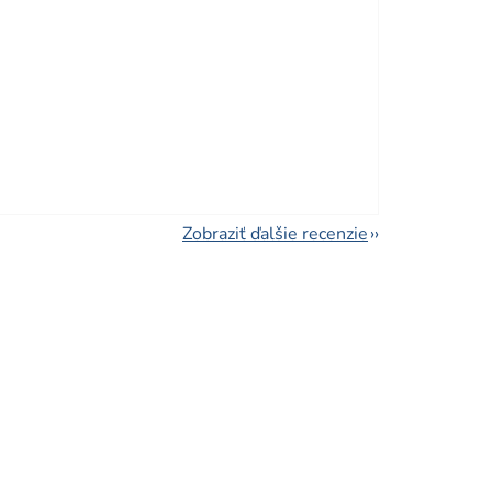
viezdičiek.
viezdičiek.
Zobraziť ďalšie recenzie