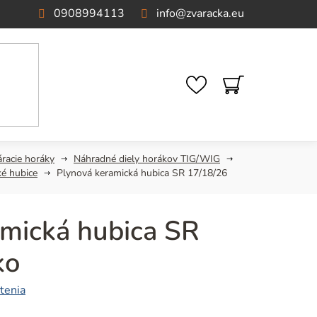
0908994113
info
@
zvaracka.eu
NÁKUPNÝ
KOŠÍK
áracie horáky
Náhradné diely horákov TIG/WIG
é hubice
Plynová keramická hubica SR 17/18/26
amická hubica SR
ko
tenia