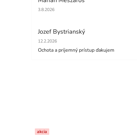
Marian Meszaros
Hodnotenie obchodu je 5 z 5 hviezdičiek.
3.8.2026
Jozef Bystrianský
Hodnotenie obchodu je 5 z 5 hviezdičiek.
12.2.2026
Ochota a príjemný prístup ďakujem
akcia