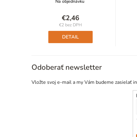
Na objednávku
€2,46
€2 bez DPH
Jednotková
cena:
DETAIL
Odoberať newsletter
Vložte svoj e-mail a my Vám budeme zasielať i