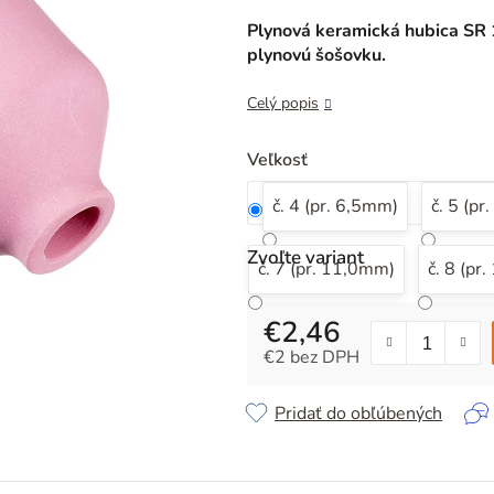
produktu
je
Plynová keramická hubica SR 
5,0
plynovú šošovku.
z
5
Celý popis
hviezdičiek.
Veľkosť
č. 4 (pr. 6,5mm)
č. 5 (pr
Zvoľte variant
č. 7 (pr. 11,0mm)
č. 8 (pr
€2,46
€2 bez DPH
Jednotková cena:
Pridať do obľúbených