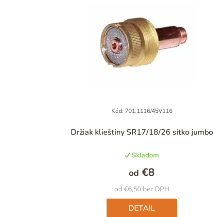
Kód:
701.1116/45V116
Priemerné
Držiak klieštiny SR17/18/26 sítko jumbo
hodnotenie
produktu
Skladom
je
5,0
€8
od
z
5
od €6,50 bez DPH
hviezdičiek.
DETAIL