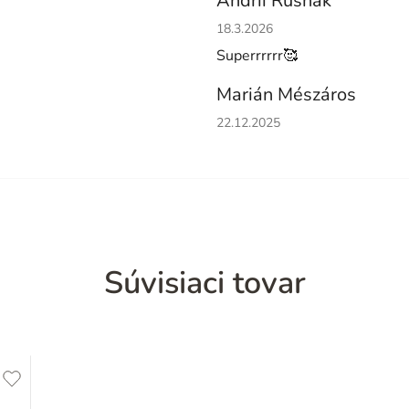
Andrii Rusnak
Hodnotenie obchodu je 5 z 5 h
18.3.2026
Superrrrrr🥰
Marián Mészáros
Hodnotenie obchodu je 5 z 5 h
22.12.2025
Súvisiaci tovar