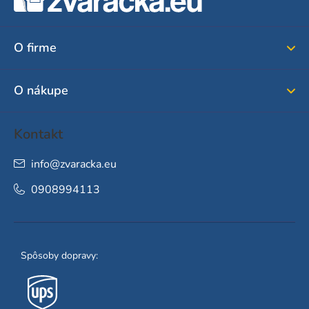
p
ä
O firme
t
i
O nákupe
e
Kontakt
info
@
zvaracka.eu
0908994113
Spôsoby dopravy: