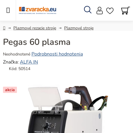
Prejsť
na
obsah
Hľadať
N
KO
Domov
Plazmové rezacie stroje
Plazmové stroje
Pegas 60 plasma
Priemerné
Podrobnosti hodnotenia
Neohodnotené
hodnotenie
Značka:
ALFA IN
produktu
Kód:
50514
je
0,0
z
akcia
5
hviezdičiek.