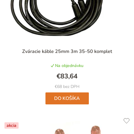
Priemerné
Zváracie káble 25mm 3m 35-50 komplet
hodnotenie
produktu
Na objednávku
je
5,0
€83,64
z
5
€68 bez DPH
hviezdičiek.
DO KOŠÍKA
akcia