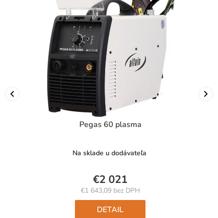
Pegas 60 plasma
Na sklade u dodávateľa
€2 021
€1 643,09 bez DPH
Jednotková
cena:
DETAIL