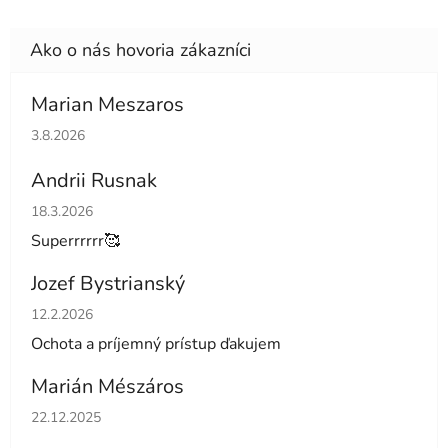
Marian Meszaros
Hodnotenie obchodu je 5 z 5 hviezdičiek.
3.8.2026
Andrii Rusnak
Hodnotenie obchodu je 5 z 5 hviezdičiek.
18.3.2026
Superrrrrr🥰
Jozef Bystrianský
Hodnotenie obchodu je 5 z 5 hviezdičiek.
12.2.2026
Ochota a príjemný prístup ďakujem
Marián Mészáros
Hodnotenie obchodu je 5 z 5 hviezdičiek.
22.12.2025