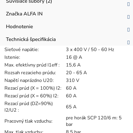
Súvisiace súbory (2)
Značka
ALFA IN
Hodnotenie
Technická špecifikácia
Sieťové napätie:
3 x 400 V / 50 - 60 Hz
Istenie:
16 @ A
Max. efektívny prúd I1eff :
15,6 A
Rozsah rezacieho prúdu:
20 - 65 A
Napětí naprázdno U20:
310 V
Rezací prúd (X = 100%) I2:
60 A
Rezací prúd (X = 60%) I2:
60 A
Rezací prúd (DZ=90%)
65 A
I2/U2 :
pre horák SCP 120/6 m: 5
Pracovný tlak vzduchu:
bar
Max. tlak vzduchu:
8,5 bar