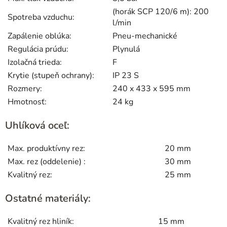
(horák SCP 120/6 m): 200
Spotreba vzduchu:
l/min
Zapálenie oblúka:
Pneu-mechanické
Regulácia prúdu:
Plynulá
Izolačná trieda:
F
Krytie (stupeň ochrany):
IP 23 S
Rozmery:
240 x 433 x 595 mm
Hmotnosť:
24 kg
Uhlíková oceľ:
Max. produktívny rez:
20 mm
Max. rez (oddelenie) :
30 mm
Kvalitný rez:
25 mm
Ostatné materiály:
Kvalitný rez hliník:
15 mm