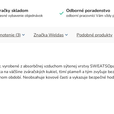
račky skladom
Odborné poradenstvo
esné vybavenie objednávok
odborní pracovníci Vám vždy 
notenie (3)
Značka
Weldas
Podobné produkty
kly, vyrobené z absorbčnej vzduchom sýtenej vrstvy SWEATSOpa
ka na väčšine zváračských kukiel, tlmí plameň a tým zvyšuje b
nom období. Neobsahuje kovové časti a vykazuje bezpečné hod