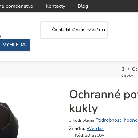
ne poradenstvo
Kontakty
Blog
Domov
Oc
čiapky
Ochranné pot
kukly
Priemerné
Podrobnosti hodno
3 hodnotenia
hodnotenie
Značka:
Weldas
produktu
Kód:
20-3300V