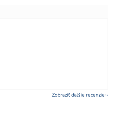
viezdičiek.
viezdičiek.
Zobraziť ďalšie recenzie