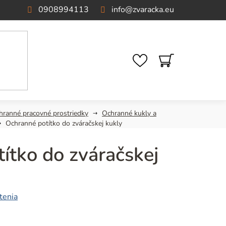
0908994113
info
@
zvaracka.eu
NÁKUPNÝ
KOŠÍK
hranné pracovné prostriedky
Ochranné kukly a
Ochranné potítko do zváračskej kukly
ítko do zváračskej
tenia