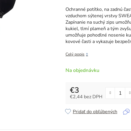
je
5,0
Ochranné potítko, na zadnú čas
z
vzduchom sýtenej vrstvy SWEA
5
Zapínanie na suchý zips umožňu
hviezdičiek.
kukiel, tlmí plameň a tým zvyš
umožňuje pohodlné nosenie ku
kovové časti a vykazuje bezpe
Celý popis
Na objednávku
€3
€2,44 bez DPH
Jednotková cena:
Pridať do obľúbených