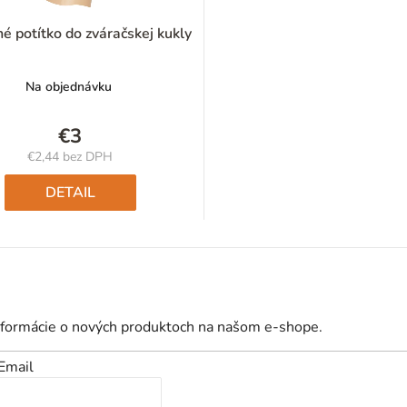
é potítko do zváračskej kukly
Na objednávku
€3
€2,44 bez DPH
Jednotková
cena:
DETAIL
nformácie o nových produktoch na našom e-shope.
Email