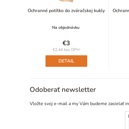
Ochranné potítko do zváračskej kukly
Ochrann
Na objednávku
€3
€2,44 bez DPH
Jednotková
cena:
DETAIL
Odoberať newsletter
Vložte svoj e-mail a my Vám budeme zasielať i