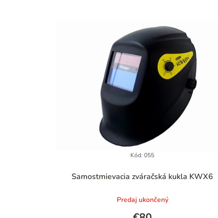
Kód:
055
Priemerné
Samostmievacia zváračská kukla KWX6
hodnotenie
produktu
Predaj ukončený
je
5,0
€80