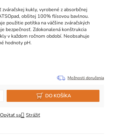
ť zváračskej kukly, vyrobené z absorbčnej
TSOpad, obšitej 100% flísovou bavlnou.
je použitie potítka na väčšine zváračských
uje bezpečnosť. Zdokonalená konštrukcia
kly v každom ročnom období. Neobsahuje
čné hodnoty pH.
Možnosti doručenia
DO KOŠÍKA
Opýtať sa
Strážiť