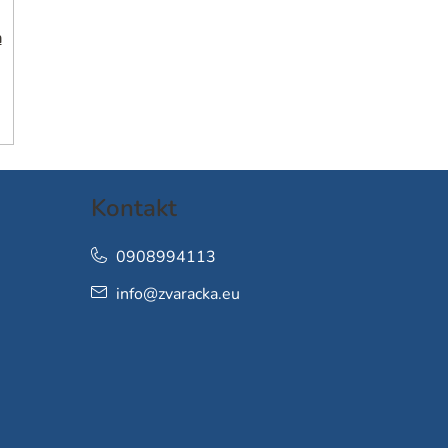
h
Kontakt
0908994113
info
@
zvaracka.eu