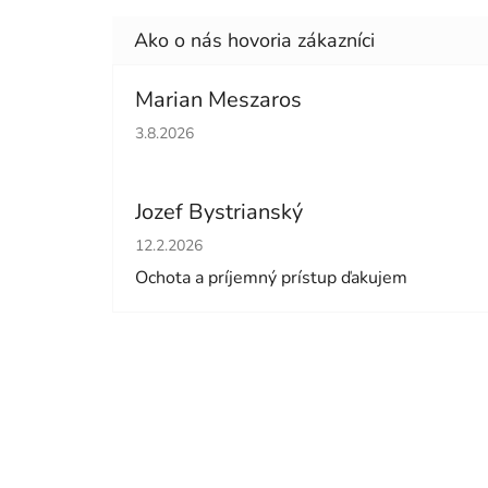
Marian Meszaros
Hodnotenie obchodu je 5 z 5 hviezdičiek.
3.8.2026
Jozef Bystrianský
Hodnotenie obchodu je 5 z 5 hviezdičiek.
12.2.2026
Ochota a príjemný prístup ďakujem