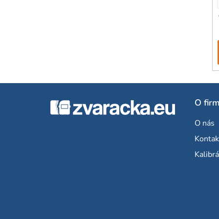
Z
O fir
á
O nás
p
Kontak
ä
Kalibrá
t
i
e