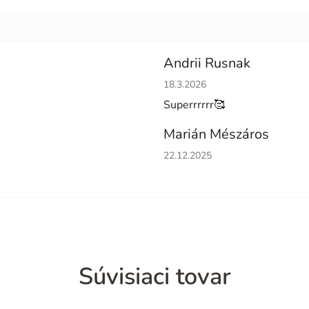
Andrii Rusnak
Hodnotenie obchodu je 5 z 5 h
18.3.2026
Superrrrrr🥰
Marián Mészáros
Hodnotenie obchodu je 5 z 5 h
22.12.2025
Súvisiaci tovar