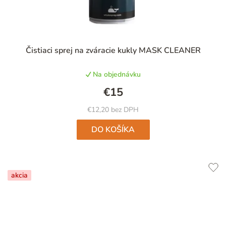
Priemerné
Čistiaci sprej na zváracie kukly MASK CLEANER
hodnotenie
produktu
Na objednávku
je
4,6
€15
z
5
€12,20 bez DPH
hviezdičiek.
DO KOŠÍKA
akcia