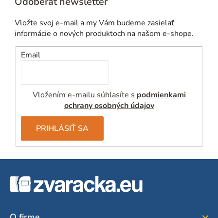
Odoberať newsletter
Vložte svoj e-mail a my Vám budeme zasielať
informácie o nových produktoch na našom e-shope.
Email
Vložením e-mailu súhlasíte s
podmienkami
ochrany osobných údajov
PRIHLÁSIŤ SA
Z
á
p
ä
O firme