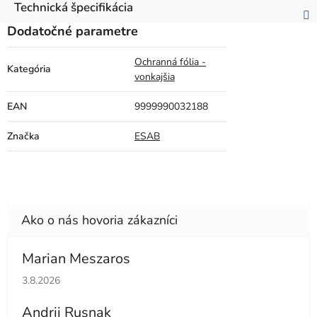
Technická špecifikácia
Dodatočné parametre
Ochranná fólia -
Kategória
vonkajšia
EAN
9999990032188
Značka
ESAB
Marian Meszaros
Hodnotenie obchodu je 5 z 5 hviezdičiek.
3.8.2026
Andrii Rusnak