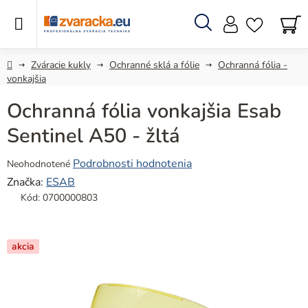
Prejsť
na
obsah
Hľadať
N
KO
Domov
Zváracie kukly
Ochranné sklá a fólie
Ochranná fólia -
vonkajšia
Ochranná fólia vonkajšia Esab
Sentinel A50 - žltá
Priemerné
Podrobnosti hodnotenia
Neohodnotené
hodnotenie
Značka:
ESAB
produktu
Kód:
0700000803
je
0,0
z
akcia
5
hviezdičiek.