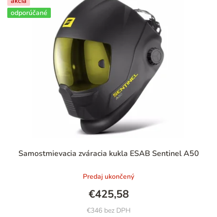
akcia
odporúčané
Samostmievacia zváracia kukla ESAB Sentinel A50
Predaj ukončený
€425,58
€346 bez DPH