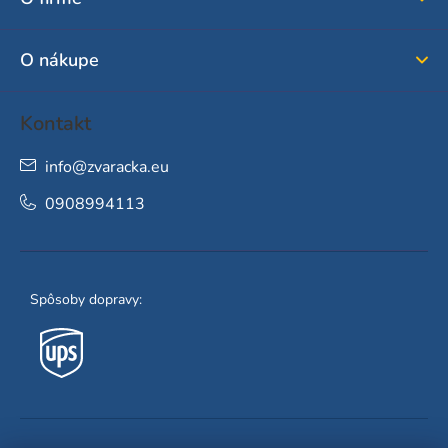
t
i
O nákupe
e
Kontakt
info
@
zvaracka.eu
0908994113
Spôsoby dopravy: