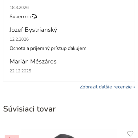
Hodnotenie obchodu je 5 z 5 hviezdičiek.
18.3.2026
Superrrrrr🥰
Jozef Bystrianský
Hodnotenie obchodu je 5 z 5 hviezdičiek.
12.2.2026
Ochota a príjemný prístup ďakujem
Marián Mészáros
Hodnotenie obchodu je 5 z 5 hviezdičiek.
22.12.2025
Zobraziť ďalšie recenzie
Súvisiaci tovar