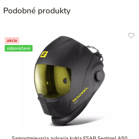
Podobné produkty
akcia
odporúčané
Samostmievacia zváracia kukla ESAB Sentinel A50