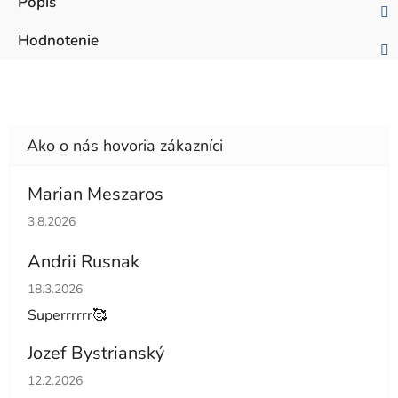
Popis
Hodnotenie
Marian Meszaros
Hodnotenie obchodu je 5 z 5 hviezdičiek.
3.8.2026
Andrii Rusnak
Hodnotenie obchodu je 5 z 5 hviezdičiek.
18.3.2026
Superrrrrr🥰
Jozef Bystrianský
Hodnotenie obchodu je 5 z 5 hviezdičiek.
12.2.2026