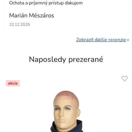
Ochota a príjemný prístup ďakujem
Marián Mészáros
Hodnotenie obchodu je 5 z 5 hviezdičiek.
22.12.2025
Zobraziť ďalšie recenzie
Naposledy prezerané
akcia