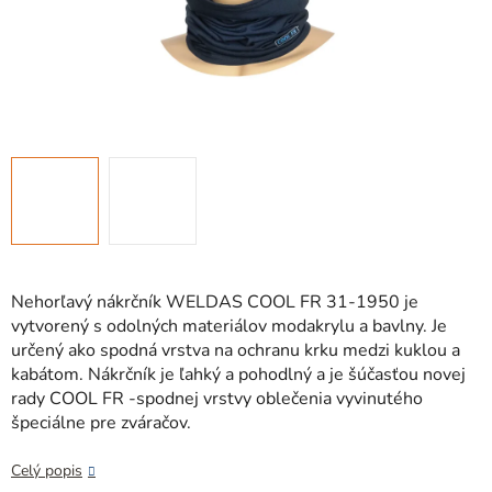
Nehorľavý nákrčník WELDAS COOL FR 31-1950 je
vytvorený s odolných materiálov modakrylu a bavlny. Je
určený ako spodná vrstva na ochranu krku medzi kuklou a
kabátom. Nákrčník je ľahký a pohodlný a je šúčasťou novej
rady COOL FR -spodnej vrstvy oblečenia vyvinutého
špeciálne pre zváračov.
Celý popis