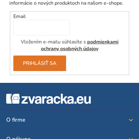
informácie o nových produktoch na našom e-shope.
Email
Vložením e-mailu súhlasíte s
podmienkami
ochrany osobných údajov
PRIHLÁSIŤ SA
Z
á
p
ä
O firme
t
i