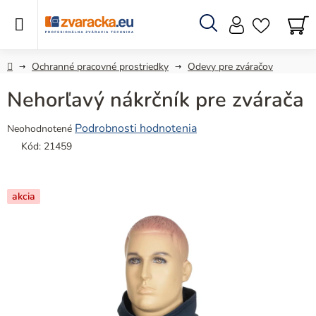
Prejsť
na
obsah
Hľadať
N
KO
Domov
Ochranné pracovné prostriedky
Odevy pre zváračov
Nehorľavý nákrčník pre zvárača
Priemerné
Podrobnosti hodnotenia
Neohodnotené
hodnotenie
Kód:
21459
produktu
je
0,0
akcia
z
5
hviezdičiek.