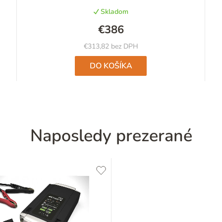
Skladom
€386
€313,82 bez DPH
DO KOŠÍKA
Naposledy prezerané