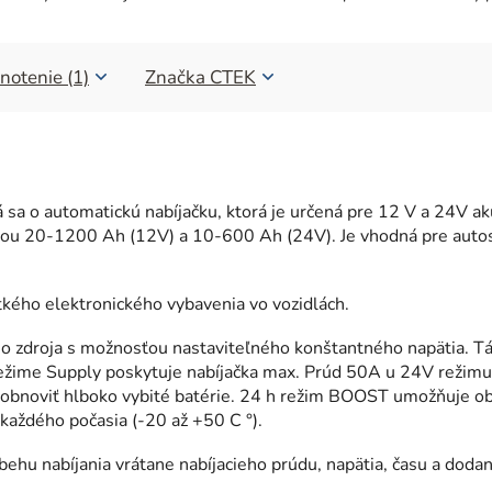
notenie (1)
Značka
CTEK
sa o automatickú nabíjačku, ktorá je určená pre 12 V a 24V ak
citou 20-1200 Ah (12V) a 10-600 Ah (24V). Je vhodná pre aut
ého elektronického vybavenia vo vozidlách.
ho zdroja s možnosťou nastaviteľného konštantného napätia. T
i režime Supply poskytuje nabíjačka max. Prúd 50A u 24V reži
bnoviť hlboko vybité batérie. 24 h režim BOOST umožňuje obn
 každého počasia (-20 až +50 C °).
behu nabíjania vrátane nabíjacieho prúdu, napätia, času a doda