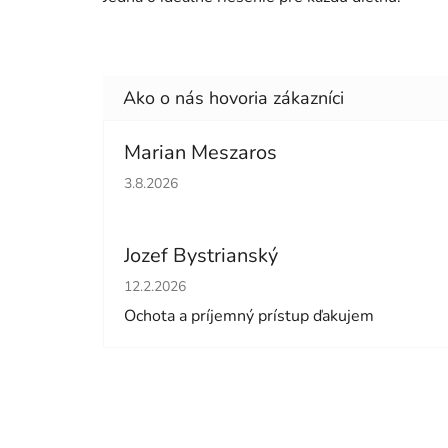
Marian Meszaros
Hodnotenie obchodu je 5 z 5 hviezdičiek.
3.8.2026
Jozef Bystrianský
Hodnotenie obchodu je 5 z 5 hviezdičiek.
12.2.2026
Ochota a príjemný prístup ďakujem