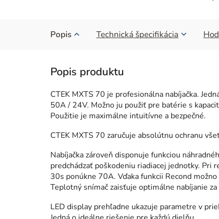
Popis
Technická špecifikácia
Hod
CTEK MXTS 70 je profesionálna nabíjačka. Jedná 
50A / 24V. Možno ju použiť pre batérie s kapa
Použitie je maximálne intuitívne a bezpečné.
CTEK MXTS 70 zaručuje absolútnu ochranu všetk
Nabíjačka zároveň disponuje funkciou náhradné
predchádzať poškodeniu riadiacej jednotky. Pr
30s ponúkne 70A. Vďaka funkcii Recond možno o
Teplotný snímač zaisťuje optimálne nabíjanie za
LED display prehľadne ukazuje parametre v prie
Jedná o ideálne riešenie pre každú dielňu.