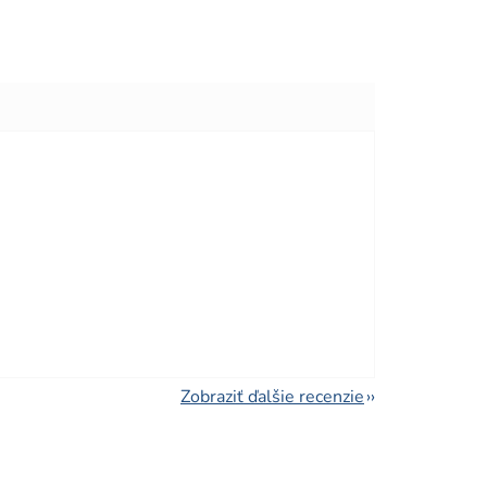
viezdičiek.
viezdičiek.
Zobraziť ďalšie recenzie