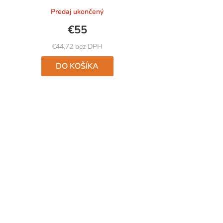
produktu
Predaj ukončený
je
5,0
€55
z
5
€44,72 bez DPH
hviezdičiek.
DO KOŠÍKA