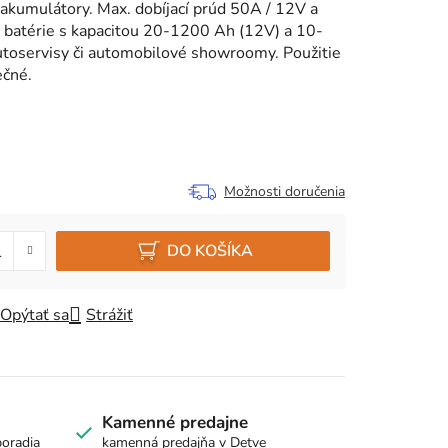
 akumulátory. Max. dobíjací prúd 50A / 12V a
e batérie s kapacitou 20-1200 Ah (12V) a 10-
utoservisy či automobilové showroomy. Použitie
ečné.
Možnosti doručenia
DO KOŠÍKA
Opýtať sa
Strážiť
Kamenné predajne
poradia
kamenná predajňa v Detve