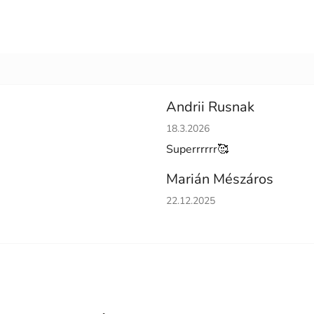
Andrii Rusnak
Hodnotenie obchodu je 5 z 5 h
18.3.2026
Superrrrrr🥰
Marián Mészáros
Hodnotenie obchodu je 5 z 5 h
22.12.2025