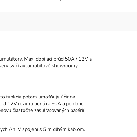
umulátory. Max. dobíjací prúd 50A / 12V a
oservisy či automobilové showroomy.
áto funkcia potom umožňuje účinne
mu. U 12V režimu ponúka 50A a po dobu
ovu čiastočne zasulfatovaných batérií.
ných Ah. V spojení s 5 m dlhým káblom.