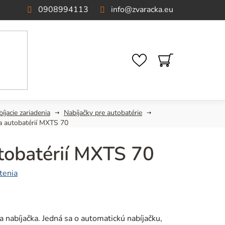
0908994113
info
@
zvaracka.eu
NÁKUPNÝ
KOŠÍK
íjacie zariadenia
Nabíjačky pre autobatérie
a autobatérií MXTS 70
tobatérií MXTS 70
tenia
nabíjačka. Jedná sa o automatickú nabíjačku,