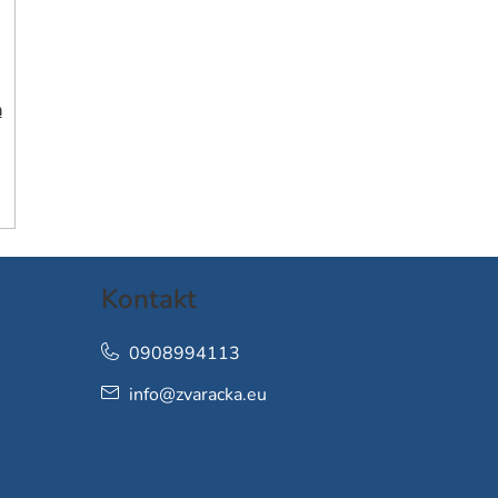
h
Kontakt
0908994113
info
@
zvaracka.eu