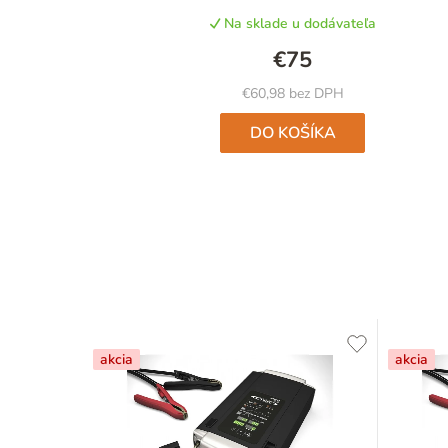
Na sklade u dodávateľa
€75
€60,98 bez DPH
DO KOŠÍKA
akcia
akcia