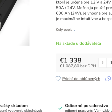
z
ktorá je určená pre 12 V a 24V
5
50A / 24V. Možno ju použiť pr
hviezdičiek.
600 Ah (24V). Je vhodná pre a
je maximálne intuitívne a bezp
Celý popis
Na sklade u dodávateľa
€1 338
€1 087,80 bez DPH
Jednotková cena:
Pridať do obľúbených
račky skladom
Odborné poradenstvo
esné vybavenie objednávok
odborní pracovníci Vám vždy 