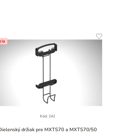
cia
Kód:
242
Priemerné
Dielenský držiak pre MXTS70 a MXTS70/50
hodnotenie