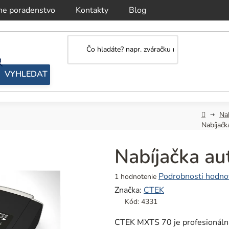
ne poradenstvo
Kontakty
Blog
Domov
Nab
Nabíjačk
Nabíjačka au
Priemerné
Podrobnosti hodno
1 hodnotenie
hodnotenie
Značka:
CTEK
produktu
Kód:
4331
je
5,0
CTEK MXTS 70 je profesionálna 