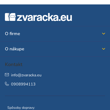
Z
á
p
ä
O firme
t
i
O nákupe
e
Kontakt
info
@
zvaracka.eu
0908994113
Spôsoby dopravy: