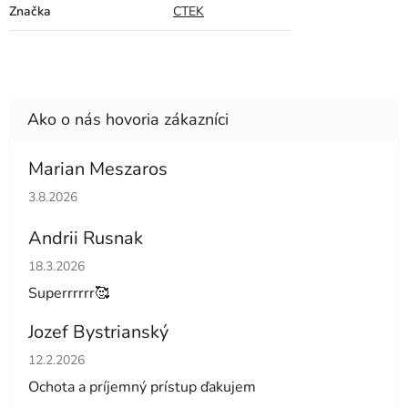
Značka
CTEK
Marian Meszaros
Hodnotenie obchodu je 5 z 5 hviezdičiek.
3.8.2026
Andrii Rusnak
Hodnotenie obchodu je 5 z 5 hviezdičiek.
18.3.2026
Superrrrrr🥰
Jozef Bystrianský
Hodnotenie obchodu je 5 z 5 hviezdičiek.
12.2.2026
Ochota a príjemný prístup ďakujem