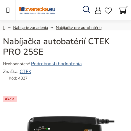
Prejsť
na
obsah
Hľadať
N
KO
Domov
Nabíjacie zariadenia
Nabíjačky pre autobatérie
Nabíjačka autobatérií CTEK
PRO 25SE
Priemerné
Podrobnosti hodnotenia
Neohodnotené
hodnotenie
Značka:
CTEK
produktu
Kód:
4327
je
0,0
z
akcia
5
hviezdičiek.