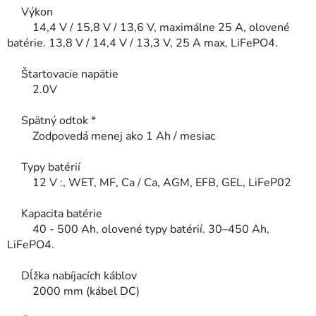
Výkon
14,4 V / 15,8 V / 13,6 V, maximálne 25 A, olovené
batérie. 13,8 V / 14,4 V / 13,3 V, 25 A max, LiFePO4.
Štartovacie napätie
2.0V
Spätný odtok *
Zodpovedá menej ako 1 Ah / mesiac
Typy batérií
12 V :, WET, MF, Ca / Ca, AGM, EFB, GEL, LiFeP02
Kapacita batérie
40 - 500 Ah, olovené typy batérií. 30–450 Ah,
LiFePO4.
Dĺžka nabíjacích káblov
2000 mm (kábel DC)