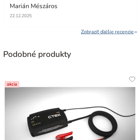
Marián Mészáros
Hodnotenie obchodu je 5 z 5 hviezdičiek.
22.12.2025
Zobraziť ďalšie recenzie
Podobné produkty
akcia