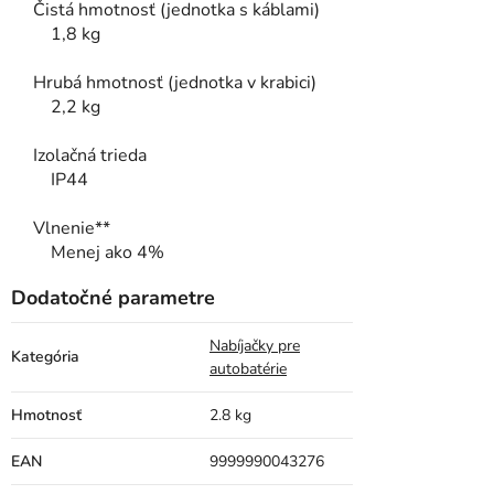
Čistá hmotnosť (jednotka s káblami)
1,8 kg
Hrubá hmotnosť (jednotka v krabici)
2,2 kg
Izolačná trieda
IP44
Vlnenie**
Menej ako 4%
Dodatočné parametre
Nabíjačky pre
Kategória
autobatérie
Hmotnosť
2.8 kg
EAN
9999990043276