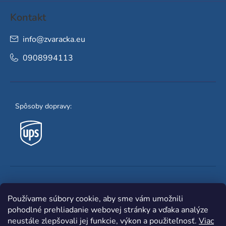
Kontakt
info
@
zvaracka.eu
0908994113
Spôsoby dopravy:
Obľúbené spôsoby platby:
Používame súbory cookie, aby sme vám umožnili
pohodlné prehliadanie webovej stránky a vďaka analýze
neustále zlepšovali jej funkcie, výkon a použiteľnosť.
Viac