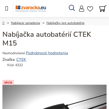
Prejsť
na
obsah
Hľadať
N
KO
Domov
Nabíjacie zariadenia
Nabíjačky pre autobatérie
Nabíjačka autobatérií CTEK
M15
Priemerné
Podrobnosti hodnotenia
Neohodnotené
hodnotenie
Značka:
CTEK
produktu
Kód:
4332
je
0,0
z
akcia
5
hviezdičiek.