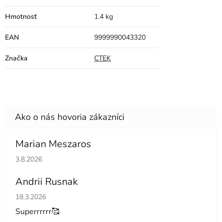
Hmotnosť
1.4 kg
EAN
9999990043320
Značka
CTEK
Marian Meszaros
Hodnotenie obchodu je 5 z 5 hviezdičiek.
3.8.2026
Andrii Rusnak
Hodnotenie obchodu je 5 z 5 hviezdičiek.
18.3.2026
Superrrrrr🥰