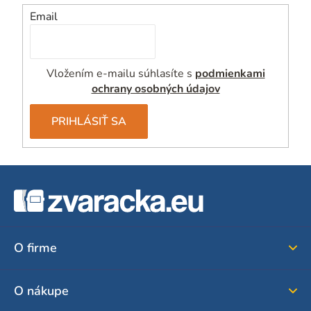
Email
Vložením e-mailu súhlasíte s
podmienkami
ochrany osobných údajov
PRIHLÁSIŤ SA
Z
á
p
ä
O firme
t
i
O nákupe
e