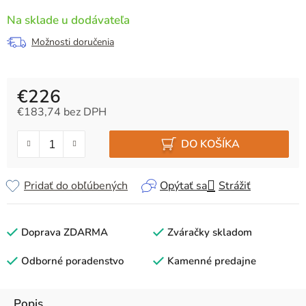
Na sklade u dodávateľa
Možnosti doručenia
€226
€183,74 bez DPH
Jednotková cena:
DO KOŠÍKA
Pridať do obľúbených
Opýtať sa
Strážiť
Doprava ZDARMA
Zváračky skladom
Odborné poradenstvo
Kamenné predajne
Popis