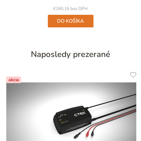
€260,16 bez DPH
DO KOŠÍKA
Naposledy prezerané
akcia