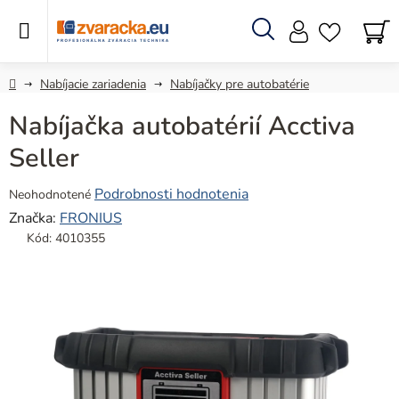
Prejsť
na
obsah
Hľadať
N
KO
Domov
Nabíjacie zariadenia
Nabíjačky pre autobatérie
Nabíjačka autobatérií Acctiva
Seller
Priemerné
Podrobnosti hodnotenia
Neohodnotené
hodnotenie
Značka:
FRONIUS
produktu
Kód:
4010355
je
0,0
z
5
hviezdičiek.