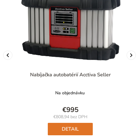
Nabíjačka autobatérií Acctiva Seller
Na objednávku
€995
€808,94 bez DPH
Jednotková
cena:
DETAIL