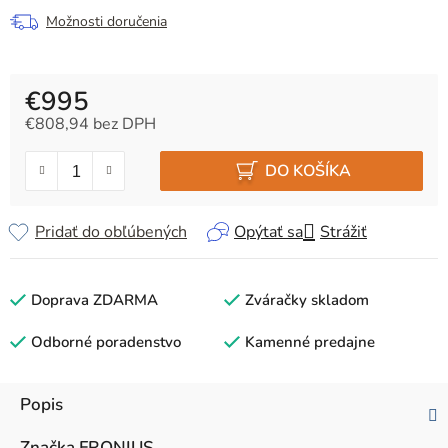
Možnosti doručenia
€995
€808,94 bez DPH
Jednotková cena:
DO KOŠÍKA
Pridať do obľúbených
Opýtať sa
Strážiť
Doprava ZDARMA
Zváračky skladom
Odborné poradenstvo
Kamenné predajne
Popis
Značka
FRONIUS