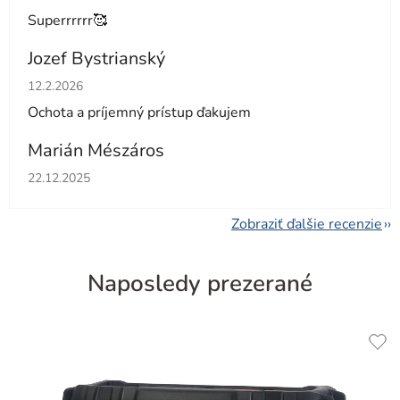
Superrrrrr🥰
Jozef Bystrianský
Hodnotenie obchodu je 5 z 5 hviezdičiek.
12.2.2026
Ochota a príjemný prístup ďakujem
Marián Mészáros
Hodnotenie obchodu je 5 z 5 hviezdičiek.
22.12.2025
Zobraziť ďalšie recenzie
Naposledy prezerané