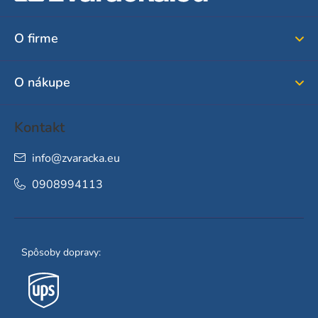
p
ä
O firme
t
i
O nákupe
e
Kontakt
info
@
zvaracka.eu
0908994113
Spôsoby dopravy: