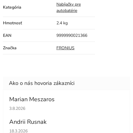
Nabíjačky pre
Kategória
autobatérie
Hmotnosť
2.4 kg
EAN
9999990021366
Značka
FRONIUS
Marian Meszaros
Hodnotenie obchodu je 5 z 5 hviezdičiek.
3.8.2026
Andrii Rusnak
Hodnotenie obchodu je 5 z 5 hviezdičiek.
18.3.2026