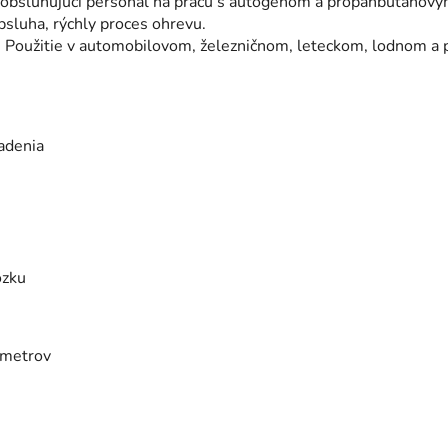
ť obsluhujúci personál na prácu s autogénom a propanbutanový
bsluha, rýchly proces ohrevu.
. Použitie v automobilovom, železničnom, leteckom, lodnom a
adenia
ozku
ametrov