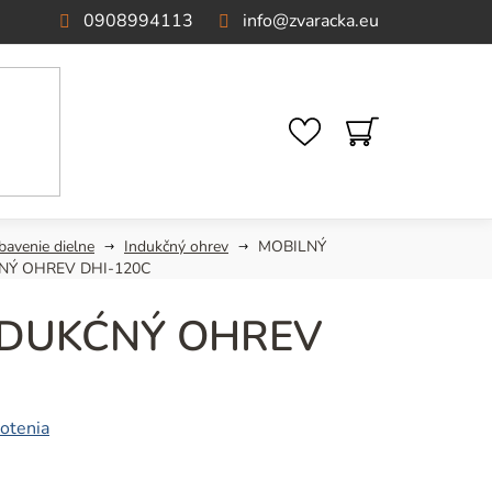
0908994113
info
@
zvaracka.eu
NÁKUPNÝ
KOŠÍK
bavenie dielne
Indukčný ohrev
MOBILNÝ
NÝ OHREV DHI-120C
NDUKĆNÝ OHREV
otenia