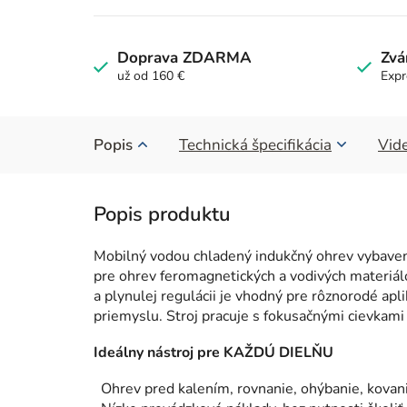
Doprava ZDARMA
Zvá
už od 160 €
Expr
Popis
Technická špecifikácia
Vide
Mobilný vodou chladený indukčný ohrev vybave
pre ohrev feromagnetických a vodivých materiá
a plynulej regulácii je vhodný pre rôznorodé apl
priemyslu. Stroj pracuje s fokusačnými cievkami 
Ideálny nástroj pre KAŽDÚ DIELŇU
Ohrev pred kalením, rovnanie, ohýbanie, kovanie 