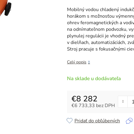
je
0,0
Mobilný vodou chladený induk
z
horákom s možnosťou výmenných
5
ohrev feromagnetických a vodiv
hviezdičiek.
na odnímateľnom podvozku, vy
plynulej regulácii je vhodný pr
v dielňach, automatizáciách, zv
Stroj pracuje s fokusačnými cie
Celý popis
Na sklade u dodávateľa
€8 282
€6 733,33 bez DPH
Jednotková cena:
Pridať do obľúbených