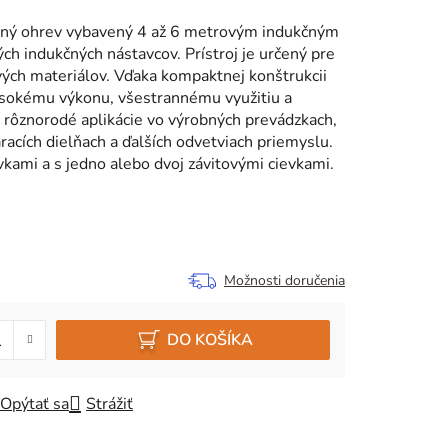
čný ohrev vybavený 4 až 6 metrovým indukčným
 indukčných nástavcov. Prístroj je určený pre
ých materiálov. Vďaka kompaktnej konštrukcii
sokému výkonu, všestrannému využitiu a
e rôznorodé aplikácie vo výrobných prevádzkach,
áracích dielňach a ďalších odvetviach priemyslu.
vkami a s jedno alebo dvoj závitovými cievkami.
Možnosti doručenia
DO KOŠÍKA
Opýtať sa
Strážiť