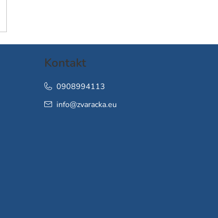
Kontakt
0908994113
info
@
zvaracka.eu