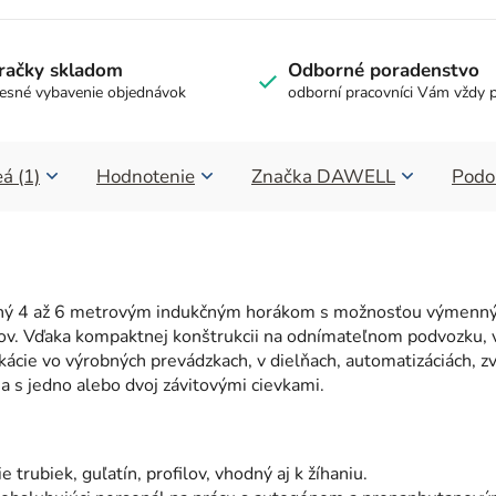
račky skladom
Odborné poradenstvo
esné vybavenie objednávok
odborní pracovníci Vám vždy 
á (1)
Hodnotenie
Značka
DAWELL
Podo
ný 4 až 6 metrovým indukčným horákom s možnosťou výmenných 
lov. Vďaka kompaktnej konštrukcii na odnímateľnom podvozku,
ikácie vo výrobných prevádzkach, v dielňach, automatizáciách, zv
a s jedno alebo dvoj závitovými cievkami.
trubiek, guľatín, profilov, vhodný aj k žíhaniu.