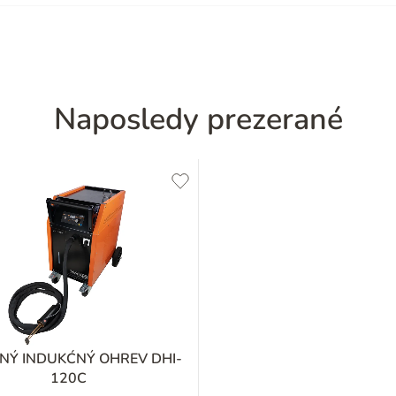
Naposledy prezerané
NÝ INDUKĆNÝ OHREV DHI-
120C