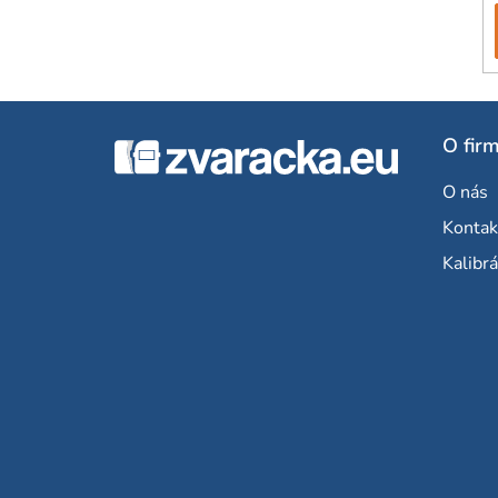
Z
O fir
á
O nás
p
Kontak
ä
Kalibrá
t
i
e