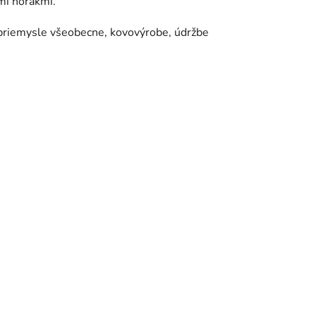
mi horákmi.
 priemysle všeobecne, kovovýrobe, údržbe