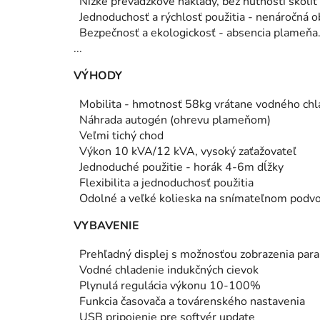
Nízke prevádzkové náklady, bez nutnosti školi
Jednoduchosť a rýchlosť použitia - nenáročná o
Bezpečnosť a ekologickosť - absencia plameňa
...
VÝHODY
Mobilita - hmotnosť 58kg vrátane vodného chl
Náhrada autogén (ohrevu plameňom)
Veľmi tichý chod
Výkon 10 kVA/12 kVA, vysoký zaťažovateľ
Jednoduché použitie - horák 4-6m dĺžky
Flexibilita a jednoduchosť použitia
Odolné a veľké kolieska na snímateľnom podv
VYBAVENIE
Prehľadný displej s možnosťou zobrazenia par
Vodné chladenie indukčných cievok
Plynulá regulácia výkonu 10-100%
Funkcia časovača a továrenského nastavenia
USB pripojenie pre softvér update