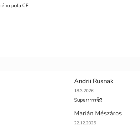
ného poľa CF
Andrii Rusnak
Hodnotenie obchodu je 5 z 5 h
18.3.2026
Superrrrrr🥰
Marián Mészáros
Hodnotenie obchodu je 5 z 5 h
22.12.2025