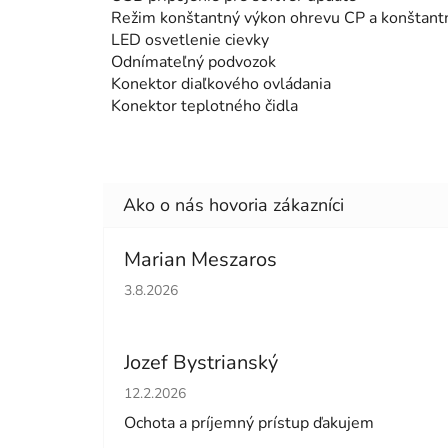
Režim konštantný výkon ohrevu CP a konštant
LED osvetlenie cievky
Odnímateľný podvozok
Konektor diaľkového ovládania
Konektor teplotného čidla
Marian Meszaros
Hodnotenie obchodu je 5 z 5 hviezdičiek.
3.8.2026
Jozef Bystrianský
Hodnotenie obchodu je 5 z 5 hviezdičiek.
12.2.2026
Ochota a príjemný prístup ďakujem