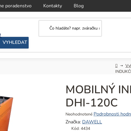
ne poradenstvo
Kontakty
Blog
Domov
Vy
INDUKĆ
MOBILNÝ I
DHI-120C
Priemerné
Podrobnosti hodn
Neohodnotené
hodnotenie
Značka:
DAWELL
produktu
Kód:
4434