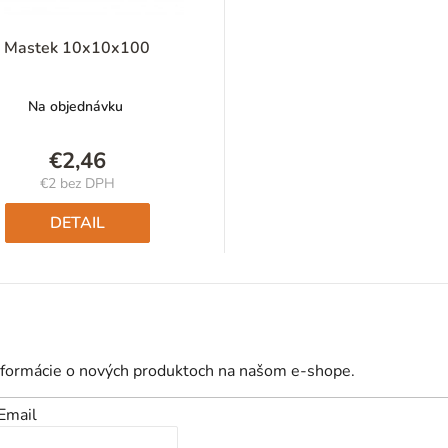
Mastek 10x10x100
Na objednávku
€2,46
€2 bez DPH
Jednotková
cena:
DETAIL
nformácie o nových produktoch na našom e-shope.
Email