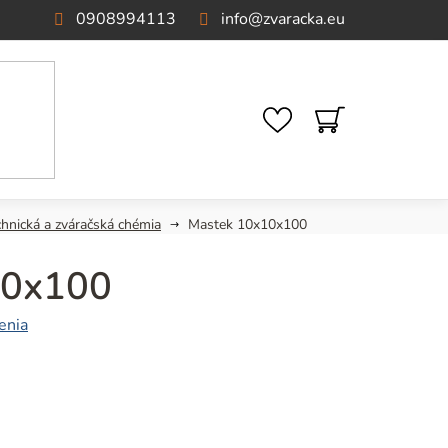
0908994113
info
@
zvaracka.eu
NÁKUPNÝ
KOŠÍK
chnická a zváračská chémia
Mastek 10x10x100
10x100
enia