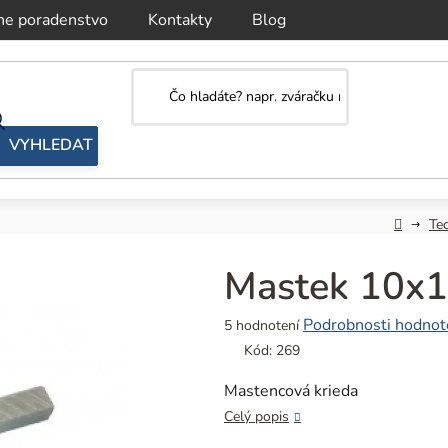
ne poradenstvo
Kontakty
Blog
Domov
Te
Mastek 10x
Priemerné
Podrobnosti hodnot
5 hodnotení
hodnotenie
Kód:
269
produktu
je
Mastencová krieda
5,0
Celý popis
z