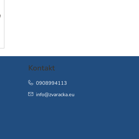
h
Kontakt
0908994113
info
@
zvaracka.eu