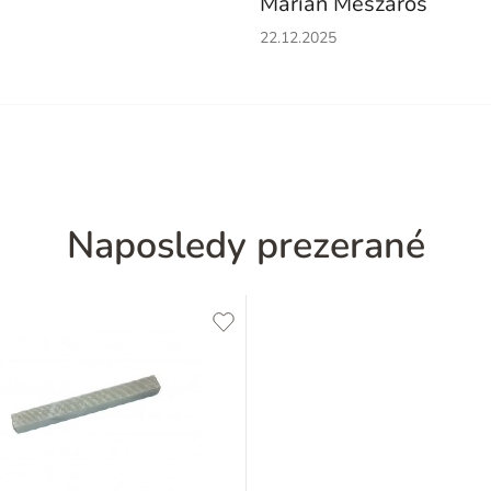
Marián Mészáros
Hodnotenie obchodu je 5 z 5 h
22.12.2025
Naposledy prezerané