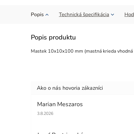
Popis
Technická špecifikácia
Hod
Mastek 10x10x100 mm (mastná krieda vhodná 
Marian Meszaros
Hodnotenie obchodu je 5 z 5 hviezdičiek.
3.8.2026