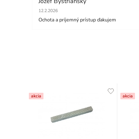
Jozef Bystrianský
Hodnotenie obchodu je 5 z 5 hviezdičiek.
12.2.2026
Ochota a príjemný prístup ďakujem
akcia
akcia