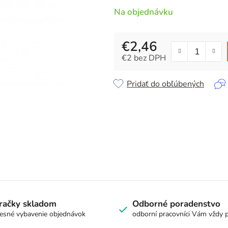
5
Na objednávku
hviezdičiek.
€2,46
€2 bez DPH
Jednotková cena:
Pridať do obľúbených
račky skladom
Odborné poradenstvo
esné vybavenie objednávok
odborní pracovníci Vám vždy 