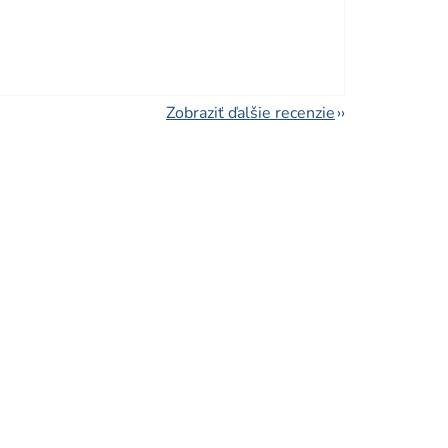
viezdičiek.
Zobraziť ďalšie recenzie