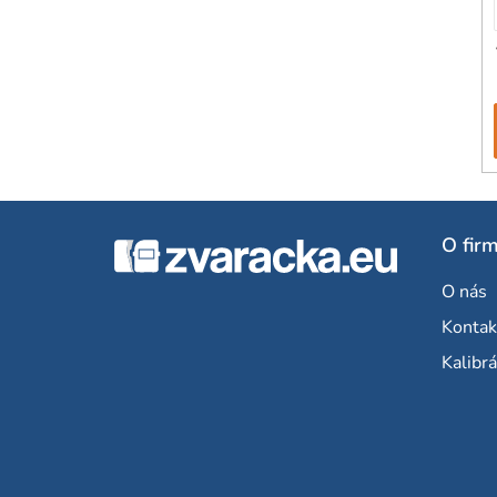
Z
O fir
á
O nás
p
Kontak
ä
Kalibrá
t
i
e