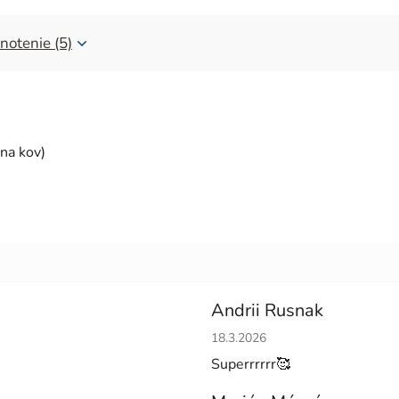
notenie (5)
na kov)
Andrii Rusnak
Hodnotenie obchodu je 5 z 5 h
18.3.2026
Superrrrrr🥰