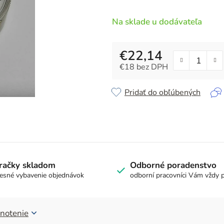
z
5
Na sklade u dodávateľa
hviezdičiek.
€22,14
€18 bez DPH
Jednotková cena:
Pridať do obľúbených
račky skladom
Odborné poradenstvo
esné vybavenie objednávok
odborní pracovníci Vám vždy 
notenie