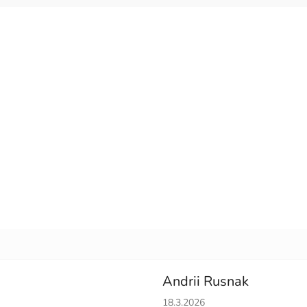
Andrii Rusnak
Hodnotenie obchodu je 5 z 5 h
18.3.2026