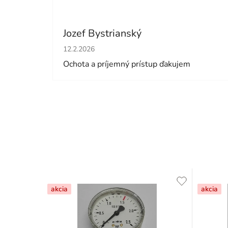
Jozef Bystrianský
Hodnotenie obchodu je 5 z 5 hviezdičiek.
12.2.2026
Ochota a príjemný prístup ďakujem
akcia
akcia