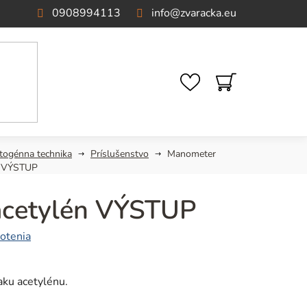
0908994113
info
@
zvaracka.eu
NÁKUPNÝ
KOŠÍK
togénna technika
Príslušenstvo
Manometer
n VÝSTUP
acetylén VÝSTUP
otenia
aku acetylénu.