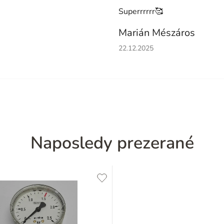
Superrrrrr🥰
Marián Mészáros
Hodnotenie obchodu je 5 z 5 h
22.12.2025
Naposledy prezerané