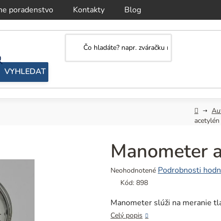
ne poradenstvo
Kontakty
Blog
Domov
Au
acetylé
Manometer 
Priemerné
Podrobnosti hodn
Neohodnotené
hodnotenie
Kód:
898
produktu
je
Manometer slúži na meranie tl
0,0
Celý popis