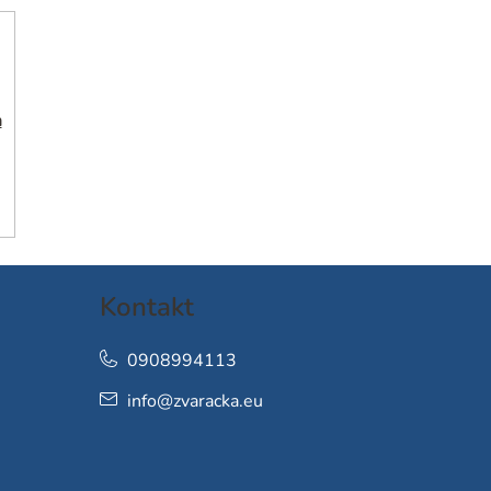
h
Kontakt
0908994113
info
@
zvaracka.eu