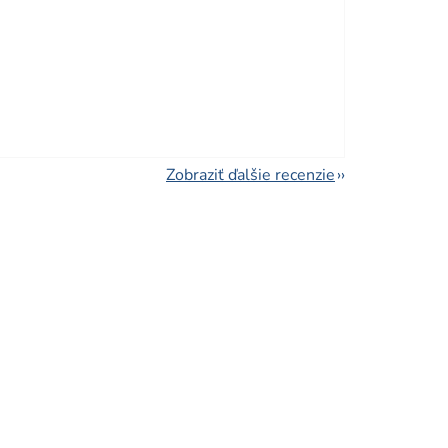
viezdičiek.
Zobraziť ďalšie recenzie