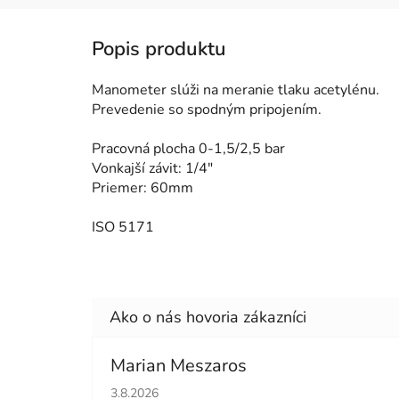
Manometer slúži na meranie tlaku acetylénu.
Prevedenie so spodným pripojením.
Pracovná plocha 0-1,5/2,5 bar
Vonkajší závit: 1/4"
Priemer: 60mm
ISO 5171
Marian Meszaros
Hodnotenie obchodu je 5 z 5 hviezdičiek.
3.8.2026