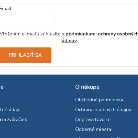
Email
Vložením e-mailu súhlasíte s
podmienkami ochrany osobnýc
údajov
PRIHLÁSIŤ SA
me
O nákupe
Obchodné podmienky
tné údaje
Ochrana osobných údajov
cia zváračiek
Doprava tovaru
Odberné miesta