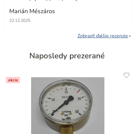
Marián Mészáros
Hodnotenie obchodu je 5 z 5 hviezdičiek.
22.12.2025
Zobraziť ďalšie recenzie
Naposledy prezerané
akcia