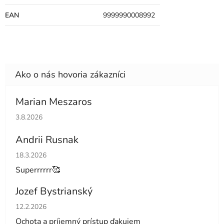
EAN
9999990008992
Marian Meszaros
Hodnotenie obchodu je 5 z 5 hviezdičiek.
3.8.2026
Andrii Rusnak
Hodnotenie obchodu je 5 z 5 hviezdičiek.
18.3.2026
Superrrrrr🥰
Jozef Bystrianský
Hodnotenie obchodu je 5 z 5 hviezdičiek.
12.2.2026
Ochota a príjemný prístup ďakujem