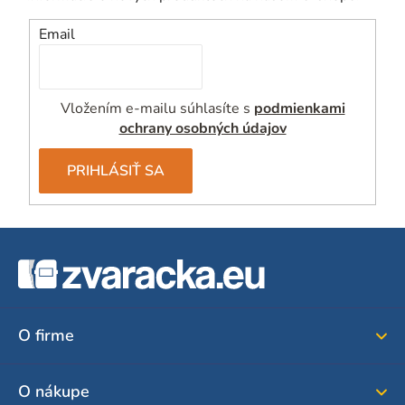
Email
Vložením e-mailu súhlasíte s
podmienkami
ochrany osobných údajov
PRIHLÁSIŤ SA
Z
á
p
ä
O firme
t
i
O nákupe