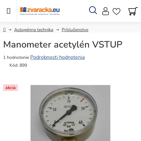
Prejsť
na
obsah
Hľadať
N
KO
Domov
Autogénna technika
Príslušenstvo
Manometer acetylén VSTUP
Priemerné
Podrobnosti hodnotenia
1 hodnotenie
hodnotenie
Kód:
899
produktu
je
5,0
akcia
z
5
hviezdičiek.