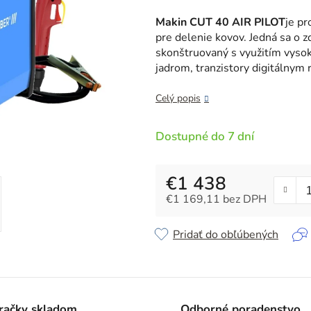
je
5,0
Makin CUT 40 AIR PILOT
je pr
z
pre delenie kovov. Jedná sa o z
5
skonštruovaný s využitím vyso
hviezdičiek.
jadrom, tranzistory digitálnym
Celý popis
Dostupné do 7 dní
€1 438
€1 169,11 bez DPH
Jednotková cena:
Pridať do obľúbených
račky skladom
Odborné poradenstvo