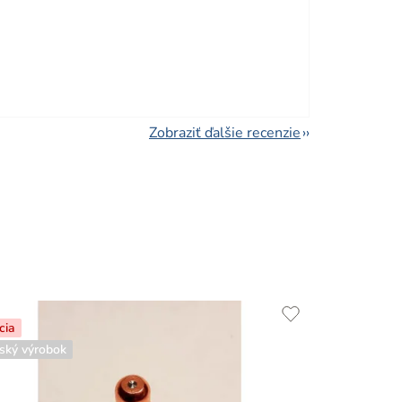
viezdičiek.
Zobraziť ďalšie recenzie
cia
ský výrobok