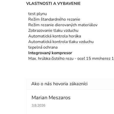
VLASTNOSTI A VYBAVENIE
test plynu
Režim štandardného rezanie
Režim rezanie dierovaných materiálov
Zobrazovanie tlaku vzduchu
Automatická kontrola horáka
Automatická kontrola tlaku vzduchu
tepelná ochrana
Integrovaný kompresor
Max. hrúbka čistého rezu - oceľ 15 mm/nere
Marian Meszaros
Hodnotenie obchodu je 5 z 5 hviezdičiek.
3.8.2026