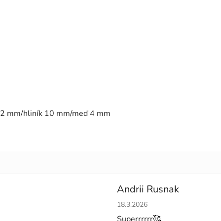
z 12 mm/hliník 10 mm/meď 4 mm
Andrii Rusnak
Hodnotenie obchodu je 5 z 5 h
18.3.2026
Superrrrrr🥰