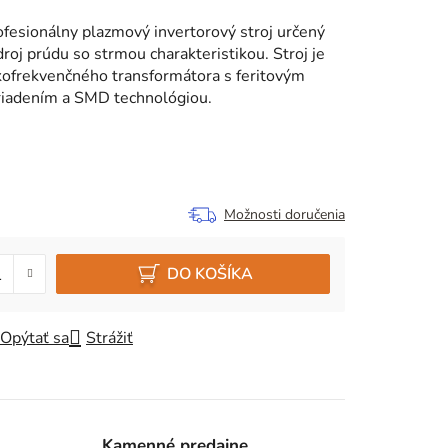
ofesionálny plazmový invertorový stroj určený
droj prúdu so strmou charakteristikou. Stroj je
kofrekvenčného transformátora s feritovým
 riadením a SMD technológiou.
Možnosti doručenia
DO KOŠÍKA
Opýtať sa
Strážiť
Kamenné predajne