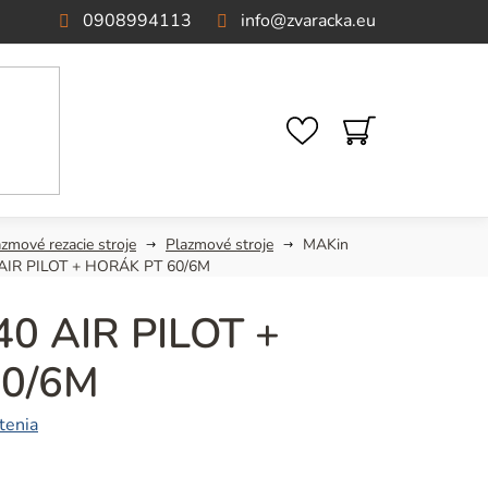
0908994113
info
@
zvaracka.eu
NÁKUPNÝ
KOŠÍK
zmové rezacie stroje
Plazmové stroje
MAKin
AIR PILOT + HORÁK PT 60/6M
0 AIR PILOT +
60/6M
tenia