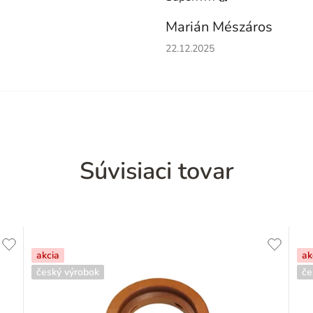
Marián Mészáros
Hodnotenie obchodu je 5 z 5 h
22.12.2025
Súvisiaci tovar
akcia
ak
český výrobok
če