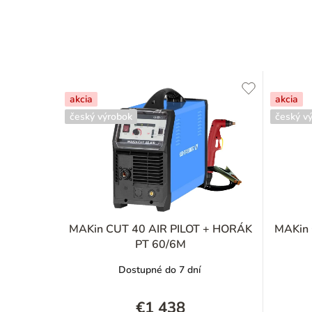
akcia
akcia
český výrobok
český v
MAKin CUT 40 AIR PILOT + HORÁK
MAKin 
PT 60/6M
Dostupné do 7 dní
€1 438