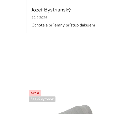
Jozef Bystrianský
Hodnotenie obchodu je 5 z 5 hviezdičiek.
12.2.2026
Ochota a príjemný prístup ďakujem
akcia
český výrobok