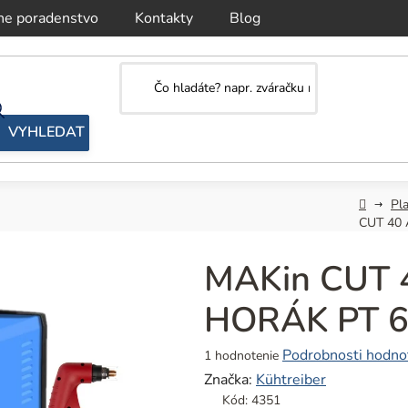
ne poradenstvo
Kontakty
Blog
Domov
Pla
CUT 40 
MAKin CUT 4
HORÁK PT 
Priemerné
Podrobnosti hodno
1 hodnotenie
hodnotenie
Značka:
Kühtreiber
produktu
Kód:
4351