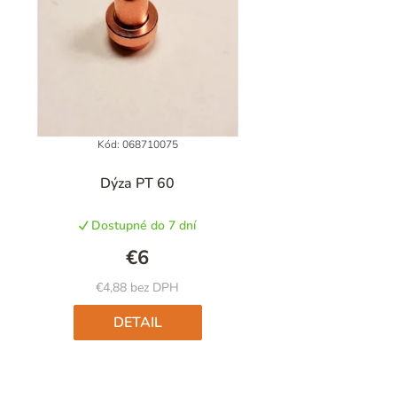
Kód:
068710075
Dýza PT 60
Dostupné do 7 dní
€6
€4,88 bez DPH
DETAIL