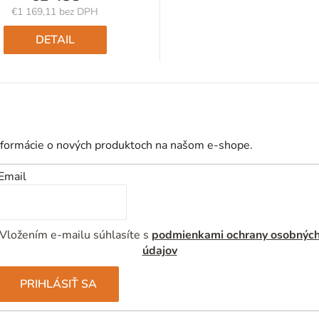
€1 169,11 bez DPH
Jednotková
cena:
DETAIL
nformácie o nových produktoch na našom e-shope.
Email
Vložením e-mailu súhlasíte s
podmienkami ochrany osobnýc
údajov
PRIHLÁSIŤ SA