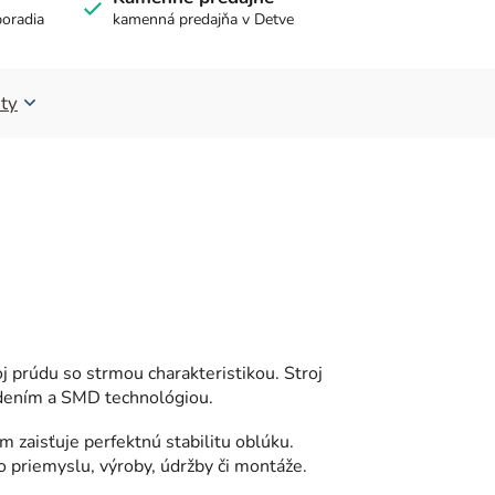
poradia
kamenná predajňa v Detve
ty
j prúdu so strmou charakteristikou. Stroj
iadením a SMD technológiou.
m zaisťuje perfektnú stabilitu oblúku.
o priemyslu, výroby, údržby či montáže.