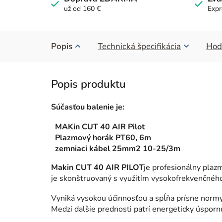
už od 160 €
Expr
Popis
Technická špecifikácia
Hod
Súčasťou balenie je:
MAKin CUT 40 AIR Pilot
Plazmový horák PT60, 6m
zemniaci kábel 25mm2 10-25/3m
Makin CUT 40 AIR PILOT
je profesionálny plazm
je skonštruovaný s využitím vysokofrekvenčného
Vyniká vysokou účinnosťou a spĺňa prísne normy E
Medzi ďalšie prednosti patrí energeticky úsporn