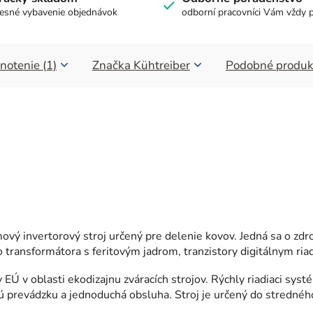
esné vybavenie objednávok
odborní pracovníci Vám vždy 
notenie (1)
Značka
Kühtreiber
Podobné produk
ový invertorový stroj určený pre delenie kovov. Jedná sa o zdro
 transformátora s feritovým jadrom, tranzistory digitálnym r
Ú v oblasti ekodizajnu zváracích strojov. Rýchly riadiaci systé
ú prevádzku a jednoduchá obsluha. Stroj je určený do strednéh