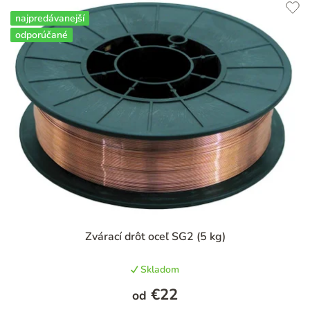
najpredávanejší
odporúčané
Priemerné
Zvárací drôt oceľ SG2 (5 kg)
hodnotenie
produktu
Skladom
je
4,9
€22
od
z