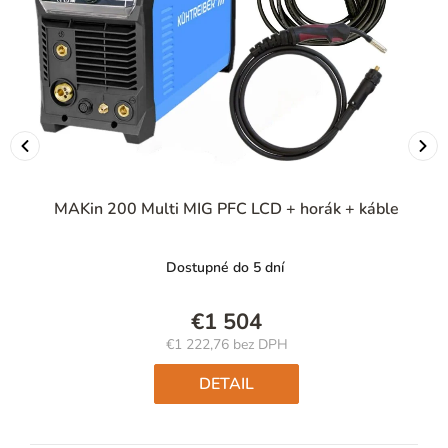
MAKin 200 Multi MIG PFC LCD + horák + káble
Dostupné do 5 dní
€1 504
€1 222,76 bez DPH
Jednotková
cena:
DETAIL