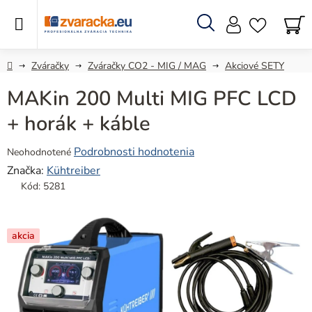
Prejsť
na
obsah
Hľadať
N
KO
Domov
Zváračky
Zváračky CO2 - MIG / MAG
Akciové SETY
MAKin 200 Multi MIG PFC LCD
+ horák + káble
Priemerné
Podrobnosti hodnotenia
Neohodnotené
hodnotenie
Značka:
Kühtreiber
produktu
Kód:
5281
je
0,0
z
akcia
5
hviezdičiek.