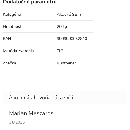
Dodatočné parametre
Kategória
Akciové SETY
Hmotnosť
20 kg
EAN
9999990052810
Metóda zvárania
TIG
Značka
Kühtreiber
Marian Meszaros
Hodnotenie obchodu je 5 z 5 hviezdičiek.
3.8.2026