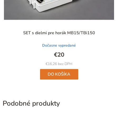
Priemerné
SET s dielmi pre horák MB15/TBi150
hodnotenie
produktu
Dočasne vypredané
je
4,9
€20
z
5
€16,26 bez DPH
hviezdičiek.
DO KOŠÍKA
Podobné produkty