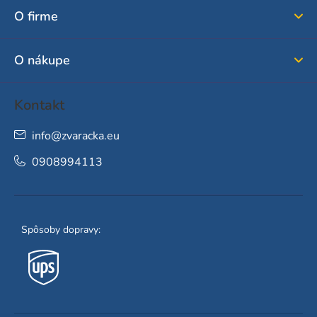
ä
O firme
t
i
O nákupe
e
Kontakt
info
@
zvaracka.eu
0908994113
Spôsoby dopravy: