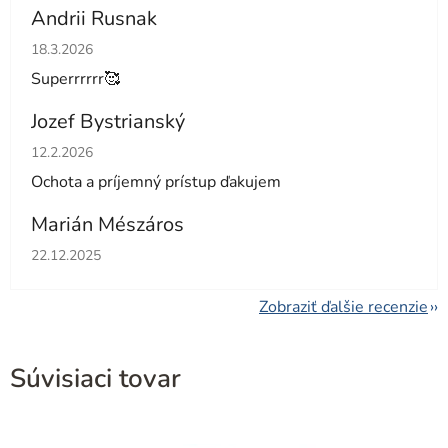
Andrii Rusnak
Hodnotenie obchodu je 5 z 5 hviezdičiek.
18.3.2026
Superrrrrr🥰
Jozef Bystrianský
Hodnotenie obchodu je 5 z 5 hviezdičiek.
12.2.2026
Ochota a príjemný prístup ďakujem
Marián Mészáros
Hodnotenie obchodu je 5 z 5 hviezdičiek.
22.12.2025
Zobraziť ďalšie recenzie
Súvisiaci tovar