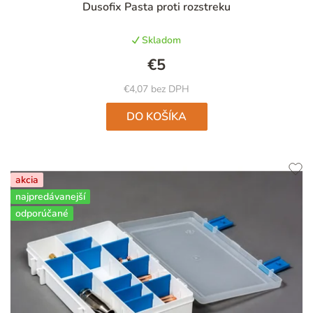
Dusofix Pasta proti rozstreku
hodnotenie
produktu
Skladom
je
5,0
€5
z
5
€4,07 bez DPH
hviezdičiek.
DO KOŠÍKA
akcia
najpredávanejší
odporúčané