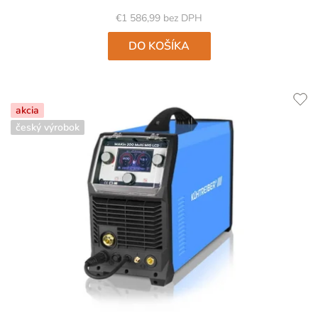
€1 586,99 bez DPH
DO KOŠÍKA
akcia
český výrobok