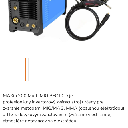
MAKin 200 Multi MIG PFC LCD je
profesionálny invertorový zvárací stroj určený pre
zváranie metódami MIG/MAG, MMA (obalenou elektródou)
a TIG s dotykovým zapalovaním (zváranie v ochrannej
atmosfére netaviacov sa elektródou).