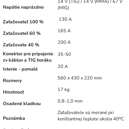
14 V (TIG) / 14 V (MMA) / 67 V
Napätie naprázdno
(MIG)
130 A
Zaťažovateľ 100 %
165 A
Zaťažovateľ 60 %
200 A
Zaťažovate 40 %
Konektor pre pripojenie
35-50
zv káblov a TIG horáku
20 A
Istenie - pomalé
560 x 430 x 220 mm
Rozmery
17 kg
Hmotnosť
0,8-1,0 mm
Osadené kladkou
Zaťažovatele sú merané pri
Poznámka
konštantnej teplote okolia 40⁰C.