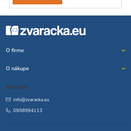
Z
á
p
ä
O firme
t
i
O nákupe
e
Kontakt
info
@
zvaracka.eu
0908994113