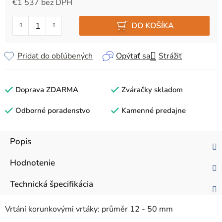
€1 537 bez DPH
Jednotková cena:
DO KOŠÍKA
Pridať do obľúbených
Opýtať sa
Strážiť
Doprava ZDARMA
Zváračky skladom
Odborné poradenstvo
Kamenné predajne
Popis
Hodnotenie
Technická špecifikácia
Vrtání korunkovými vrtáky: průměr 12 - 50 mm