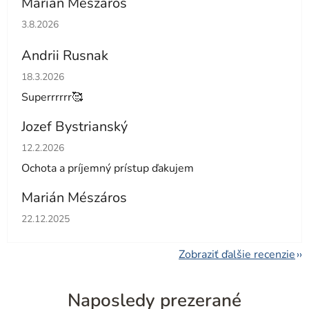
Marian Meszaros
Hodnotenie obchodu je 5 z 5 hviezdičiek.
3.8.2026
Andrii Rusnak
Hodnotenie obchodu je 5 z 5 hviezdičiek.
18.3.2026
Superrrrrr🥰
Jozef Bystrianský
Hodnotenie obchodu je 5 z 5 hviezdičiek.
12.2.2026
Ochota a príjemný prístup ďakujem
Marián Mészáros
Hodnotenie obchodu je 5 z 5 hviezdičiek.
22.12.2025
Zobraziť ďalšie recenzie
Naposledy prezerané