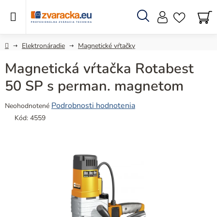
Prejsť
na
obsah
Hľadať
N
KO
Domov
Elektronáradie
Magnetické vŕtačky
Magnetická vŕtačka Rotabest
50 SP s perman. magnetom
Priemerné
Podrobnosti hodnotenia
Neohodnotené
hodnotenie
Kód:
4559
produktu
je
0,0
z
5
hviezdičiek.