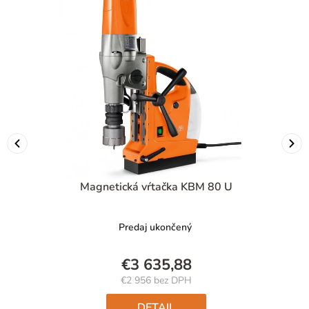
Magnetická vŕtačka KBM 80 U
Predaj ukončený
€3 635,88
€2 956 bez DPH
Jednotková
cena:
DETAIL