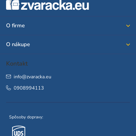
á
p
ä
O firme
t
i
O nákupe
e
Kontakt
info
@
zvaracka.eu
0908994113
Spôsoby dopravy: