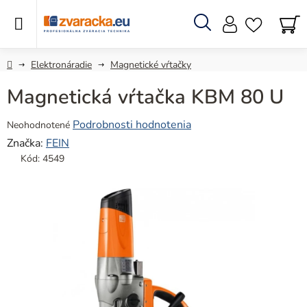
Prejsť
na
obsah
Hľadať
N
KO
Domov
Elektronáradie
Magnetické vŕtačky
Magnetická vŕtačka KBM 80 U
Priemerné
Podrobnosti hodnotenia
Neohodnotené
hodnotenie
Značka:
FEIN
produktu
Kód:
4549
je
0,0
z
5
hviezdičiek.