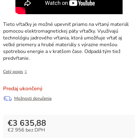
Tieto vŕtačky je možné upevniť priamo na vŕtaný materiál
pomocou elektromagnetickej päty vŕtačky. Využívajú
technológiu jadrového vŕtania, ktorá umožňuje vŕtať aj
veľké priemery a hrubé materiály s výrazne menšou
spotrebou energie a v kratšom čase. Odpadá tým tiež
predvŕtanie.
Celý popis
Predaj ukončený
Možnosti doručenia
€3 635,88
€2 956 bez DPH
Jednotková cena: