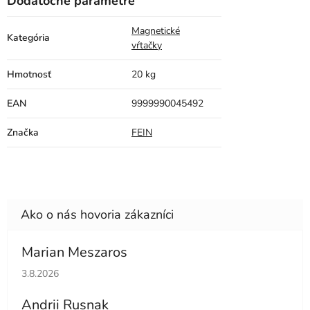
Dodatočné parametre
Magnetické
Kategória
vŕtačky
Hmotnosť
20 kg
EAN
9999990045492
Značka
FEIN
Marian Meszaros
Hodnotenie obchodu je 5 z 5 hviezdičiek.
3.8.2026
Andrii Rusnak