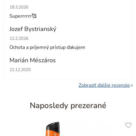
Hodnotenie obchodu je 5 z 5 hviezdičiek.
18.3.2026
Superrrrrr🥰
Jozef Bystrianský
Hodnotenie obchodu je 5 z 5 hviezdičiek.
12.2.2026
Ochota a príjemný prístup ďakujem
Marián Mészáros
Hodnotenie obchodu je 5 z 5 hviezdičiek.
22.12.2025
Zobraziť ďalšie recenzie
Naposledy prezerané