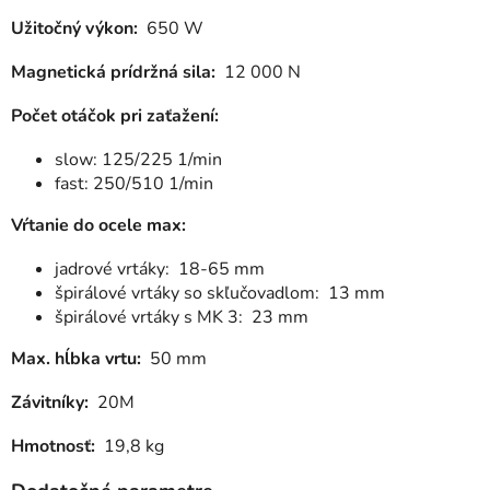
Užitočný výkon:
650 W
Magnetická prídržná sila:
12 000 N
Počet otáčok pri zaťažení:
slow: 125/225 1/min
fast: 250/510 1/min
Vŕtanie do ocele max:
jadrové vrtáky: 18-65 mm
špirálové vrtáky so skľučovadlom: 13 mm
špirálové vrtáky s MK 3: 23 mm
Max. hĺbka vrtu:
50 mm
Závitníky:
20M
Hmotnosť:
19,8 kg