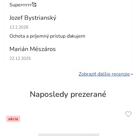
Superrrrrr🥰
Jozef Bystrianský
Hodnotenie obchodu je 5 z 5 hviezdičiek.
12.2.2026
Ochota a príjemný prístup ďakujem
Marián Mészáros
Hodnotenie obchodu je 5 z 5 hviezdičiek.
22.12.2025
Zobraziť ďalšie recenzie
Naposledy prezerané
akcia