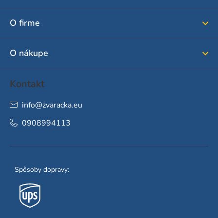
p
ä
O firme
t
i
O nákupe
e
Kontakt
info
@
zvaracka.eu
0908994113
Spôsoby dopravy: