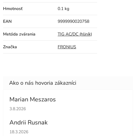
Hmotnosť
0.1 kg
EAN
9999990020758
Metóda zvárania
TIG AC/DC (hliník)
Značka
FRONIUS
Marian Meszaros
Hodnotenie obchodu je 5 z 5 hviezdičiek.
3.8.2026
Andrii Rusnak
Hodnotenie obchodu je 5 z 5 hviezdičiek.
18.3.2026