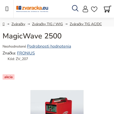
Prejsť
na
obsah
Hľadať
N
KO
Domov
Zváračky
Zváračky TIG / WIG
Zváračky TIG AC/DC
MagicWave 2500
Priemerné
Podrobnosti hodnotenia
Neohodnotené
hodnotenie
Značka:
FRONIUS
produktu
Kód:
ZV_207
je
0,0
z
akcia
5
hviezdičiek.