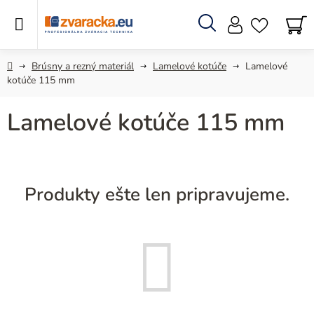
Prejsť
na
obsah
Hľadať
N
KO
Domov
Brúsny a rezný materiál
Lamelové kotúče
Lamelové
kotúče 115 mm
Lamelové kotúče 115 mm
Produkty ešte len pripravujeme.