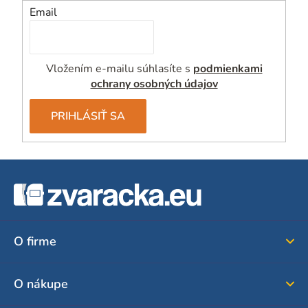
Email
Vložením e-mailu súhlasíte s
podmienkami
ochrany osobných údajov
PRIHLÁSIŤ SA
Z
á
p
ä
O firme
t
i
O nákupe
e