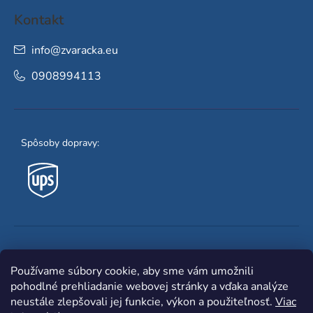
Kontakt
info
@
zvaracka.eu
0908994113
Spôsoby dopravy:
Obľúbené spôsoby platby:
Používame súbory cookie, aby sme vám umožnili
pohodlné prehliadanie webovej stránky a vďaka analýze
neustále zlepšovali jej funkcie, výkon a použiteľnosť.
Viac