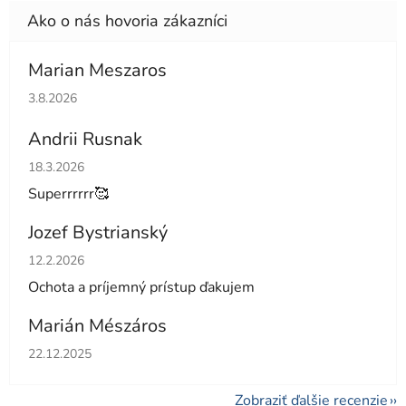
Marian Meszaros
Hodnotenie obchodu je 5 z 5 hviezdičiek.
3.8.2026
Andrii Rusnak
Hodnotenie obchodu je 5 z 5 hviezdičiek.
18.3.2026
Superrrrrr🥰
Jozef Bystrianský
Hodnotenie obchodu je 5 z 5 hviezdičiek.
12.2.2026
Ochota a príjemný prístup ďakujem
Marián Mészáros
Hodnotenie obchodu je 5 z 5 hviezdičiek.
22.12.2025
Zobraziť ďalšie recenzie