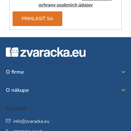
ochrany osobných údajov
PRIHLÁSIŤ SA
Z
á
p
ä
O firme
t
i
O nákupe
e
Kontakt
info
@
zvaracka.eu