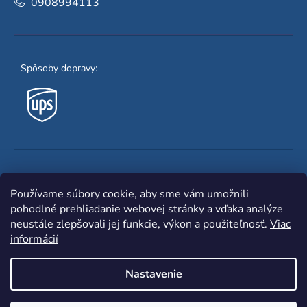
0908994113
Spôsoby dopravy:
Obľúbené spôsoby platby:
Používame súbory cookie, aby sme vám umožnili
pohodlné prehliadanie webovej stránky a vďaka analýze
neustále zlepšovali jej funkcie, výkon a použiteľnosť.
Viac
informácií
Nastavenie
Shoptet
|
mime digital