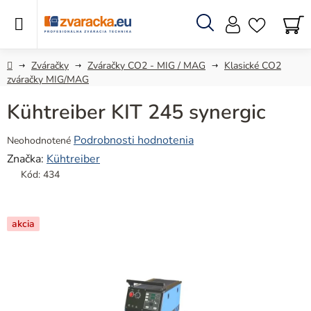
Prejsť
na
obsah
Hľadať
N
KO
Domov
Zváračky
Zváračky CO2 - MIG / MAG
Klasické CO2
zváračky MIG/MAG
Kühtreiber KIT 245 synergic
Priemerné
Podrobnosti hodnotenia
Neohodnotené
hodnotenie
Značka:
Kühtreiber
produktu
Kód:
434
je
0,0
z
akcia
5
hviezdičiek.