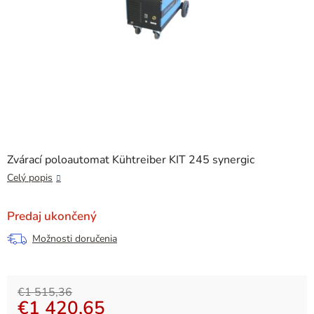
Zvárací poloautomat Kühtreiber KIT 245 synergic
Celý popis
Predaj ukončený
Možnosti doručenia
€1 515,36
€1 420,65