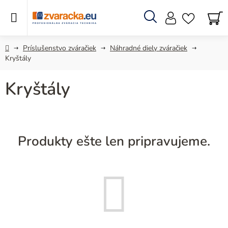
Prejsť
na
obsah
Hľadať
N
KO
Domov
Príslušenstvo zváračiek
Náhradné diely zváračiek
Kryštály
Kryštály
Produkty ešte len pripravujeme.