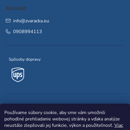
Kontakt
info
@
zvaracka.eu
0908994113
Spôsoby dopravy:
Obľúbené spôsoby platby:
Používame súbory cookie, aby sme vám umožnili
pohodlné prehliadanie webovej stránky a vďaka analýze
neustále zlepšovali jej funkcie, výkon a použiteľnosť.
Viac