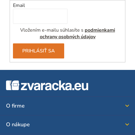
Email
Vložením e-mailu súhlasíte s
podmienkami
ochrany osobných údajov
PRIHLÁSIŤ SA
Z
á
p
ä
O firme
t
i
O nákupe
e