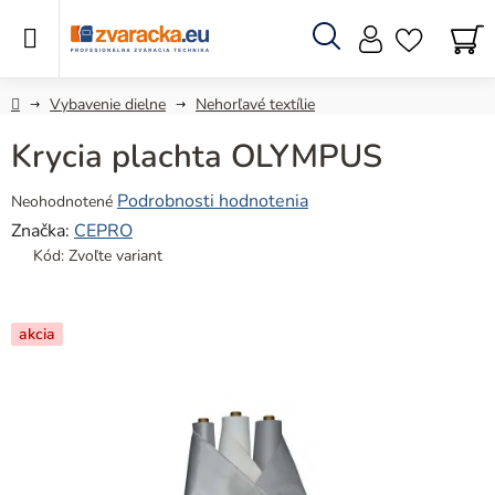
Prejsť
na
obsah
Hľadať
N
KO
Domov
Vybavenie dielne
Nehorľavé textílie
Krycia plachta OLYMPUS
Priemerné
Podrobnosti hodnotenia
Neohodnotené
hodnotenie
Značka:
CEPRO
produktu
Kód:
Zvoľte variant
je
0,0
z
akcia
5
hviezdičiek.