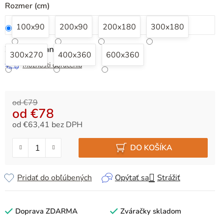
Rozmer (cm)
100x90
200x90
200x180
300x180
Zvoľte variant
300x270
400x360
600x360
Možnosti doručenia
od €79
od
€78
od
€63,41
bez DPH
Jednotková cena:
DO KOŠÍKA
Pridať do obľúbených
Opýtať sa
Strážiť
Doprava ZDARMA
Zváračky skladom