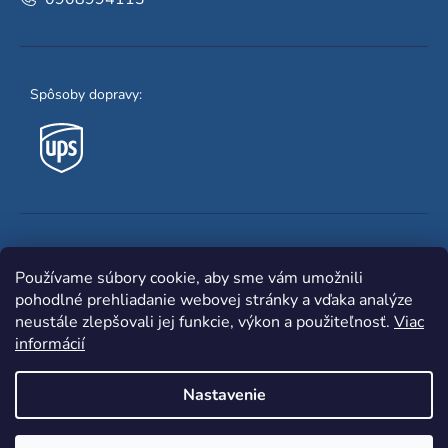
Spôsoby dopravy:
Obľúbené spôsoby platby:
Používame súbory cookie, aby sme vám umožnili
pohodlné prehliadanie webovej stránky a vďaka analýze
neustále zlepšovali jej funkcie, výkon a použiteľnosť.
Viac
informácií
Nastavenie
Shoptet
|
mime digital
Copyright 2026
www.zvaracka.eu
. Všetky práva