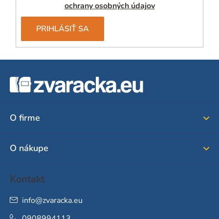
ochrany osobných údajov
PRIHLÁSIŤ SA
Z
á
p
ä
O firme
t
i
O nákupe
e
Kontakt
info
@
zvaracka.eu
0908994113