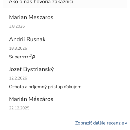
Marian Meszaros
Hodnotenie obchodu je 5 z 5 hviezdičiek.
3.8.2026
Andrii Rusnak
Hodnotenie obchodu je 5 z 5 hviezdičiek.
18.3.2026
Superrrrrr🥰
Jozef Bystrianský
Hodnotenie obchodu je 5 z 5 hviezdičiek.
12.2.2026
Ochota a príjemný prístup ďakujem
Marián Mészáros
Hodnotenie obchodu je 5 z 5 hviezdičiek.
22.12.2025
Zobraziť ďalšie recenzie