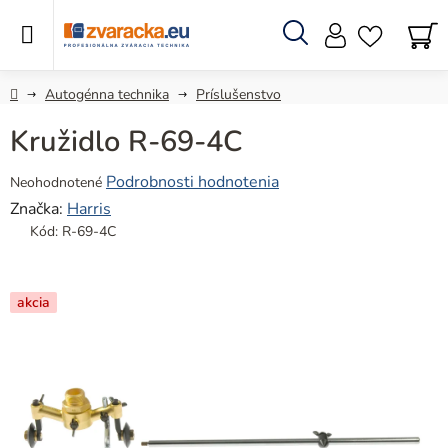
Prejsť
na
obsah
Hľadať
N
KO
Domov
Autogénna technika
Príslušenstvo
Kružidlo R-69-4C
Priemerné
Podrobnosti hodnotenia
Neohodnotené
hodnotenie
Značka:
Harris
produktu
Kód:
R-69-4C
je
0,0
z
akcia
5
hviezdičiek.