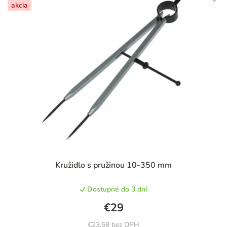
akcia
Priemerné
Kružidlo s pružinou 10-350 mm
hodnotenie
produktu
Dostupné do 3 dní
je
5,0
€29
z
5
€23,58 bez DPH