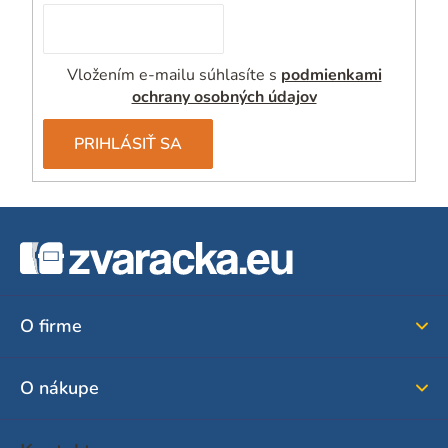
Vložením e-mailu súhlasíte s
podmienkami
ochrany osobných údajov
PRIHLÁSIŤ SA
Z
á
p
ä
O firme
t
i
O nákupe
e