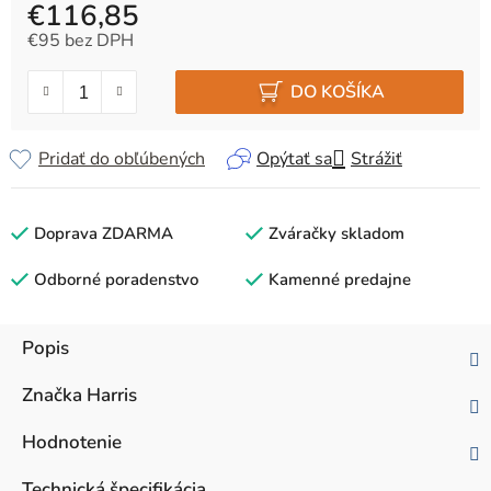
€116,85
€95 bez DPH
Jednotková cena:
DO KOŠÍKA
Pridať do obľúbených
Opýtať sa
Strážiť
Doprava ZDARMA
Zváračky skladom
Odborné poradenstvo
Kamenné predajne
Popis
Značka
Harris
Hodnotenie
Technická špecifikácia