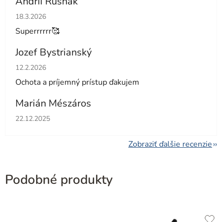
Andrii Rusnak
Hodnotenie obchodu je 5 z 5 hviezdičiek.
18.3.2026
Superrrrrr🥰
Jozef Bystrianský
Hodnotenie obchodu je 5 z 5 hviezdičiek.
12.2.2026
Ochota a príjemný prístup ďakujem
Marián Mészáros
Hodnotenie obchodu je 5 z 5 hviezdičiek.
22.12.2025
Zobraziť ďalšie recenzie
Podobné produkty