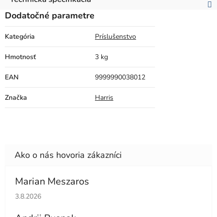
Dodatočné parametre
Kategória
Príslušenstvo
Hmotnosť
3 kg
EAN
9999990038012
Značka
Harris
Marian Meszaros
Hodnotenie obchodu je 5 z 5 hviezdičiek.
3.8.2026