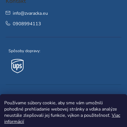
Kontakt
info
@
zvaracka.eu
0908994113
Spôsoby dopravy:
Obľúbené spôsoby platby:
Používame súbory cookie, aby sme vám umožnili
pohodlné prehliadanie webovej stránky a vďaka analýze
neustále zlepšovali jej funkcie, výkon a použiteľnosť.
Viac
informácií