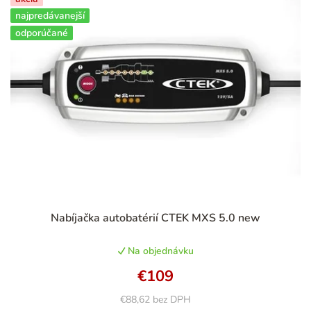
najpredávanejší
odporúčané
Priemerné
Nabíjačka autobatérií CTEK MXS 5.0 new
hodnotenie
produktu
Na objednávku
je
5,0
€109
z
5
€88,62 bez DPH