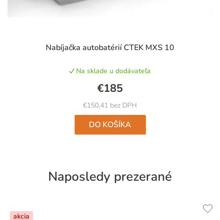
Priemerné
Nabíjačka autobatérií CTEK MXS 10
hodnotenie
produktu
Na sklade u dodávateľa
je
5,0
€185
z
5
€150,41 bez DPH
hviezdičiek.
DO KOŠÍKA
Naposledy prezerané
akcia