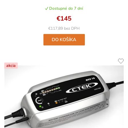
produktu
Dostupné do 7 dní
je
5,0
€145
z
5
€117,89 bez DPH
hviezdičiek.
DO KOŠÍKA
akcia