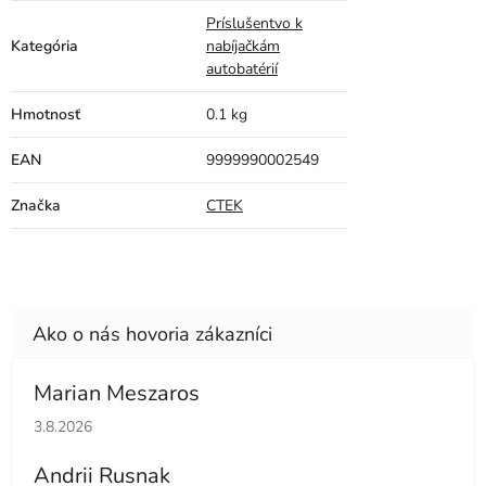
Príslušentvo k
Kategória
nabíjačkám
autobatérií
Hmotnosť
0.1 kg
EAN
9999990002549
Značka
CTEK
Marian Meszaros
Hodnotenie obchodu je 5 z 5 hviezdičiek.
3.8.2026
Andrii Rusnak