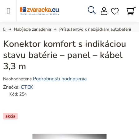
Prejsť
na
obsah
Hľadať
N
KO
Domov
Nabíjacie zariadenia
Príslušentvo k nabíjačkám autobatérií
Konektor komfort s indikáciou
stavu batérie – panel – kábel
3,3 m
Priemerné
Podrobnosti hodnotenia
Neohodnotené
hodnotenie
Značka:
CTEK
produktu
Kód:
254
je
0,0
z
akcia
5
hviezdičiek.