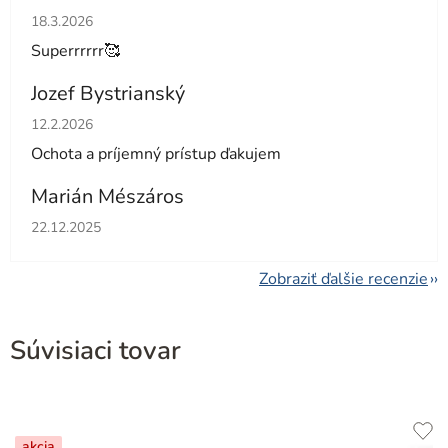
Hodnotenie obchodu je 5 z 5 hviezdičiek.
18.3.2026
Superrrrrr🥰
Jozef Bystrianský
Hodnotenie obchodu je 5 z 5 hviezdičiek.
12.2.2026
Ochota a príjemný prístup ďakujem
Marián Mészáros
Hodnotenie obchodu je 5 z 5 hviezdičiek.
22.12.2025
Zobraziť ďalšie recenzie
Súvisiaci tovar
akcia