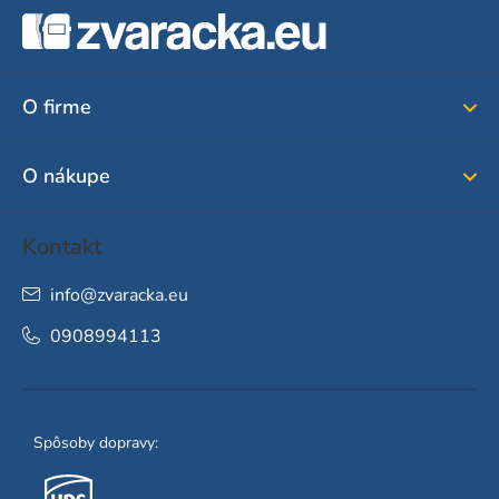
á
p
ä
O firme
t
i
O nákupe
e
Kontakt
info
@
zvaracka.eu
0908994113
Spôsoby dopravy: