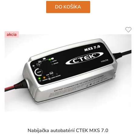
hviezdičiek.
DO KOŠÍKA
akcia
Priemerné
Nabíjačka autobatérií CTEK MXS 7.0
hodnotenie