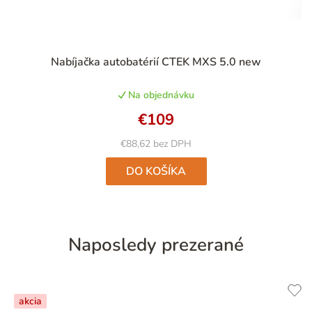
Priemerné
Nabíjačka autobatérií CTEK MXS 5.0 new
hodnotenie
produktu
Na objednávku
je
5,0
€109
z
5
€88,62 bez DPH
hviezdičiek.
DO KOŠÍKA
Naposledy prezerané
akcia