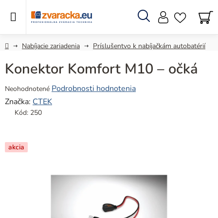
Prejsť
na
obsah
Hľadať
N
KO
Domov
Nabíjacie zariadenia
Príslušentvo k nabíjačkám autobatérií
Konektor Komfort M10 – očká
Priemerné
Podrobnosti hodnotenia
Neohodnotené
hodnotenie
Značka:
CTEK
produktu
Kód:
250
je
0,0
z
akcia
5
hviezdičiek.