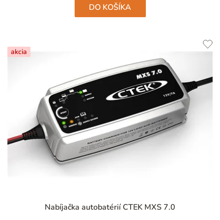
DO KOŠÍKA
akcia
Priemerné
Nabíjačka autobatérií CTEK MXS 7.0
hodnotenie