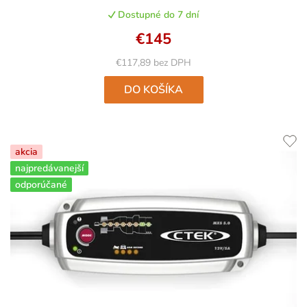
produktu
Dostupné do 7 dní
je
5,0
€145
z
5
€117,89 bez DPH
hviezdičiek.
DO KOŠÍKA
akcia
najpredávanejší
odporúčané