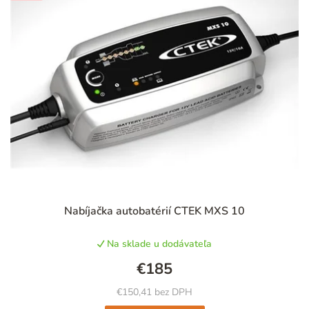
Priemerné
Nabíjačka autobatérií CTEK MXS 10
hodnotenie
produktu
Na sklade u dodávateľa
je
5,0
€185
z
5
€150,41 bez DPH
hviezdičiek.