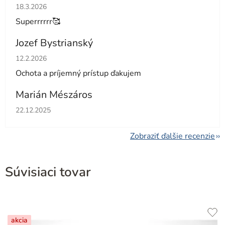
Hodnotenie obchodu je 5 z 5 hviezdičiek.
18.3.2026
Superrrrrr🥰
Jozef Bystrianský
Hodnotenie obchodu je 5 z 5 hviezdičiek.
12.2.2026
Ochota a príjemný prístup ďakujem
Marián Mészáros
Hodnotenie obchodu je 5 z 5 hviezdičiek.
22.12.2025
Zobraziť ďalšie recenzie
Súvisiaci tovar
akcia