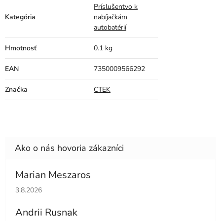
Príslušentvo k
Kategória
nabíjačkám
autobatérií
Hmotnosť
0.1 kg
EAN
7350009566292
Značka
CTEK
Marian Meszaros
Hodnotenie obchodu je 5 z 5 hviezdičiek.
3.8.2026
Andrii Rusnak