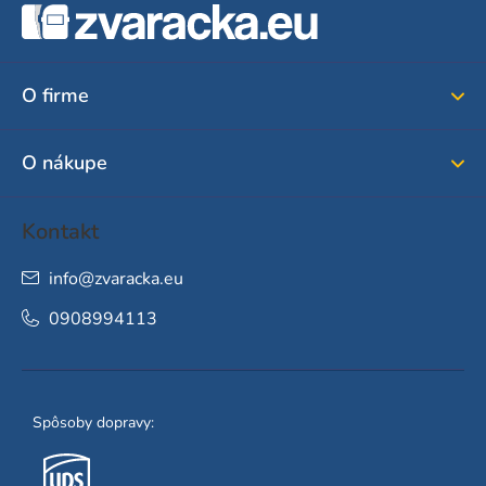
á
p
ä
O firme
t
i
O nákupe
e
Kontakt
info
@
zvaracka.eu
0908994113
Spôsoby dopravy: