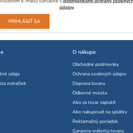
Vložením e-mailu súhlasíte s
podmienkami ochrany osobnýc
údajov
PRIHLÁSIŤ SA
me
O nákupe
Obchodné podmienky
tné údaje
Ochrana osobných údajov
cia zváračiek
Doprava tovaru
Odberné miesta
Ako za tovar zaplatiť
Ako nakupovať na splátky
Reklamačný poriadok
Garancia vrátenia tovaru