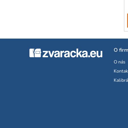
Z
O fir
á
O nás
p
Kontak
ä
Kalibrá
t
i
e