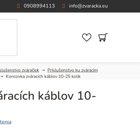
0908994113
info
@
zvaracka.eu
NÁKUPNÝ
KOŠÍK
slušenstvo zváračiek
Príslušenstvo ku zváracím
Koncovka zváracích káblov 10-25 kolik
racích káblov 10-
tenia