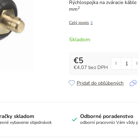
je
Rýchlospojka na zváracie káble
2
5,0
mm
z
5
Celý popis
hviezdičiek.
Skladom
€5
€4,07 bez DPH
Jednotková cena:
Pridať do obľúbených
račky skladom
Odborné poradenstvo
esné vybavenie objednávok
odborní pracovníci Vám vždy 