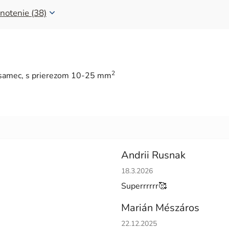
notenie (38)
2
l, samec, s prierezom 10-25 mm
Andrii Rusnak
Hodnotenie obchodu je 5 z 5 h
18.3.2026
Superrrrrr🥰
Marián Mészáros
Hodnotenie obchodu je 5 z 5 h
22.12.2025