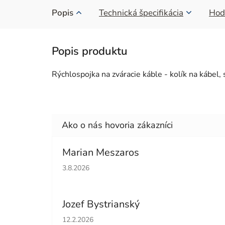
Popis
Technická špecifikácia
Hod
Rýchlospojka na zváracie káble - kolík na kábe
Marian Meszaros
Hodnotenie obchodu je 5 z 5 hviezdičiek.
3.8.2026
Jozef Bystrianský
Hodnotenie obchodu je 5 z 5 hviezdičiek.
12.2.2026