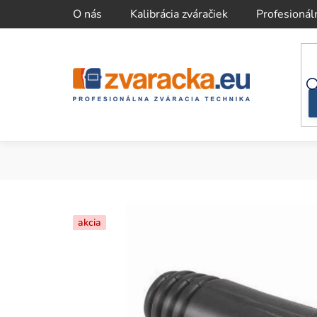
Prejsť
O nás
Kalibrácia zváračiek
Profesionál
na
obsah
akcia