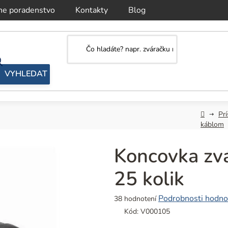
ne poradenstvo
Kontakty
Blog
Domov
Prí
káblom
Koncovka zvá
25 kolik
Priemerné
Podrobnosti hodno
38 hodnotení
hodnotenie
Kód:
V000105
produktu