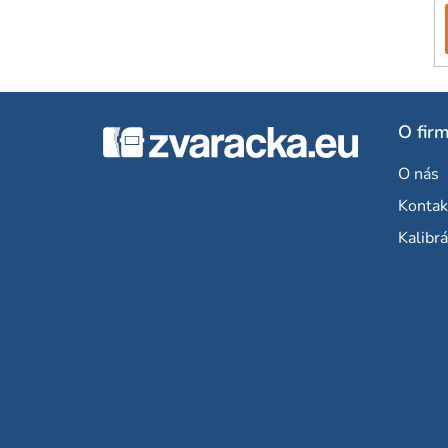
Z
O fir
á
O nás
p
Kontak
ä
Kalibrá
t
i
e