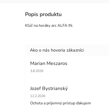
Kľúč na horáky arc ALFA IN.
Marian Meszaros
Hodnotenie obchodu je 5 z 5 hviezdičiek.
3.8.2026
Jozef Bystrianský
Hodnotenie obchodu je 5 z 5 hviezdičiek.
12.2.2026
Ochota a príjemný prístup ďakujem