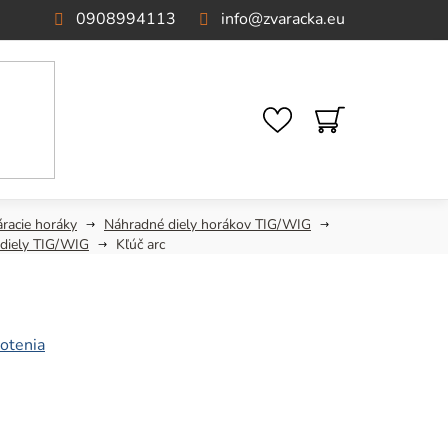
0908994113
info
@
zvaracka.eu
NÁKUPNÝ
KOŠÍK
áracie horáky
Náhradné diely horákov TIG/WIG
 diely TIG/WIG
Kľúč arc
otenia