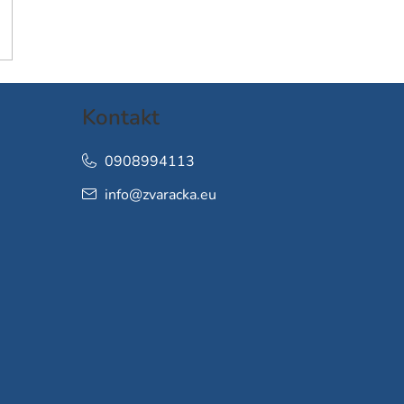
Kontakt
0908994113
info
@
zvaracka.eu