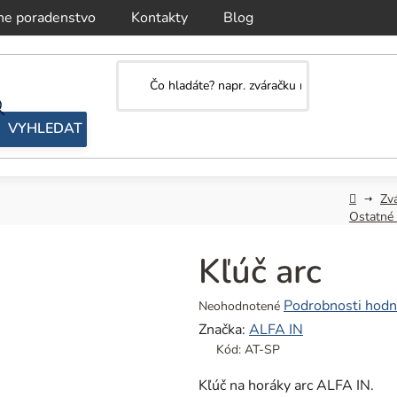
ne poradenstvo
Kontakty
Blog
Domov
Zv
Ostatné
Kľúč arc
Priemerné
Podrobnosti hodn
Neohodnotené
hodnotenie
Značka:
ALFA IN
produktu
Kód:
AT-SP
je
0,0
Kľúč na horáky arc ALFA IN.