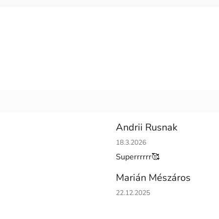
Andrii Rusnak
Hodnotenie obchodu je 5 z 5 h
18.3.2026
Superrrrrr🥰
Marián Mészáros
Hodnotenie obchodu je 5 z 5 h
22.12.2025