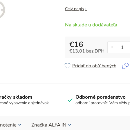
z
5
Celý popis
hviezdičiek.
Na sklade u dodávateľa
€16
€13,01 bez DPH
Jednotková cena:
Pridať do obľúbených
račky skladom
Odborné poradenstvo
esné vybavenie objednávok
odborní pracovníci Vám vždy 
notenie
Značka
ALFA IN