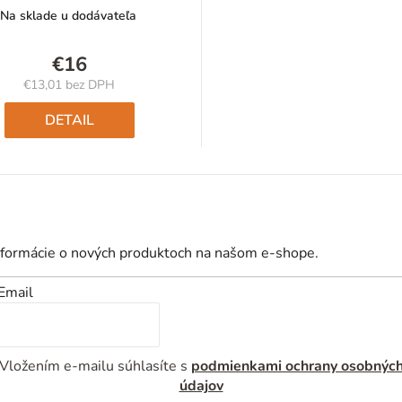
Na sklade u dodávateľa
€16
€13,01 bez DPH
Jednotková
cena:
DETAIL
nformácie o nových produktoch na našom e-shope.
Email
Vložením e-mailu súhlasíte s
podmienkami ochrany osobnýc
údajov