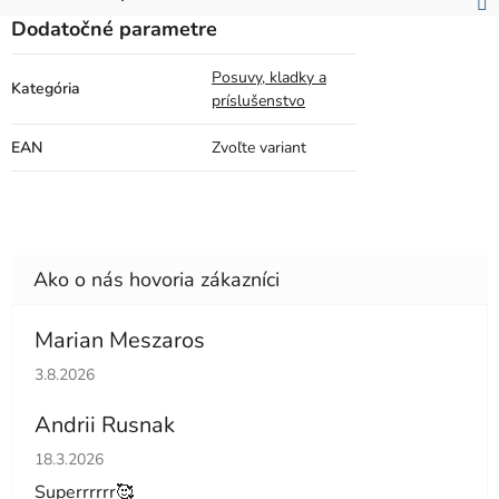
Dodatočné parametre
Posuvy, kladky a
Kategória
príslušenstvo
EAN
Zvoľte variant
Marian Meszaros
Hodnotenie obchodu je 5 z 5 hviezdičiek.
3.8.2026
Andrii Rusnak
Hodnotenie obchodu je 5 z 5 hviezdičiek.
18.3.2026
Superrrrrr🥰