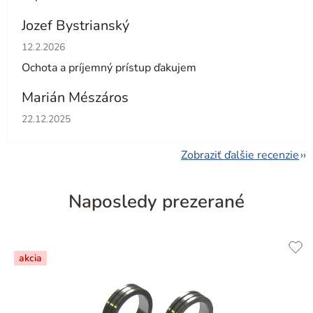
Jozef Bystrianský
Hodnotenie obchodu je 5 z 5 hviezdičiek.
12.2.2026
Ochota a príjemný prístup ďakujem
Marián Mészáros
Hodnotenie obchodu je 5 z 5 hviezdičiek.
22.12.2025
Zobraziť ďalšie recenzie
Naposledy prezerané
akcia