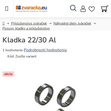
Prejsť
na
obsah
Hľadať
N
KO
Domov
Príslušenstvo zváračiek
Náhradné diely zváračiek
Posuvy, kladky a príslušenstvo
Kladka 22/30 Al
Priemerné
Podrobnosti hodnotenia
1 hodnotenie
hodnotenie
Kód:
Zvoľte variant
produktu
je
4,0
akcia
z
5
hviezdičiek.