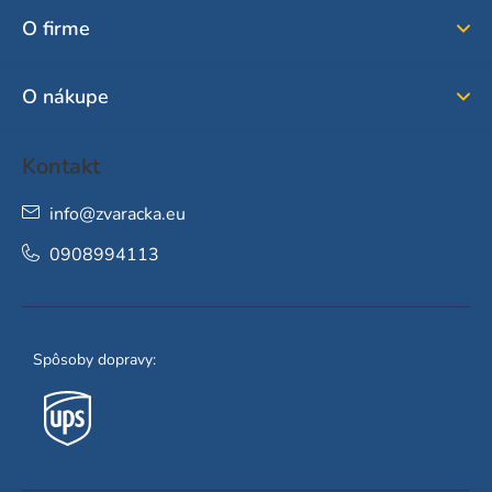
ä
O firme
t
i
O nákupe
e
Kontakt
info
@
zvaracka.eu
0908994113
Spôsoby dopravy: