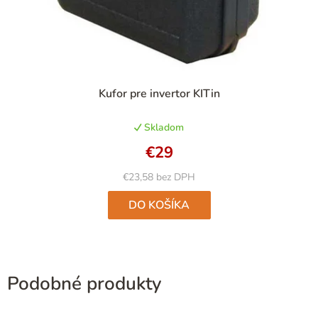
Priemerné
Kufor pre invertor KITin
hodnotenie
produktu
Skladom
je
4,9
€29
z
5
€23,58 bez DPH
hviezdičiek.
DO KOŠÍKA
Podobné produkty