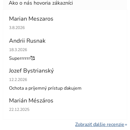
Marian Meszaros
Hodnotenie obchodu je 5 z 5 hviezdičiek.
3.8.2026
Andrii Rusnak
Hodnotenie obchodu je 5 z 5 hviezdičiek.
18.3.2026
Superrrrrr🥰
Jozef Bystrianský
Hodnotenie obchodu je 5 z 5 hviezdičiek.
12.2.2026
Ochota a príjemný prístup ďakujem
Marián Mészáros
Hodnotenie obchodu je 5 z 5 hviezdičiek.
22.12.2025
Zobraziť ďalšie recenzie