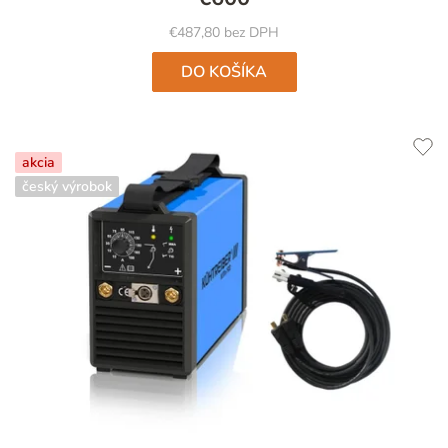
€487,80 bez DPH
DO KOŠÍKA
akcia
český výrobok