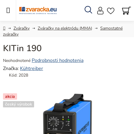
Prejsť
na
obsah
Hľadať
N
KO
Domov
Zváračky
Zváračky na elektródu (MMA)
Samostatné
zváračky
KITin 190
Priemerné
Podrobnosti hodnotenia
Neohodnotené
hodnotenie
Značka:
Kühtreiber
produktu
Kód:
2028
je
0,0
z
akcia
5
český výrobok
hviezdičiek.