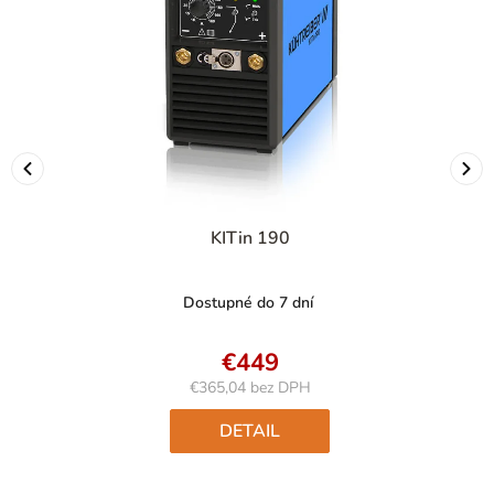
KITin 190
Dostupné do 7 dní
€449
€365,04 bez DPH
Jednotková
cena:
DETAIL