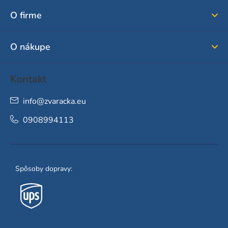
ä
O firme
t
i
O nákupe
e
Kontakt
info
@
zvaracka.eu
0908994113
Spôsoby dopravy: