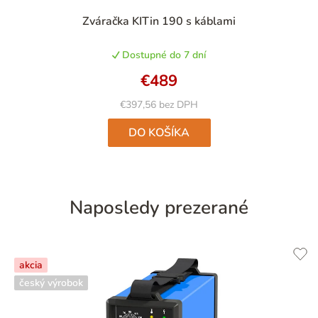
Priemerné
Zváračka KITin 190 s káblami
hodnotenie
produktu
Dostupné do 7 dní
je
5,0
€489
z
5
€397,56 bez DPH
hviezdičiek.
DO KOŠÍKA
Naposledy prezerané
akcia
český výrobok