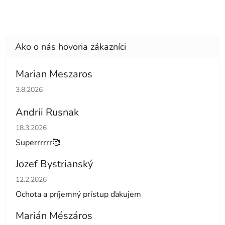
Marian Meszaros
Hodnotenie obchodu je 5 z 5 hviezdičiek.
3.8.2026
Andrii Rusnak
Hodnotenie obchodu je 5 z 5 hviezdičiek.
18.3.2026
Superrrrrr🥰
Jozef Bystrianský
Hodnotenie obchodu je 5 z 5 hviezdičiek.
12.2.2026
Ochota a príjemný prístup ďakujem
Marián Mészáros