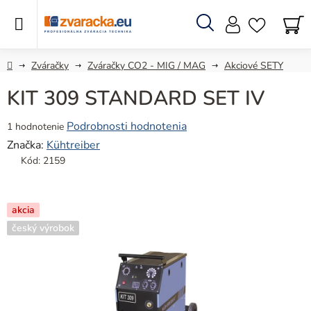
Prejsť
na
obsah
Hľadať
N
KO
Domov
Zváračky
Zváračky CO2 - MIG / MAG
Akciové SETY
KIT 309 STANDARD SET IV
Priemerné
Podrobnosti hodnotenia
1 hodnotenie
hodnotenie
Značka:
Kühtreiber
produktu
Kód:
2159
je
5,0
z
akcia
5
český výrobok
hviezdičiek.