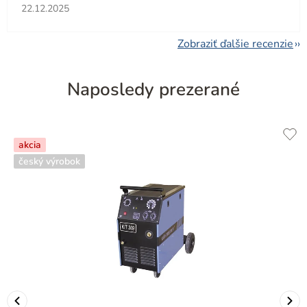
Hodnotenie obchodu je 5 z 5 hviezdičiek.
22.12.2025
Zobraziť ďalšie recenzie
Naposledy prezerané
akcia
český výrobok