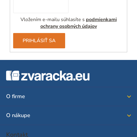
Vložením e-mailu súhlasíte s
podmienkami
ochrany osobných údajov
PRIHLÁSIŤ SA
Z
á
p
ä
O firme
t
i
O nákupe
e
Kontakt