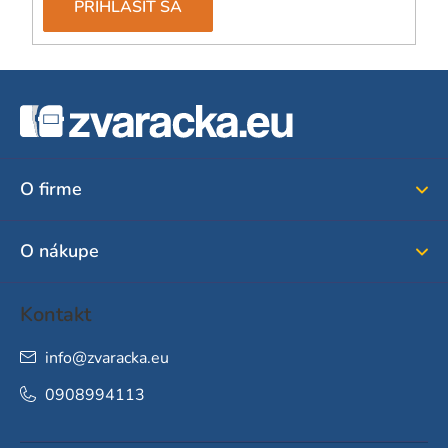
PRIHLÁSIŤ SA
Z
á
p
ä
O firme
t
i
O nákupe
e
Kontakt
info
@
zvaracka.eu
0908994113