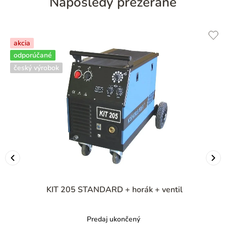
Naposledy prezerané
akcia
odporúčané
český výrobok
KIT 205 STANDARD + horák + ventil
Predaj ukončený