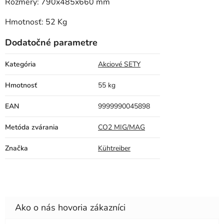
Rozmery: 790x485x660 mm
Hmotnosť: 52 Kg
Dodatočné parametre
Kategória
Akciové SETY
Hmotnosť
55 kg
EAN
9999990045898
Metóda zvárania
CO2 MIG/MAG
Značka
Kühtreiber