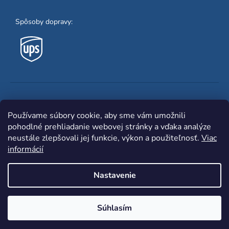
Spôsoby dopravy:
Obľúbené spôsoby platby:
Používame súbory cookie, aby sme vám umožnili
pohodlné prehliadanie webovej stránky a vďaka analýze
neustále zlepšovali jej funkcie, výkon a použiteľnosť.
Viac
informácií
Nastavenie
Shoptet
|
mime digital
Copyright 2026
www.zvaracka.eu
. Všetky práva
Súhlasím
vyhradené.