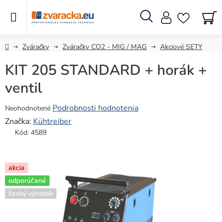
Prejsť
na
obsah
Hľadať
N
KO
Domov
Zváračky
Zváračky CO2 - MIG / MAG
Akciové SETY
KIT 205 STANDARD + horák +
ventil
Priemerné
Podrobnosti hodnotenia
Neohodnotené
hodnotenie
Značka:
Kühtreiber
produktu
Kód:
4589
je
0,0
z
akcia
5
odporúčané
hviezdičiek.
český výrobok