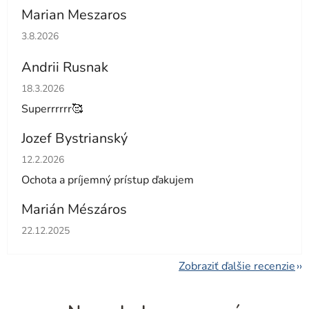
Marian Meszaros
Hodnotenie obchodu je 5 z 5 hviezdičiek.
3.8.2026
Andrii Rusnak
Hodnotenie obchodu je 5 z 5 hviezdičiek.
18.3.2026
Superrrrrr🥰
Jozef Bystrianský
Hodnotenie obchodu je 5 z 5 hviezdičiek.
12.2.2026
Ochota a príjemný prístup ďakujem
Marián Mészáros
Hodnotenie obchodu je 5 z 5 hviezdičiek.
22.12.2025
Zobraziť ďalšie recenzie