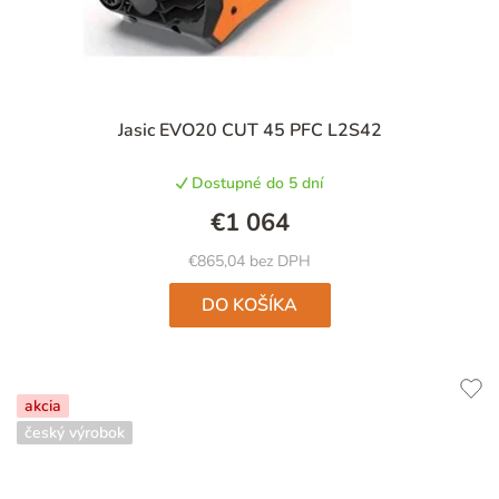
Jasic EVO20 CUT 45 PFC L2S42
Dostupné do 5 dní
€1 064
€865,04 bez DPH
DO KOŠÍKA
akcia
český výrobok