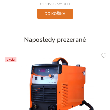
€1 195,93 bez DPH
DO KOŠÍKA
Naposledy prezerané
akcia