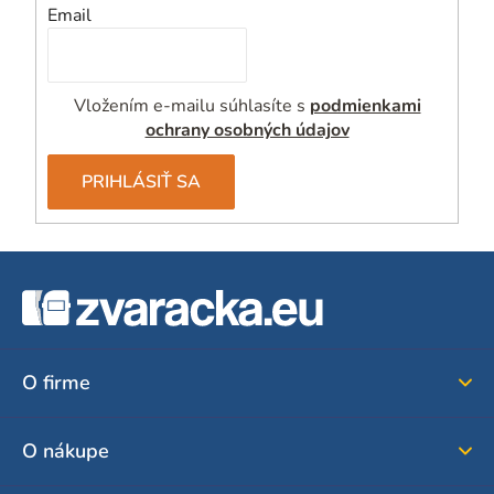
Email
Vložením e-mailu súhlasíte s
podmienkami
ochrany osobných údajov
PRIHLÁSIŤ SA
Z
á
p
ä
O firme
t
i
O nákupe
e