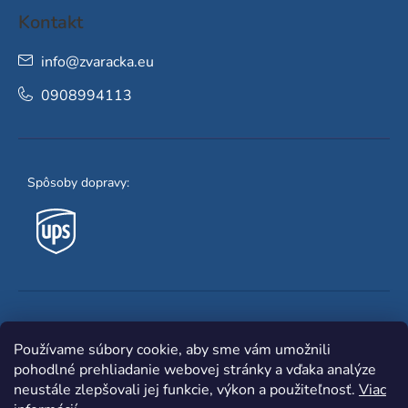
Kontakt
info
@
zvaracka.eu
0908994113
Spôsoby dopravy:
Obľúbené spôsoby platby:
Používame súbory cookie, aby sme vám umožnili
pohodlné prehliadanie webovej stránky a vďaka analýze
neustále zlepšovali jej funkcie, výkon a použiteľnosť.
Viac