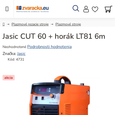
Prejsť
na
obsah
Hľadať
N
KO
Domov
Plazmové rezacie stroje
Plazmové stroje
Jasic CUT 60 + horák LT81 6m
Priemerné
Podrobnosti hodnotenia
Neohodnotené
hodnotenie
Značka:
Jasic
produktu
Kód:
4731
je
0,0
z
akcia
5
hviezdičiek.