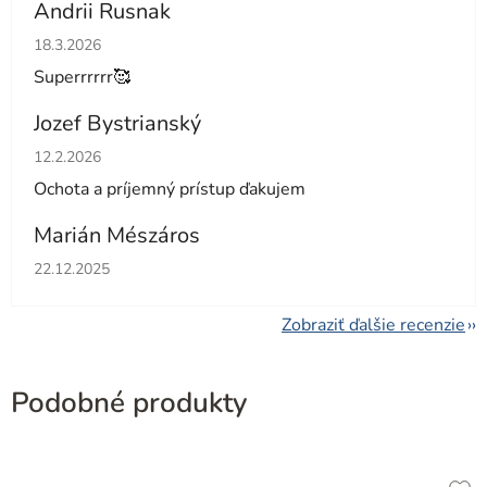
Andrii Rusnak
Hodnotenie obchodu je 5 z 5 hviezdičiek.
18.3.2026
Superrrrrr🥰
Jozef Bystrianský
Hodnotenie obchodu je 5 z 5 hviezdičiek.
12.2.2026
Ochota a príjemný prístup ďakujem
Marián Mészáros
Hodnotenie obchodu je 5 z 5 hviezdičiek.
22.12.2025
Zobraziť ďalšie recenzie
Podobné produkty