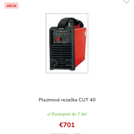
akcia
Priemerné
Plazmová rezačka CUT 40
hodnotenie
produktu
Dostupné do 7 dní
je
5,0
€701
z