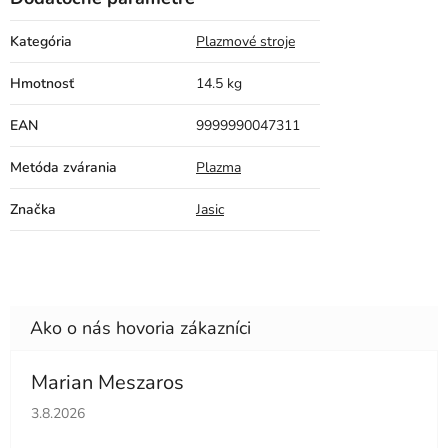
Kategória
Plazmové stroje
Hmotnosť
14.5 kg
EAN
9999990047311
Metóda zvárania
Plazma
Značka
Jasic
Marian Meszaros
Hodnotenie obchodu je 5 z 5 hviezdičiek.
3.8.2026