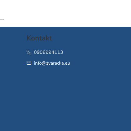
Kontakt
0908994113
info
@
zvaracka.eu