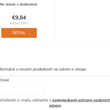
Na sklade u dodávateľa
€9,84
€8 bez DPH
Jednotková
cena:
DETAIL
nformácie o nových produktoch na našom e-shope.
Email
Vložením e-mailu súhlasíte s
podmienkami ochrany osobnýc
údajov