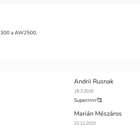
L2300 a AW2500.
Andrii Rusnak
Hodnotenie obchodu je 5 z 5 h
18.3.2026
Superrrrrr🥰
Marián Mészáros
Hodnotenie obchodu je 5 z 5 h
22.12.2025