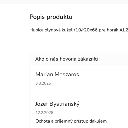
Hubica plynová kužeľ r10/r20x66 pre horák A
Marian Meszaros
Hodnotenie obchodu je 5 z 5 hviezdičiek.
3.8.2026
Jozef Bystrianský
Hodnotenie obchodu je 5 z 5 hviezdičiek.
12.2.2026
Ochota a príjemný prístup ďakujem