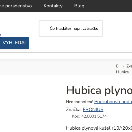
ne poradenstvo
Kontakty
Blog
Domov
Zv
Hubice
Hubica ply
Priemerné
Podrobnosti hodn
Neohodnotené
hodnotenie
Značka:
FRONIUS
produktu
Kód:
42.0001.5174
je
0,0
Hubica plynová kužeľ r10/r2