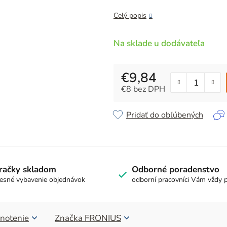
z
5
Celý popis
hviezdičiek.
Na sklade u dodávateľa
€9,84
€8 bez DPH
Jednotková cena:
Pridať do obľúbených
račky skladom
Odborné poradenstvo
esné vybavenie objednávok
odborní pracovníci Vám vždy 
notenie
Značka
FRONIUS