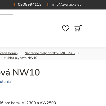
0908994113
info
@
zvaracka.eu
NÁKUPNÝ
KOŠÍK
áracie horáky
Náhradné diely horákov MIG/MAG
Hubica plynová NW10
nová NW10
otenia
0x66 pre horák AL2300 a AW2500.