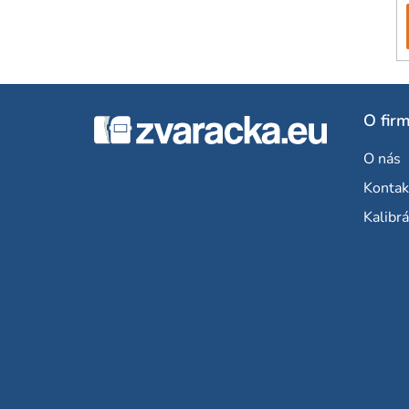
Z
O fir
á
O nás
p
Kontak
ä
Kalibrá
t
i
e