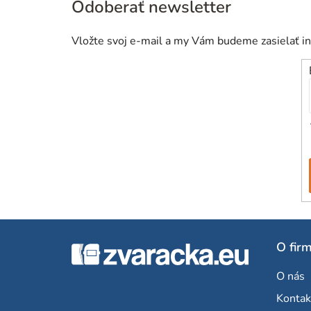
Odoberať newsletter
Vložte svoj e-mail a my Vám budeme zasielať i
Z
O fir
á
O nás
p
Kontak