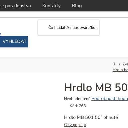
ne poradenstvo
Kontakty
Blog
Domov
Zv
Hrdlo h
Hrdlo MB 50
Priemerné
Podrobnosti hodn
Neohodnotené
hodnotenie
Kód:
268
produktu
je
Hrdlo MB 501 50° ohnuté
0,0
Celý popis