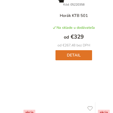
Kód:
05220358
Horák KTB 501
Na sklade u dodávateľa
€329
od
od €267,48 bez DPH
DETAIL
akcia
akcia