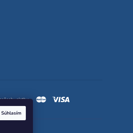
spôsoby platby:
Súhlasím