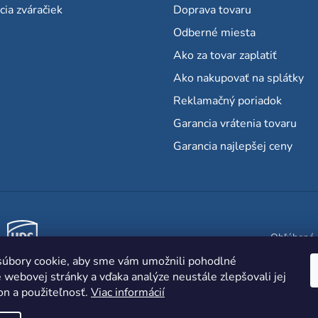
cia zváračiek
Doprava tovaru
Odberné miesta
Ako za tovar zaplatiť
Ako nakupovať na splátky
Reklamačný poriadok
Garancia vrátenia tovaru
Garancia najlepšej ceny
Obľúbené 
úbory cookie, aby sme vám umožnili pohodlné
 webovej stránky a vďaka analýze neustále zlepšovali jej
on a použiteľnosť.
Viac informácií