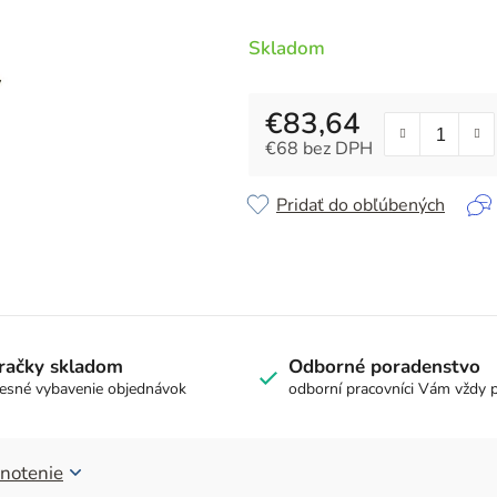
z
5
Skladom
hviezdičiek.
€83,64
€68 bez DPH
Jednotková cena:
Pridať do obľúbených
račky skladom
Odborné poradenstvo
esné vybavenie objednávok
odborní pracovníci Vám vždy 
notenie