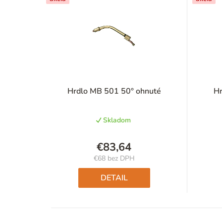
Hrdlo MB 501 50° ohnuté
Hr
Skladom
€83,64
€68 bez DPH
Jednotková
cena:
DETAIL