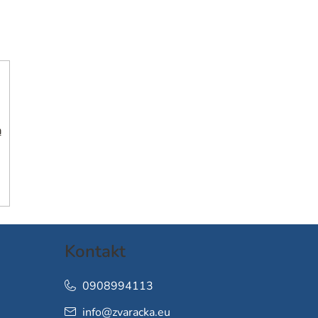
h
Kontakt
0908994113
info
@
zvaracka.eu