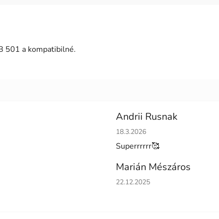
B 501 a kompatibilné.
Andrii Rusnak
Hodnotenie obchodu je 5 z 5 h
18.3.2026
Superrrrrr🥰
Marián Mészáros
Hodnotenie obchodu je 5 z 5 h
22.12.2025