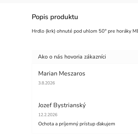
Hrdlo (krk) ohnuté pod uhlom 50° pre horáky M
Marian Meszaros
Hodnotenie obchodu je 5 z 5 hviezdičiek.
3.8.2026
Jozef Bystrianský
Hodnotenie obchodu je 5 z 5 hviezdičiek.
12.2.2026
Ochota a príjemný prístup ďakujem