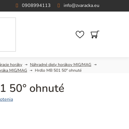
0908994113
info
@
zvaracka.eu
NÁKUPNÝ
KOŠÍK
áracie horáky
Náhradné diely horákov MIG/MAG
oráka MIG/MAG
Hrdlo MB 501 50° ohnuté
1 50° ohnuté
otenia