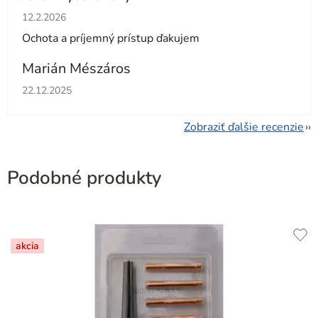
Hodnotenie obchodu je 5 z 5 hviezdičiek.
12.2.2026
Ochota a príjemný prístup ďakujem
Marián Mészáros
Hodnotenie obchodu je 5 z 5 hviezdičiek.
22.12.2025
Zobraziť ďalšie recenzie
Podobné produkty
akcia