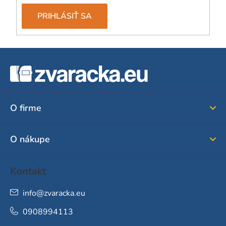
PRIHLÁSIŤ SA
Z
á
p
ä
O firme
t
i
O nákupe
e
Kontakt
info
@
zvaracka.eu
0908994113