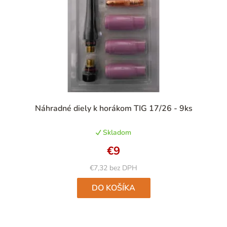
Priemerné
Náhradné diely k horákom TIG 17/26 - 9ks
hodnotenie
produktu
Skladom
je
5,0
€9
z
5
€7,32 bez DPH
hviezdičiek.
DO KOŠÍKA