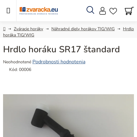
Prejsť
na
obsah
Hľadať
N
KO
Domov
Zváracie horáky
Náhradné diely horákov TIG/WIG
Hrdlo
horáka TIG/WIG
Hrdlo horáku SR17 štandard
Priemerné
Podrobnosti hodnotenia
Neohodnotené
hodnotenie
Kód:
00006
produktu
je
0,0
z
5
hviezdičiek.