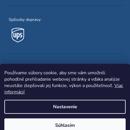
Spôsoby dopravy:
Obľúbené spôsoby platby:
Používame súbory cookie, aby sme vám umožnili
pohodlné prehliadanie webovej stránky a vďaka analýze
neustále zlepšovali jej funkcie, výkon a použiteľnosť.
Viac
informácií
Nastavenie
Shoptet
|
mime digital
Copyright 2026
www.zvaracka.eu
. Všetky práva
Súhlasím
vyhradené.