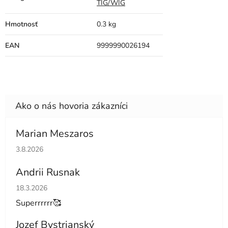
TIG/WIG
Hmotnosť
0.3 kg
EAN
9999990026194
Marian Meszaros
Hodnotenie obchodu je 5 z 5 hviezdičiek.
3.8.2026
Andrii Rusnak
Hodnotenie obchodu je 5 z 5 hviezdičiek.
18.3.2026
Superrrrrr🥰
Jozef Bystrianský