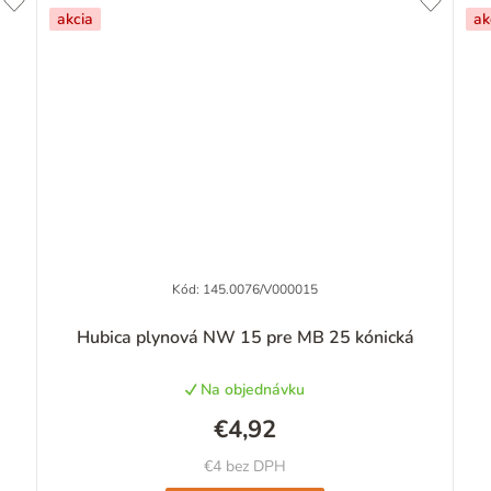
akcia
ak
Kód:
145.0076/V000015
Priemerné
Hubica plynová NW 15 pre MB 25 kónická
hodnotenie
produktu
Na objednávku
je
5,0
€4,92
z
5
€4 bez DPH