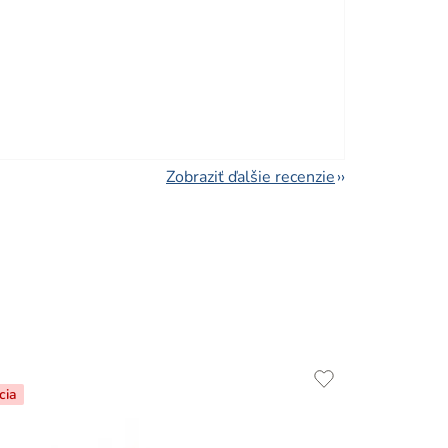
viezdičiek.
Zobraziť ďalšie recenzie
cia