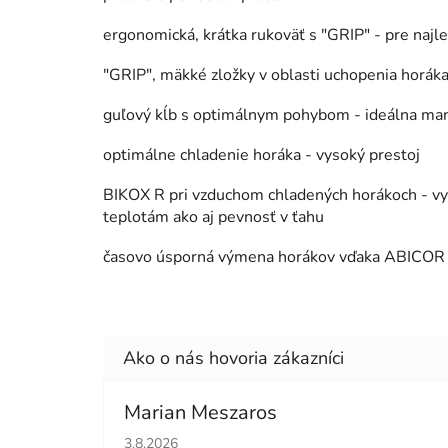
ergonomická, krátka rukoväť s "GRIP" - pre najl
"GRIP", mäkké zložky v oblasti uchopenia horák
guľový kĺb s optimálnym pohybom - ideálna man
optimálne chladenie horáka - vysoký prestoj
BIKOX R pri vzduchom chladených horákoch - vysok
teplotám ako aj pevnosť v ťahu
časovo úsporná výmena horákov vďaka ABICOR B
Marian Meszaros
Hodnotenie obchodu je 5 z 5 hviezdičiek.
3.8.2026