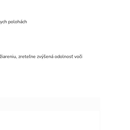
nych polohách
žiareniu, zreteľne zvýšená odolnosť voči
viezdičiek.