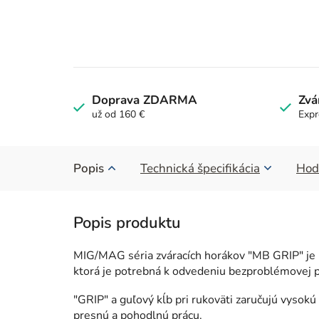
Doprava ZDARMA
Zvá
už od 160 €
Expr
Popis
Technická špecifikácia
Hod
MIG/MAG séria zváracích horákov "MB GRIP" je 
ktorá je potrebná k odvedeniu bezproblémovej p
"GRIP" a guľový kĺb pri rukoväti zaručujú vysok
presnú a pohodlnú prácu.