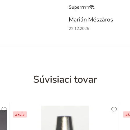
Superrrrrr🥰
Marián Mészáros
Hodnotenie obchodu je 5 z 5 h
22.12.2025
Súvisiaci tovar
akcia
ak