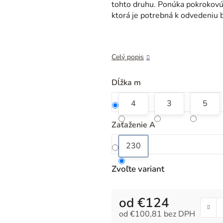
z
tohto druhu. Ponúka pokrokovú
5
ktorá je potrebná k odvedeniu 
hviezdičiek.
Celý popis
Dĺžka m
4
3
5
Zaťaženie A
230
Zvoľte variant
od
€124
od
€100,81
bez DPH
Jednotková cena: