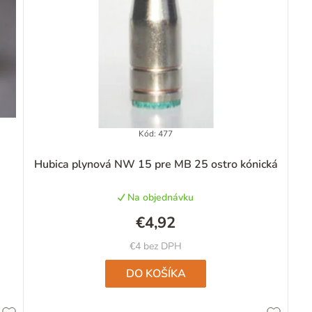
Kód:
477
Priemerné
Hubica plynová NW 15 pre MB 25 ostro kónická
hodnotenie
produktu
Na objednávku
je
4,4
€4,92
z
5
€4 bez DPH
hviezdičiek.
DO KOŠÍKA