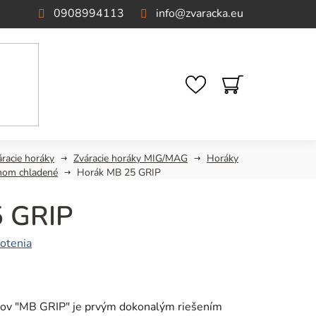
0908994113
info
@
zvaracka.eu
NÁKUPNÝ
KOŠÍK
áracie horáky
Zváracie horáky MIG/MAG
Horáky
nom chladené
Horák MB 25 GRIP
5 GRIP
otenia
kov "MB GRIP" je prvým dokonalým riešením