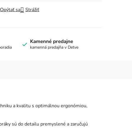
Opýtať sa
Strážiť
Kamenné predajne
poradia
kamenná predajňa v Detve
niku a kvalitu s optimálnou ergonómiou,
oráky sú do detailu premyslené a zaručujú