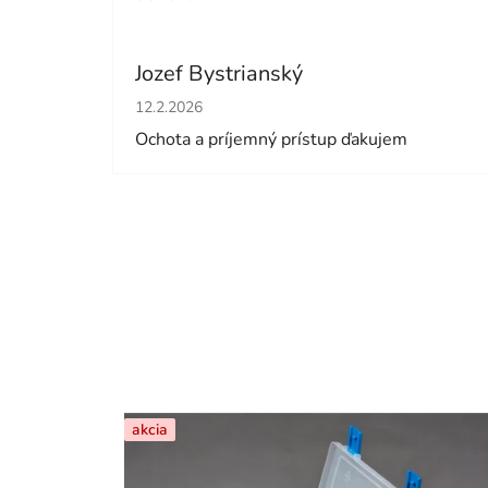
Jozef Bystrianský
Hodnotenie obchodu je 5 z 5 hviezdičiek.
12.2.2026
Ochota a príjemný prístup ďakujem
akcia