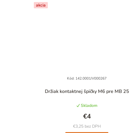
akcia
Kód:
142.0001/V000267
Priemerné
Držiak kontaktnej špičky M6 pre MB 25
hodnotenie
produktu
Skladom
je
5,0
€4
z
5
€3,25 bez DPH