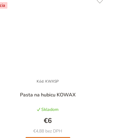
cia
Kód:
KWXSP
Priemerné
Pasta na hubicu KOWAX
hodnotenie
produktu
Skladom
je
5,0
€6
z
5
€4,88 bez DPH