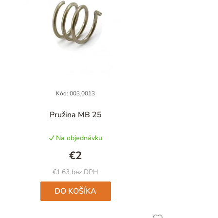
Kód:
003.0013
Priemerné
Pružina MB 25
hodnotenie
produktu
Na objednávku
je
5,0
€2
z
5
€1,63 bez DPH
hviezdičiek.
DO KOŠÍKA