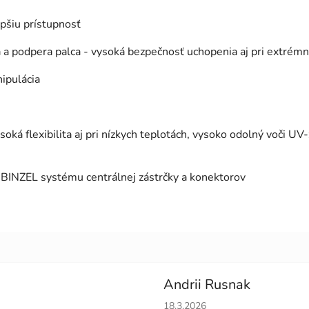
epšiu prístupnosť
a a podpera palca - vysoká bezpečnosť uchopenia aj pri extrém
ipulácia
á flexibilita aj pri nízkych teplotách, vysoko odolný voči UV-
INZEL systému centrálnej zástrčky a konektorov
Andrii Rusnak
Hodnotenie obchodu je 5 z 5 h
18.3.2026