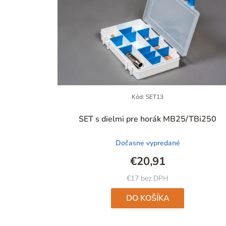
Kód:
SET13
Priemerné
SET s dielmi pre horák MB25/TBi250
hodnotenie
produktu
Dočasne vypredané
je
5,0
€20,91
z
5
€17 bez DPH
hviezdičiek.
DO KOŠÍKA