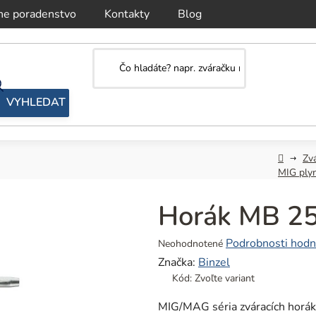
ne poradenstvo
Kontakty
Blog
Domov
Zv
MIG ply
Horák MB 2
Priemerné
Podrobnosti hodn
Neohodnotené
hodnotenie
Značka:
Binzel
produktu
Kód:
Zvoľte variant
je
0,0
MIG/MAG séria zváracích horá