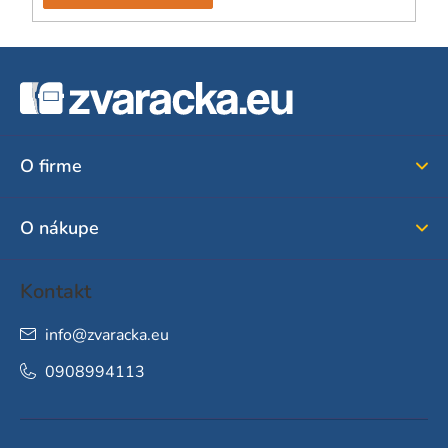
Z
á
p
ä
O firme
t
i
O nákupe
e
Kontakt
info
@
zvaracka.eu
0908994113