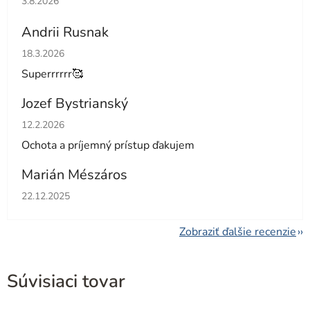
3.8.2026
Andrii Rusnak
Hodnotenie obchodu je 5 z 5 hviezdičiek.
18.3.2026
Superrrrrr🥰
Jozef Bystrianský
Hodnotenie obchodu je 5 z 5 hviezdičiek.
12.2.2026
Ochota a príjemný prístup ďakujem
Marián Mészáros
Hodnotenie obchodu je 5 z 5 hviezdičiek.
22.12.2025
Zobraziť ďalšie recenzie
Súvisiaci tovar