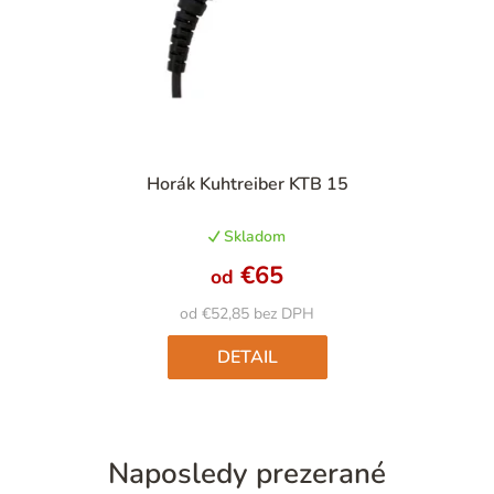
Priemerné
Horák Kuhtreiber KTB 15
hodnotenie
produktu
Skladom
je
4,8
€65
od
z
5
od €52,85 bez DPH
hviezdičiek.
DETAIL
Naposledy prezerané