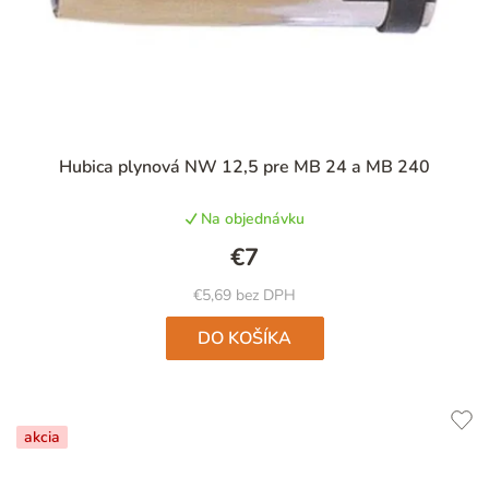
Priemerné
Hubica plynová NW 12,5 pre MB 24 a MB 240
hodnotenie
produktu
Na objednávku
je
5,0
€7
z
5
€5,69 bez DPH
hviezdičiek.
DO KOŠÍKA
akcia