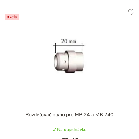
akcia
Priemerné
Rozdeľovač plynu pre MB 24 a MB 240
hodnotenie
produktu
Na objednávku
je
5,0