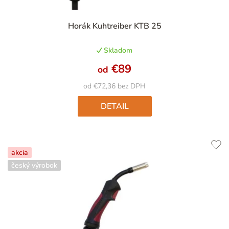
Priemerné
Horák Kuhtreiber KTB 25
hodnotenie
produktu
Skladom
je
4,3
€89
od
z
5
od €72,36 bez DPH
hviezdičiek.
DETAIL
akcia
český výrobok