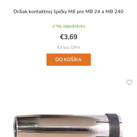
Priemerné
Držiak kontaktnej špičky M6 pre MB 24 a MB 240
hodnotenie
produktu
Na objednávku
je
5,0
€3,69
z
5
€3 bez DPH
hviezdičiek.
DO KOŠÍKA