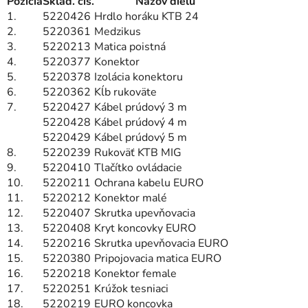
Pozícia
Sklad. čís.
Názov dielu
1.
5220426
Hrdlo horáku KTB 24
2.
5220361
Medzikus
3.
5220213
Matica poistná
4.
5220377
Konektor
5.
5220378
Izolácia konektoru
6.
5220362
Kĺb rukoväte
7.
5220427
Kábel prúdový 3 m
5220428
Kábel prúdový 4 m
5220429
Kábel prúdový 5 m
8.
5220239
Rukoväť KTB MIG
9.
5220410
Tlačítko ovládacie
10.
5220211
Ochrana kabelu EURO
11.
5220212
Konektor malé
12.
5220407
Skrutka upevňovacia
13.
5220408
Kryt koncovky EURO
14.
5220216
Skrutka upevňovacia EURO
15.
5220380
Pripojovacia matica EURO
16.
5220218
Konektor female
17.
5220251
Krúžok tesniaci
18.
5220219
EURO koncovka