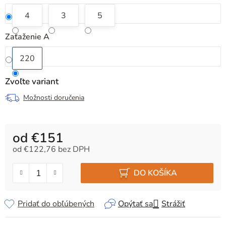
4
3
5
Zaťaženie A
220
Zvoľte variant
Možnosti doručenia
od
€151
od
€122,76
bez DPH
Jednotková cena:
DO KOŠÍKA
Pridať do obľúbených
Opýtať sa
Strážiť