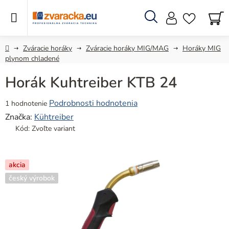
Prejsť
na
obsah
Hľadať
N
KO
Domov
Zváracie horáky
Zváracie horáky MIG/MAG
Horáky MIG
plynom chladené
Horák Kuhtreiber KTB 24
Priemerné
Podrobnosti hodnotenia
1 hodnotenie
hodnotenie
Značka:
Kühtreiber
produktu
Kód:
Zvoľte variant
je
3,0
z
akcia
5
český výrobok
hviezdičiek.