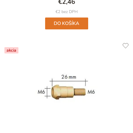
€2,46
z
5
€2 bez DPH
hviezdičiek.
DO KOŠÍKA
akcia