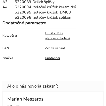
A3
5220089
Držiak špičky
A4
5220094
Izolačný krúžok keramický
5220095
Izolačný krúžok DMC3
5220096
Izolačný krúžok solikon
Dodatočné parametre
Horáky MIG
Kategória
plynom chladené
EAN
Zvoľte variant
Značka
Kühtreiber
Marian Meszaros
Hodnotenie obchodu je 5 z 5 hviezdičiek.