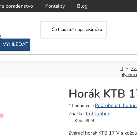
ne poradenstvo
Kontakty
Blog
Domov
Zv
plynom 
Horák KTB 1
Priemerné
Podrobnosti hodno
1 hodnotenie
hodnotenie
Značka:
Kühtreiber
produktu
Kód:
4924
je
5,0
Zvárací horák KTB 17 V s kožou 