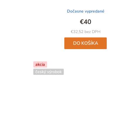
produktu
Dočasne vypredané
je
4,9
€40
z
5
€32,52 bez DPH
hviezdičiek.
DO KOŠÍKA
akcia
český výrobok