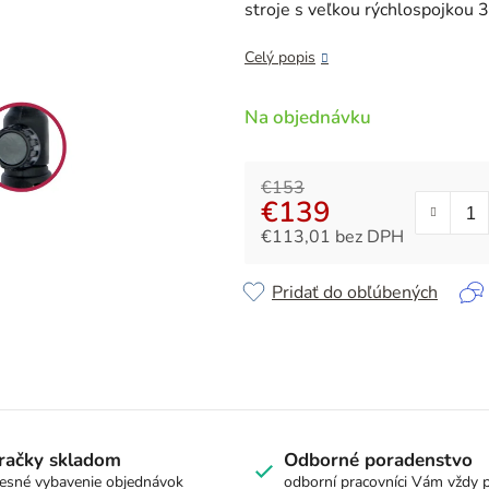
z
stroje s veľkou rýchlospojkou 
5
hviezdičiek.
Celý popis
Na objednávku
€153
€139
€113,01 bez DPH
Jednotková cena:
Pridať do obľúbených
račky skladom
Odborné poradenstvo
esné vybavenie objednávok
odborní pracovníci Vám vždy 