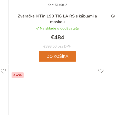
Kód:
51498-2
Zváračka KITin 190 TIG LA RS s káblami a
G
maskou
Na sklade u dodávateľa
€484
€393,50 bez DPH
DO KOŠÍKA
akcia