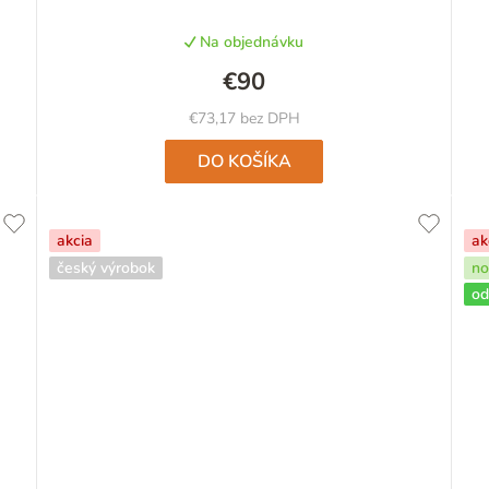
produktu
Na objednávku
je
5,0
€90
z
5
€73,17 bez DPH
hviezdičiek.
DO KOŠÍKA
akcia
ak
český výrobok
no
od