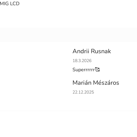
 MIG LCD
Andrii Rusnak
Hodnotenie obchodu je 5 z 5 h
18.3.2026
Superrrrrr🥰
Marián Mészáros
Hodnotenie obchodu je 5 z 5 h
22.12.2025