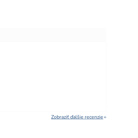
viezdičiek.
viezdičiek.
Zobraziť ďalšie recenzie