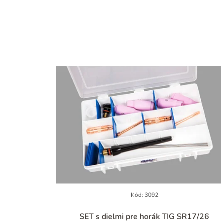
Kód:
3092
Priemerné
SET s dielmi pre horák TIG SR17/26
hodnotenie