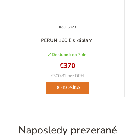
Kód:
5029
PERUN 160 E s káblami
Dostupné do 7 dní
€370
€300,81 bez DPH
DO KOŠÍKA
Naposledy prezerané