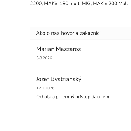
2200, MAKin 180 multi MIG, MAKin 200 Multi
Marian Meszaros
Hodnotenie obchodu je 5 z 5 hviezdičiek.
3.8.2026
Jozef Bystrianský
Hodnotenie obchodu je 5 z 5 hviezdičiek.
12.2.2026
Ochota a príjemný prístup ďakujem