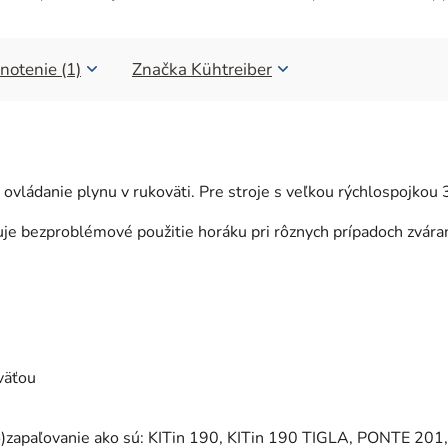
notenie (1)
Značka
Kühtreiber
 ovládanie plynu v rukoväti. Pre stroje s veľkou rýchlospojkou
čuje bezproblémové použitie horáku pri rôznych prípadoch zvár
väťou
)zapaľovanie ako sú: KITin 190, KITin 190 TIGLA, PONTE 201,