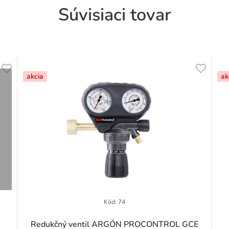
Súvisiaci tovar
akcia
ak
Kód:
74
Priemerné
Redukčný ventil ARGÓN PROCONTROL GCE
hodnotenie