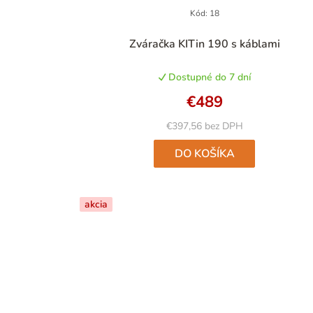
Kód:
18
Priemerné
Zváračka KITin 190 s káblami
hodnotenie
produktu
Dostupné do 7 dní
je
5,0
€489
z
5
€397,56 bez DPH
hviezdičiek.
DO KOŠÍKA
akcia