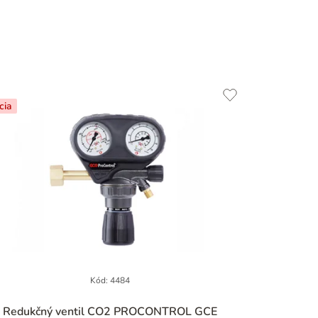
cia
Kód:
4484
Priemerné
Redukčný ventil CO2 PROCONTROL GCE
hodnotenie