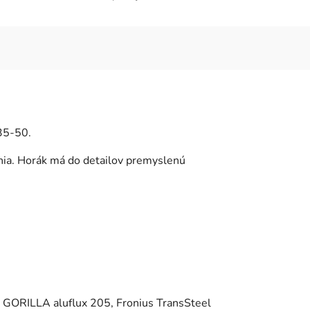
 35-50.
ania. Horák má do detailov premyslenú
 GORILLA aluflux 205, Fronius TransSteel