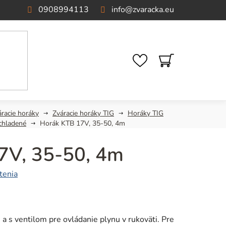
0908994113
info
@
zvaracka.eu
NÁKUPNÝ
KOŠÍK
áracie horáky
Zváracie horáky TIG
Horáky TIG
chladené
Horák KTB 17V, 35-50, 4m
7V, 35-50, 4m
tenia
a s ventilom pre ovládanie plynu v rukoväti. Pre