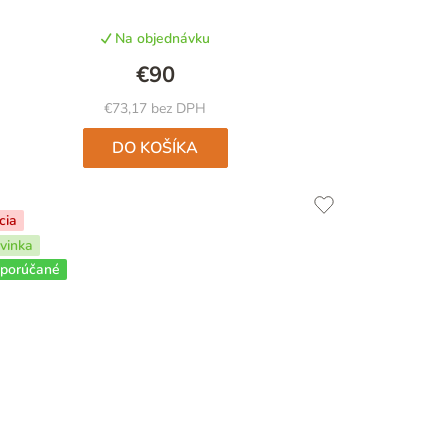
produktu
Na objednávku
je
5,0
€90
z
5
€73,17 bez DPH
hviezdičiek.
DO KOŠÍKA
cia
vinka
porúčané