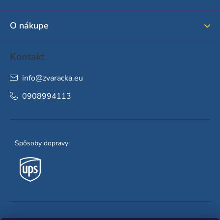
t
i
O nákupe
e
Kontakt
info
@
zvaracka.eu
0908994113
Spôsoby dopravy: