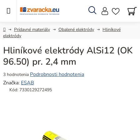
Prejsť
na
obsah
Hľadať
N
KO
Domov
Prídavné materiály
Obalené elektródy
Hliníkové
elektródy
Hliníkové elektródy AlSi12 (OK
96.50) pr. 2,4 mm
Priemerné
Podrobnosti hodnotenia
3 hodnotenia
hodnotenie
Značka:
ESAB
produktu
Kód:
7330129272495
je
5,0
z
5
hviezdičiek.