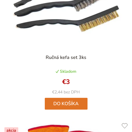
Priemerné
Ručná kefa set 3ks
hodnotenie
produktu
Skladom
je
4,2
€3
z
5
€2,44 bez DPH
hviezdičiek.
DO KOŠÍKA
akcia