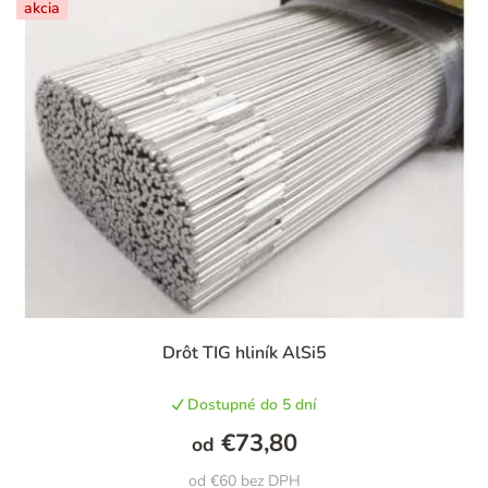
akcia
Priemerné
Drôt TIG hliník AlSi5
hodnotenie
produktu
Dostupné do 5 dní
je
5,0
€73,80
od
z
5
od €60 bez DPH