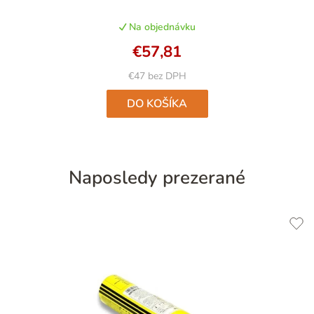
produktu
Na objednávku
je
5,0
€57,81
z
5
€47 bez DPH
hviezdičiek.
DO KOŠÍKA
Naposledy prezerané