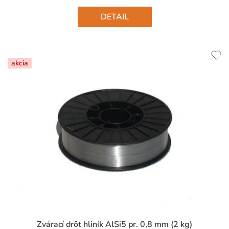
hviezdičiek.
DETAIL
akcia
Priemerné
Zvárací drôt hliník AlSi5 pr. 0,8 mm (2 kg)
hodnotenie