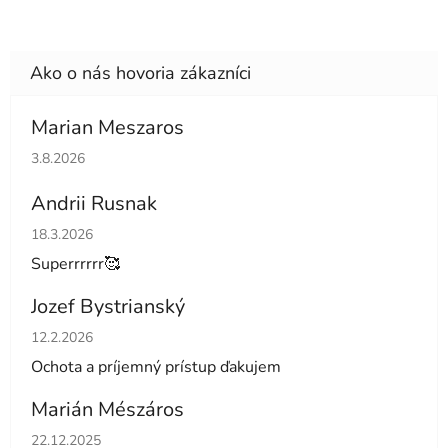
Marian Meszaros
Hodnotenie obchodu je 5 z 5 hviezdičiek.
3.8.2026
Andrii Rusnak
Hodnotenie obchodu je 5 z 5 hviezdičiek.
18.3.2026
Superrrrrr🥰
Jozef Bystrianský
Hodnotenie obchodu je 5 z 5 hviezdičiek.
12.2.2026
Ochota a príjemný prístup ďakujem
Marián Mészáros
Hodnotenie obchodu je 5 z 5 hviezdičiek.
22.12.2025