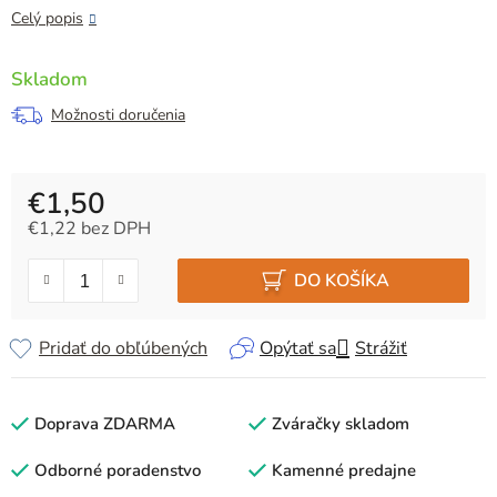
Celý popis
Skladom
Možnosti doručenia
€1,50
€1,22 bez DPH
Jednotková cena:
DO KOŠÍKA
Pridať do obľúbených
Opýtať sa
Strážiť
Doprava ZDARMA
Zváračky skladom
Odborné poradenstvo
Kamenné predajne