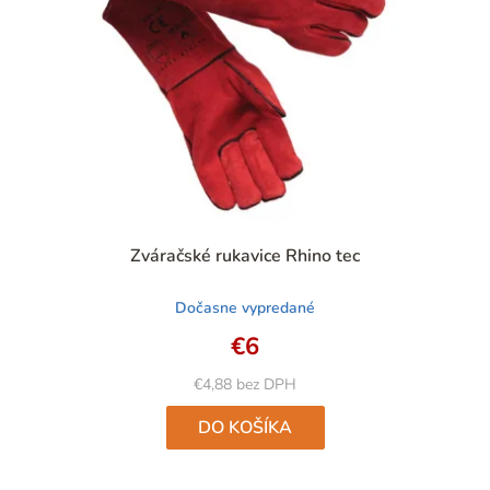
Priemerné
Zváračské rukavice Rhino tec
hodnotenie
produktu
Dočasne vypredané
je
4,8
€6
z
5
€4,88 bez DPH
hviezdičiek.
DO KOŠÍKA