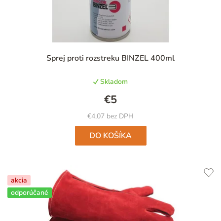
Priemerné
Sprej proti rozstreku BINZEL 400ml
hodnotenie
produktu
Skladom
je
5,0
€5
z
5
€4,07 bez DPH
hviezdičiek.
DO KOŠÍKA
akcia
odporúčané