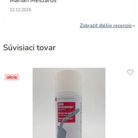
Marián Mészáros
Hodnotenie obchodu je 5 z 5 hviezdičiek.
22.12.2025
Zobraziť ďalšie recenzie
Súvisiaci tovar
akcia