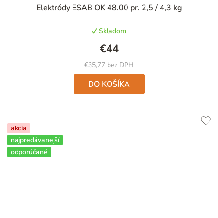
Priemerné
Elektródy ESAB OK 48.00 pr. 2,5 / 4,3 kg
hodnotenie
produktu
Skladom
je
4,9
€44
z
5
€35,77 bez DPH
hviezdičiek.
DO KOŠÍKA
akcia
najpredávanejší
odporúčané