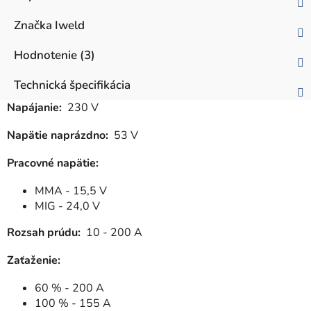
Značka
Iweld
Hodnotenie (3)
Technická špecifikácia
Napájanie:
230 V
Napätie naprázdno:
53 V
Pracovné napätie:
MMA - 15,5 V
MIG - 24,0 V
Rozsah prúdu:
10 - 200 A
Zaťaženie:
60 % - 200 A
100 % - 155 A