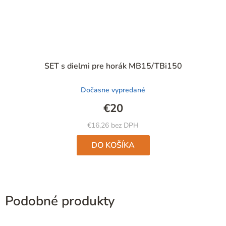
Priemerné
SET s dielmi pre horák MB15/TBi150
hodnotenie
produktu
Dočasne vypredané
je
4,9
€20
z
5
€16,26 bez DPH
hviezdičiek.
DO KOŠÍKA
Podobné produkty