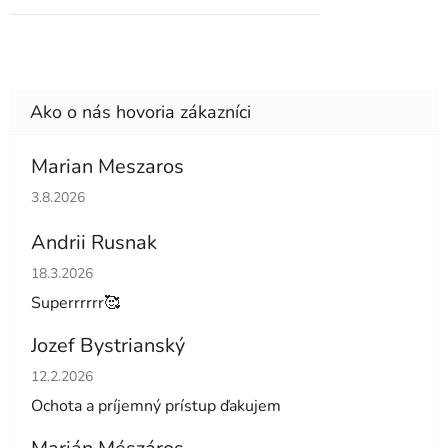
Marian Meszaros
Hodnotenie obchodu je 5 z 5 hviezdičiek.
3.8.2026
Andrii Rusnak
Hodnotenie obchodu je 5 z 5 hviezdičiek.
18.3.2026
Superrrrrr🥰
Jozef Bystrianský
Hodnotenie obchodu je 5 z 5 hviezdičiek.
12.2.2026
Ochota a príjemný prístup ďakujem