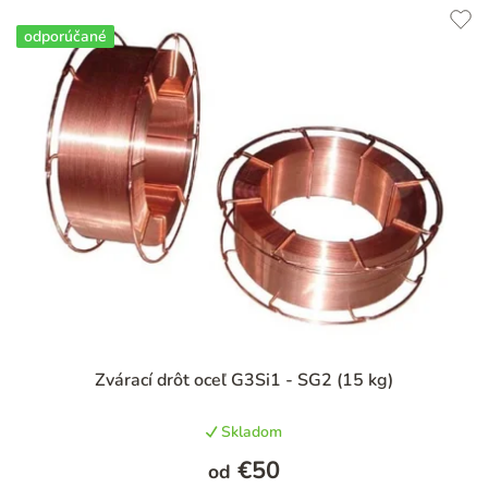
odporúčané
Priemerné
Zvárací drôt oceľ G3Si1 - SG2 (15 kg)
hodnotenie
produktu
Skladom
je
4,9
€50
od
z