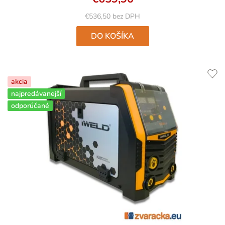
€536,50 bez DPH
DO KOŠÍKA
akcia
najpredávanejší
odporúčané