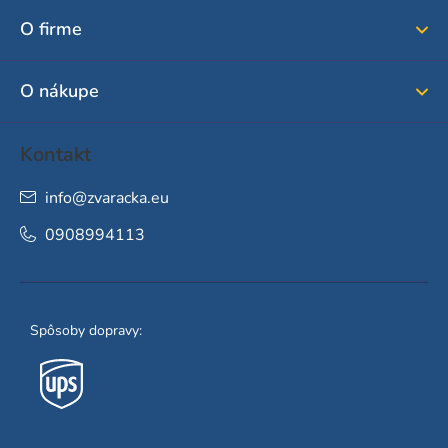
ä
O firme
t
i
O nákupe
e
Kontakt
info
@
zvaracka.eu
0908994113
Spôsoby dopravy: