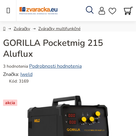
Prejsť
na
obsah
Hľadať
N
KO
Domov
Zváračky
Zváračky multifunkčné
GORILLA Pocketmig 215
Aluflux
Priemerné
Podrobnosti hodnotenia
3 hodnotenia
hodnotenie
Značka:
Iweld
produktu
Kód:
3169
je
4,7
z
akcia
5
hviezdičiek.