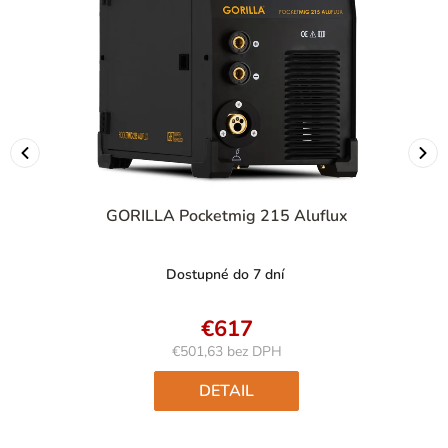
GORILLA Pocketmig 215 Aluflux
Dostupné do 7 dní
€617
€501,63 bez DPH
Jednotková
cena:
DETAIL