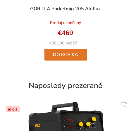
Priemerné
GORILLA Pocketmig 205 Aluflux
hodnotenie
produktu
Predaj ukončený
je
4,6
€469
z
5
€381,30 bez DPH
hviezdičiek.
DO KOŠÍKA
Naposledy prezerané
akcia