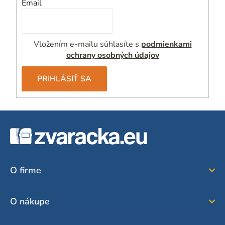
Email
Vložením e-mailu súhlasíte s
podmienkami
ochrany osobných údajov
PRIHLÁSIŤ SA
Z
á
p
ä
O firme
t
i
O nákupe
e