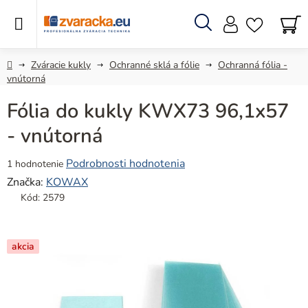
Prejsť
na
obsah
Hľadať
N
KO
Domov
Zváracie kukly
Ochranné sklá a fólie
Ochranná fólia -
vnútorná
Fólia do kukly KWX73 96,1x57
- vnútorná
Priemerné
Podrobnosti hodnotenia
1 hodnotenie
hodnotenie
Značka:
KOWAX
produktu
Kód:
2579
je
5,0
z
akcia
5
hviezdičiek.