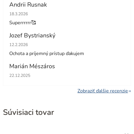
Andrii Rusnak
Hodnotenie obchodu je 5 z 5 hviezdičiek.
18.3.2026
Superrrrrr🥰
Jozef Bystrianský
Hodnotenie obchodu je 5 z 5 hviezdičiek.
12.2.2026
Ochota a príjemný prístup ďakujem
Marián Mészáros
Hodnotenie obchodu je 5 z 5 hviezdičiek.
22.12.2025
Zobraziť ďalšie recenzie
Súvisiaci tovar