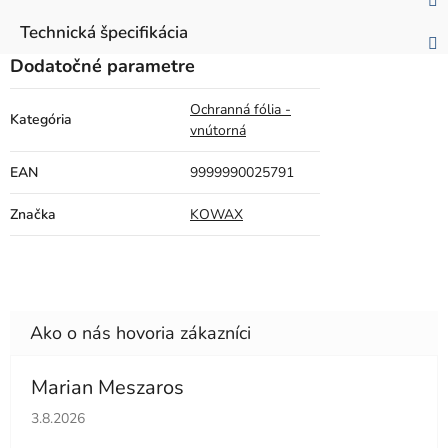
Technická špecifikácia
Dodatočné parametre
Ochranná fólia -
Kategória
vnútorná
EAN
9999990025791
Značka
KOWAX
Marian Meszaros
Hodnotenie obchodu je 5 z 5 hviezdičiek.
3.8.2026