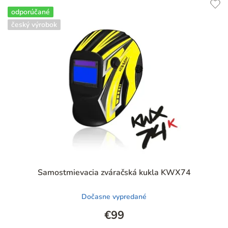
odporúčané
český výrobok
Priemerné
Samostmievacia zváračská kukla KWX74
hodnotenie
produktu
Dočasne vypredané
je
5,0
€99
z