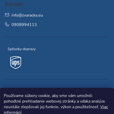
Kontakt
info
@
zvaracka.eu
0908994113
Spôsoby dopravy:
Obľúbené spôsoby platby:
Používame súbory cookie, aby sme vám umožnili
pohodlné prehliadanie webovej stránky a vďaka analýze
neustále zlepšovali jej funkcie, výkon a použiteľnosť.
Viac
informácií