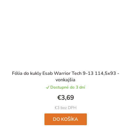
Priemerné
Fólia do kukly Esab Warrior Tech 9-13 114,5x93 -
hodnotenie
vonkajšia
produktu
Dostupné do 3 dní
je
4,5
€3,69
z
5
€3 bez DPH
hviezdičiek.
DO KOŠÍKA