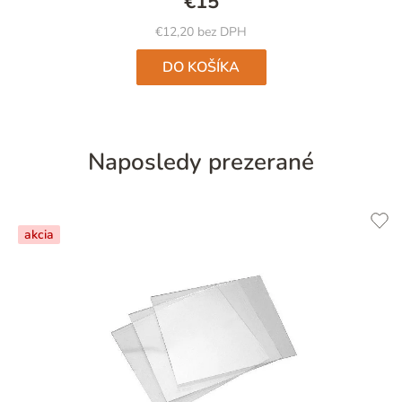
€15
z
5
€12,20 bez DPH
hviezdičiek.
DO KOŠÍKA
Naposledy prezerané
akcia