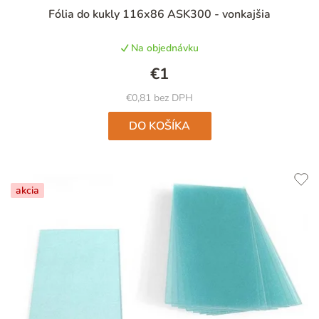
Priemerné
Fólia do kukly 116x86 ASK300 - vonkajšia
hodnotenie
produktu
Na objednávku
je
5,0
€1
z
5
€0,81 bez DPH
hviezdičiek.
DO KOŠÍKA
akcia