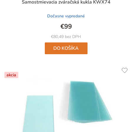
Samostmievacia zváračská kukla KWX74
hodnotenie
produktu
Dočasne vypredané
je
5,0
€99
z
5
€80,49 bez DPH
hviezdičiek.
DO KOŠÍKA
akcia