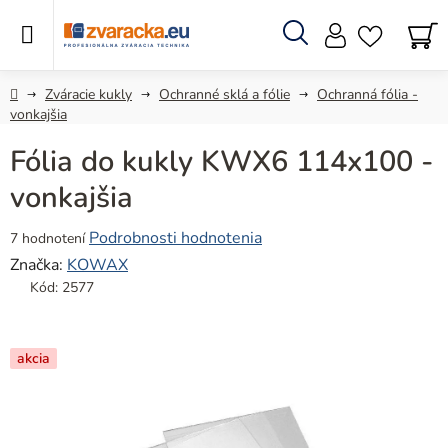
Prejsť
na
obsah
Hľadať
N
KO
Domov
Zváracie kukly
Ochranné sklá a fólie
Ochranná fólia -
vonkajšia
Fólia do kukly KWX6 114x100 -
vonkajšia
Priemerné
Podrobnosti hodnotenia
7 hodnotení
hodnotenie
Značka:
KOWAX
produktu
Kód:
2577
je
5,0
z
akcia
5
hviezdičiek.