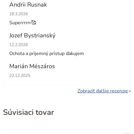
Andrii Rusnak
Hodnotenie obchodu je 5 z 5 hviezdičiek.
18.3.2026
Superrrrrr🥰
Jozef Bystrianský
Hodnotenie obchodu je 5 z 5 hviezdičiek.
12.2.2026
Ochota a príjemný prístup ďakujem
Marián Mészáros
Hodnotenie obchodu je 5 z 5 hviezdičiek.
22.12.2025
Zobraziť ďalšie recenzie
Súvisiaci tovar