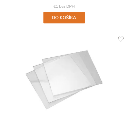
z
5
€1 bez DPH
hviezdičiek.
DO KOŠÍKA