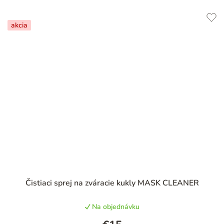
akcia
Priemerné
Čistiaci sprej na zváracie kukly MASK CLEANER
hodnotenie
produktu
Na objednávku
je
4,6