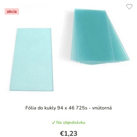
akcia
Priemerné
Fólia do kukly 94 x 46 725s - vnútorná
hodnotenie
produktu
Na objednávku
je
5,0
€1,23