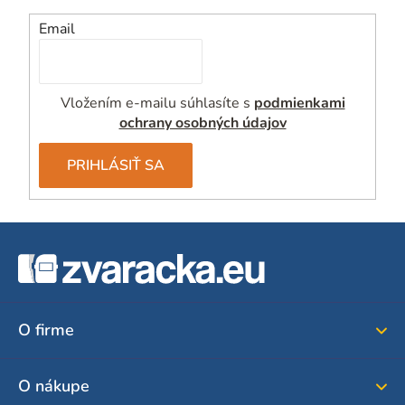
Email
Vložením e-mailu súhlasíte s
podmienkami
ochrany osobných údajov
PRIHLÁSIŤ SA
Z
á
p
ä
O firme
t
i
O nákupe
e