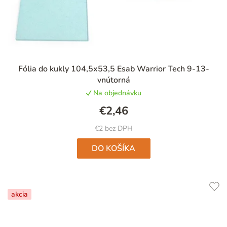
Priemerné
Fólia do kukly 104,5x53,5 Esab Warrior Tech 9-13-
hodnotenie
vnútorná
produktu
Na objednávku
je
4,7
€2,46
z
5
€2 bez DPH
hviezdičiek.
DO KOŠÍKA
akcia