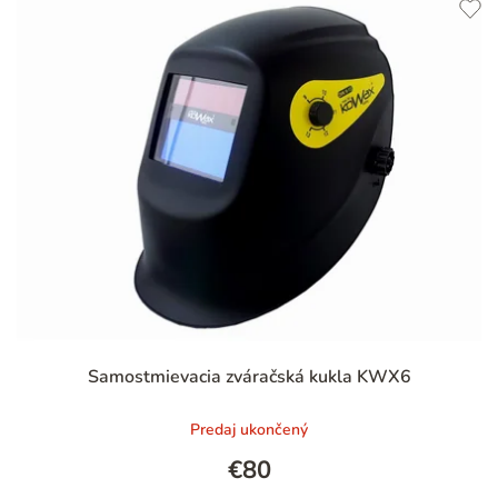
Priemerné
Samostmievacia zváračská kukla KWX6
hodnotenie
produktu
Predaj ukončený
je
5,0
€80
z