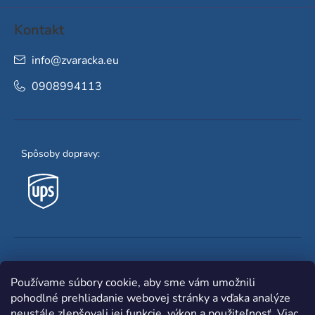
Kontakt
info
@
zvaracka.eu
0908994113
Spôsoby dopravy:
Obľúbené spôsoby platby:
Používame súbory cookie, aby sme vám umožnili
pohodlné prehliadanie webovej stránky a vďaka analýze
neustále zlepšovali jej funkcie, výkon a použiteľnosť.
Viac