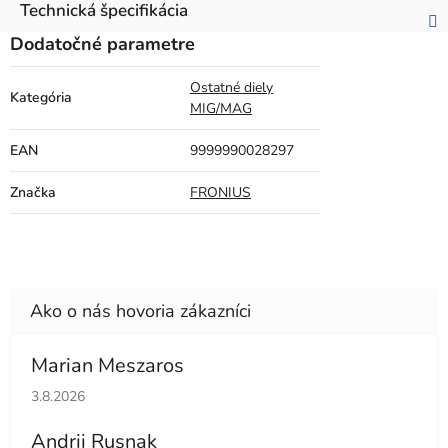
Technická špecifikácia
Dodatočné parametre
Ostatné diely
Kategória
MIG/MAG
EAN
9999990028297
Značka
FRONIUS
Marian Meszaros
Hodnotenie obchodu je 5 z 5 hviezdičiek.
3.8.2026
Andrii Rusnak