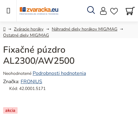
Prejsť
na
obsah
Hľadať
N
KO
Domov
Zváracie horáky
Náhradné diely horákov MIG/MAG
Ostatné diely MIG/MAG
Fixačné púzdro
AL2300/AW2500
Priemerné
Podrobnosti hodnotenia
Neohodnotené
hodnotenie
Značka:
FRONIUS
produktu
Kód:
42.0001.5171
je
0,0
z
akcia
5
hviezdičiek.