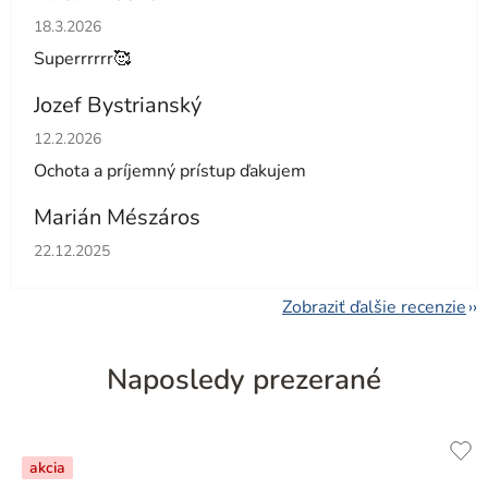
Hodnotenie obchodu je 5 z 5 hviezdičiek.
18.3.2026
Superrrrrr🥰
Jozef Bystrianský
Hodnotenie obchodu je 5 z 5 hviezdičiek.
12.2.2026
Ochota a príjemný prístup ďakujem
Marián Mészáros
Hodnotenie obchodu je 5 z 5 hviezdičiek.
22.12.2025
Zobraziť ďalšie recenzie
Naposledy prezerané
akcia