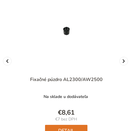
Fixačné púzdro AL2300/AW2500
Na sklade u dodávateľa
€8,61
€7 bez DPH
Jednotková
cena:
DETAIL