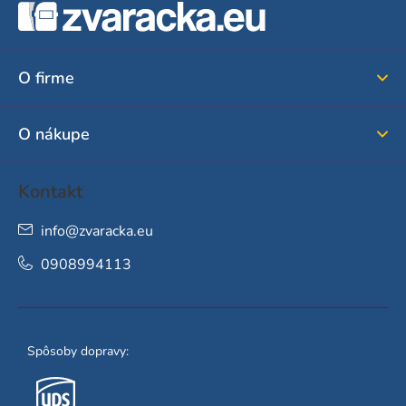
á
p
ä
O firme
t
i
O nákupe
e
Kontakt
info
@
zvaracka.eu
0908994113
Spôsoby dopravy: